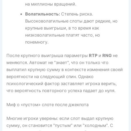
на миллионы вращений.
Волатильность:
Степень риска.
Высоковолатильные слоты дают редкие, но
крупные выигрыши, в то время как
низковолатильные платят часто, но
понемногу.
После крупного выигрыша параметры
RTP
и
RNG
не
меняются. Автомат не "знает", что он только что
выплатил крупную сумму в контексте изменения своей
вероятности на следующий спин. Однако
психологический фактор заставляет игрока верить,
что вероятность повторного успеха падает до нуля.
Миф о «пустом» слоте после джекпота
Многие игроки уверены: если слот выдал крупную
сумму, он становится "пустым" или "холодным". С