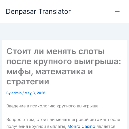
Skip
Denpasar Translator
to
content
Стоит ли менять слоты
после крупного выигрыша:
мифы, математика и
стратегии
By
admin
/
May 3, 2026
Введение в психологию крупного выигрыша
Вопрос о том, стоит ли менять игровой автомат после
получения крупной выплаты,
Monro Casino
является