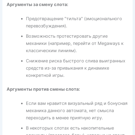
Аргументы за смену слота:
Предотвращение "тильта" (эмоционального
перевозбуждения).
Возможность протестировать другие
механики (например, перейти от Megaways к
классическим линиям).
Снижение риска быстрого слива выигранных
средств из-за привыкания к динамике
конкретной игры.
Аргументы против смены слота:
Если вам нравится визуальный ряд и бонусная
механика данного автомата, нет смысла
переходить в менее приятную игру.
В некоторых слотах есть накопительные