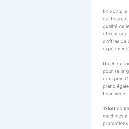
En 2026, le
qui figurent
qualité de l
offrent aux 
d’offres de 
expérimenté
Un choix to
pour sa larg
gros prix. 
prend égalem
financières.
1xBet
contin
machines à 
promotions 