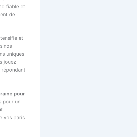
no fiable et
ment de
tensifie et
asinos
ons uniques
s jouez
e répondant
kraine pour
s pour un
ut
e vos paris.