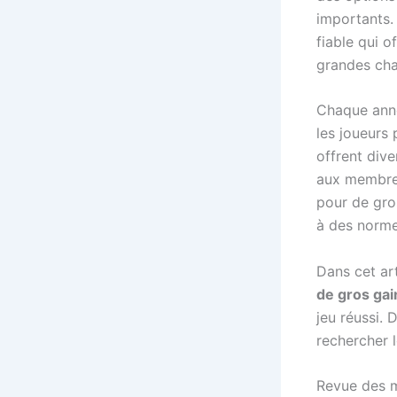
importants. 
fiable qui 
grandes cha
Chaque année
les joueurs
offrent div
aux membres
pour de gro
à des norme
Dans cet ar
de gros gai
jeu réussi.
rechercher l
Revue des m