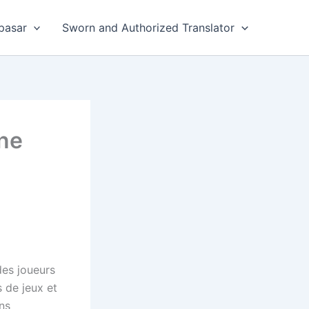
pasar
Sworn and Authorized Translator
ine
des joueurs
 de jeux et
ns