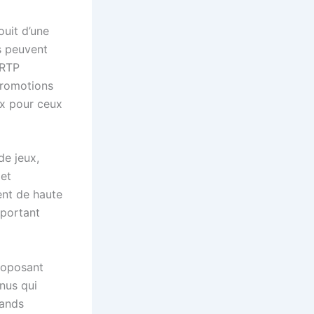
ouit d’une
rs peuvent
 RTP
promotions
oix pour ceux
de jeux,
et
ent de haute
mportant
roposant
nus qui
rands