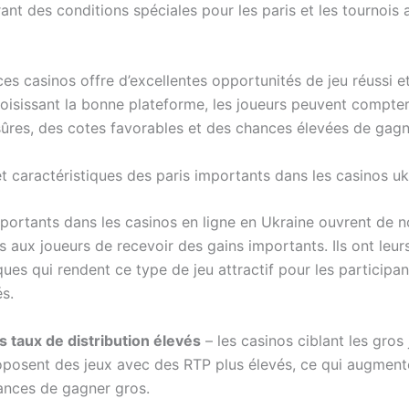
rant des conditions spéciales pour les paris et les tournois
es casinos offre d’excellentes opportunités de jeu réussi e
hoisissant la bonne plateforme, les joueurs peuvent compter
sûres, des cotes favorables et des chances élevées de gagn
t caractéristiques des paris importants dans les casinos uk
mportants dans les casinos en ligne en Ukraine ouvrent de n
 aux joueurs de recevoir des gains importants. Ils ont leur
ques qui rendent ce type de jeu attractif pour les participan
s.
s taux de distribution élevés
– les casinos ciblant les gros
oposent des jeux avec des RTP plus élevés, ce qui augment
ances de gagner gros.