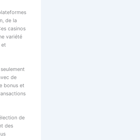
plateformes
n, de la
Ces casinos
ne variété
 et
n seulement
 avec de
de bonus et
ransactions
élection de
nt des
nus