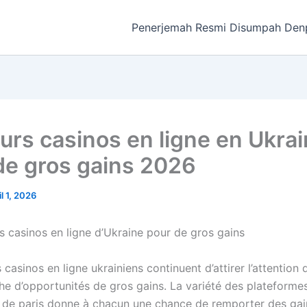
Penerjemah Resmi Disumpah Den
eurs casinos en ligne en Ukra
de gros gains 2026
il 1, 2026
rs casinos en ligne d’Ukraine pour de gros gains
 casinos en ligne ukrainiens continuent d’attirer l’attention 
che d’opportunités de gros gains. La variété des plateformes
 de paris donne à chacun une chance de remporter des gai