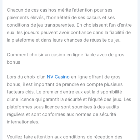
Chacun de ces casinos mérite l’attention pour ses
paiements élevés, l’honnêteté de ses calculs et ses
conditions de jeu transparentes. En choisissant l’un d’entre
eux, les joueurs peuvent avoir confiance dans la fiabilité de
la plateforme et dans leurs chances de réussite du jeu.
Comment choisir un casino en ligne fiable avec de gros
bonus
Lors du choix d’un
NV Casino
en ligne offrant de gros
bonus, il est important de prendre en compte plusieurs
facteurs clés. Le premier d’entre eux est la disponibilité
d’une licence qui garantit la sécurité et l’équité des jeux. Les
plateformes sous licence sont soumises à des audits
réguliers et sont conformes aux normes de sécurité
internationales.
Veuillez faire attention aux conditions de réception des