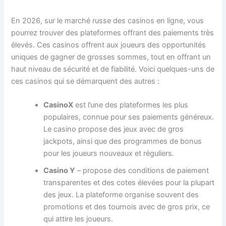
En 2026, sur le marché russe des casinos en ligne, vous
pourrez trouver des plateformes offrant des paiements très
élevés. Ces casinos offrent aux joueurs des opportunités
uniques de gagner de grosses sommes, tout en offrant un
haut niveau de sécurité et de fiabilité. Voici quelques-uns de
ces casinos qui se démarquent des autres :
CasinoX
est l’une des plateformes les plus
populaires, connue pour ses paiements généreux.
Le casino propose des jeux avec de gros
jackpots, ainsi que des programmes de bonus
pour les joueurs nouveaux et réguliers.
Casino Y
– propose des conditions de paiement
transparentes et des cotes élevées pour la plupart
des jeux. La plateforme organise souvent des
promotions et des tournois avec de gros prix, ce
qui attire les joueurs.