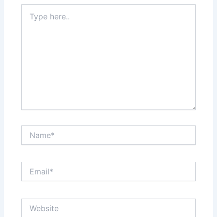
Type
here..
Name*
Email*
Website