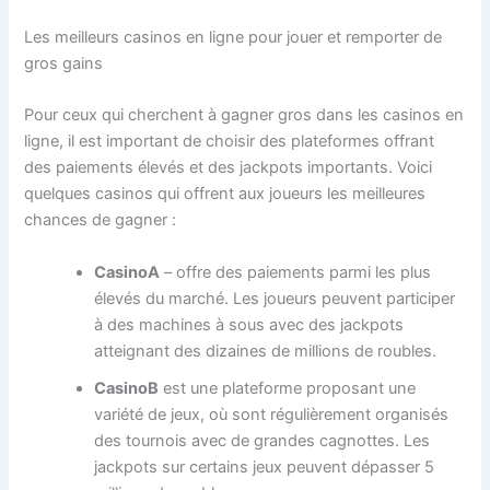
Les meilleurs casinos en ligne pour jouer et remporter de
gros gains
Pour ceux qui cherchent à gagner gros dans les casinos en
ligne, il est important de choisir des plateformes offrant
des paiements élevés et des jackpots importants. Voici
quelques casinos qui offrent aux joueurs les meilleures
chances de gagner :
CasinoA
– offre des paiements parmi les plus
élevés du marché. Les joueurs peuvent participer
à des machines à sous avec des jackpots
atteignant des dizaines de millions de roubles.
CasinoB
est une plateforme proposant une
variété de jeux, où sont régulièrement organisés
des tournois avec de grandes cagnottes. Les
jackpots sur certains jeux peuvent dépasser 5