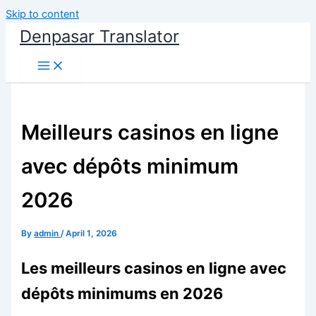
Skip to content
Denpasar Translator
Meilleurs casinos en ligne
avec dépôts minimum
2026
By
admin
/
April 1, 2026
Les meilleurs casinos en ligne avec
dépôts minimums en 2026