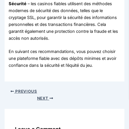
Sécurité
– les casinos fiables utilisent des méthodes
modernes de sécurité des données, telles que le
cryptage SSL, pour garantir la sécurité des informations
personnelles et des transactions financières. Cela
garantit également une protection contre la fraude et les
accès non autorisés.
En suivant ces recommandations, vous pouvez choisir
une plateforme fiable avec des dépôts minimes et avoir
confiance dans la sécurité et l’équité du jeu.
PREVIOUS
NEXT
Leave a Comment