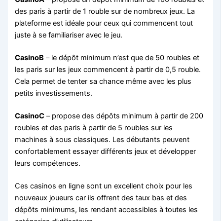
des paris à partir de 1 rouble sur de nombreux jeux. La
plateforme est idéale pour ceux qui commencent tout
juste à se familiariser avec le jeu.
CasinoB
– le dépôt minimum n’est que de 50 roubles et
les paris sur les jeux commencent à partir de 0,5 rouble.
Cela permet de tenter sa chance même avec les plus
petits investissements.
CasinoC
– propose des dépôts minimum à partir de 200
roubles et des paris à partir de 5 roubles sur les
machines à sous classiques. Les débutants peuvent
confortablement essayer différents jeux et développer
leurs compétences.
Ces casinos en ligne sont un excellent choix pour les
nouveaux joueurs car ils offrent des taux bas et des
dépôts minimums, les rendant accessibles à toutes les