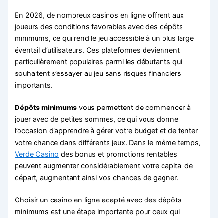
En 2026, de nombreux casinos en ligne offrent aux
joueurs des conditions favorables avec des dépôts
minimums, ce qui rend le jeu accessible à un plus large
éventail d’utilisateurs. Ces plateformes deviennent
particulièrement populaires parmi les débutants qui
souhaitent s’essayer au jeu sans risques financiers
importants.
Dépôts minimums
vous permettent de commencer à
jouer avec de petites sommes, ce qui vous donne
l’occasion d’apprendre à gérer votre budget et de tenter
votre chance dans différents jeux. Dans le même temps,
Verde Casino
des bonus et promotions rentables
peuvent augmenter considérablement votre capital de
départ, augmentant ainsi vos chances de gagner.
Choisir un casino en ligne adapté avec des dépôts
minimums est une étape importante pour ceux qui