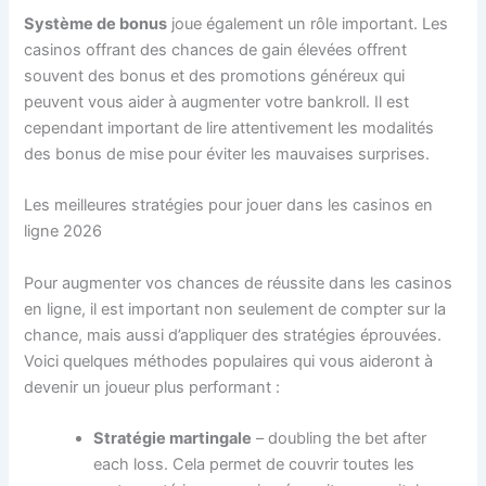
Système de bonus
joue également un rôle important. Les
casinos offrant des chances de gain élevées offrent
souvent des bonus et des promotions généreux qui
peuvent vous aider à augmenter votre bankroll. Il est
cependant important de lire attentivement les modalités
des bonus de mise pour éviter les mauvaises surprises.
Les meilleures stratégies pour jouer dans les casinos en
ligne 2026
Pour augmenter vos chances de réussite dans les casinos
en ligne, il est important non seulement de compter sur la
chance, mais aussi d’appliquer des stratégies éprouvées.
Voici quelques méthodes populaires qui vous aideront à
devenir un joueur plus performant :
Stratégie martingale
– doubling the bet after
each loss. Cela permet de couvrir toutes les