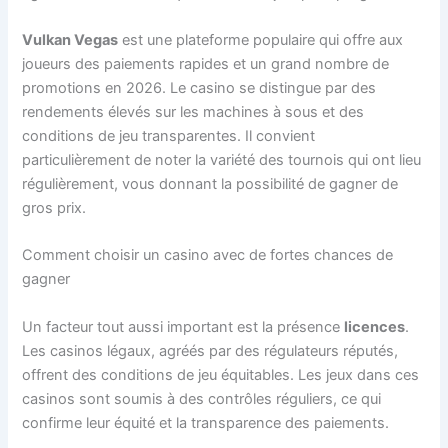
Vulkan Vegas
est une plateforme populaire qui offre aux
joueurs des paiements rapides et un grand nombre de
promotions en 2026. Le casino se distingue par des
rendements élevés sur les machines à sous et des
conditions de jeu transparentes. Il convient
particulièrement de noter la variété des tournois qui ont lieu
régulièrement, vous donnant la possibilité de gagner de
gros prix.
Comment choisir un casino avec de fortes chances de
gagner
Un facteur tout aussi important est la présence
licences
.
Les casinos légaux, agréés par des régulateurs réputés,
offrent des conditions de jeu équitables. Les jeux dans ces
casinos sont soumis à des contrôles réguliers, ce qui
confirme leur équité et la transparence des paiements.