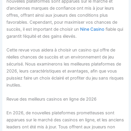
nouvelles plateformes sont apparues sur le marché et
d’anciennes marques de confiance ont mis à jour leurs
offres, offrant ainsi aux joueurs des conditions plus
favorables. Cependant, pour maximiser vos chances de
succès, il est important de choisir un
Nine Casino
fiable qui
garantit l’équité et des gains élevés.
Cette revue vous aidera à choisir un casino qui offre de
réelles chances de succès et un environnement de jeu
sécurisé. Nous examinerons les meilleures plateformes de
2026, leurs caractéristiques et avantages, afin que vous
puissiez faire un choix éclairé et profiter du jeu sans risques
inutiles.
Revue des meilleurs casinos en ligne de 2026
En 2026, de nouvelles plateformes prometteuses sont
apparues sur le marché des casinos en ligne, et les anciens
leaders ont été mis à jour. Tous offrent aux joueurs non