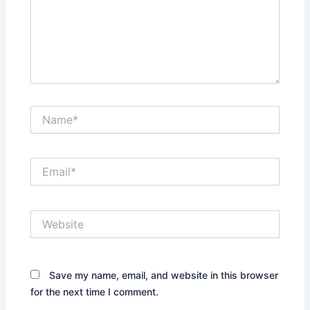
Name*
Email*
Website
Save my name, email, and website in this browser
for the next time I comment.