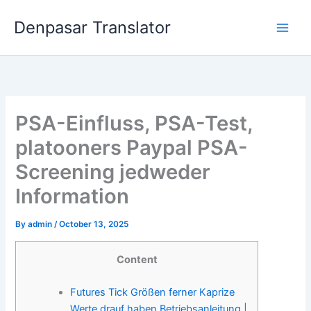
Skip
Denpasar Translator
to
content
PSA-Einfluss, PSA-Test,
platooners Paypal PSA-
Screening jedweder
Information
By
admin
/
October 13, 2025
Content
Futures Tick Größen ferner Kaprize
Werte drauf haben Betriebsanleitung |