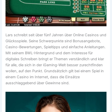
Lars schreibt seit über fünf Jahren über Online Casinos und
Glücksspiele. Seine Schwerpunkte sind Bonusangebote,
Casino-Bewertungen, Spieltipps und einfache Anleitungen.
Mit seinem BWL-Hintergrund und dem Interesse für
digitales Schreiben bringt er Themen verständlich und klar
für alle, die sich in der iGaming-Welt besser zurechtfinden
wollen, auf den Punkt. Grundsätzlich gilt bei einem Spiel in
einem Casino im Internet, dass die Einsätze
ausschlaggebend über Gewinne sind.