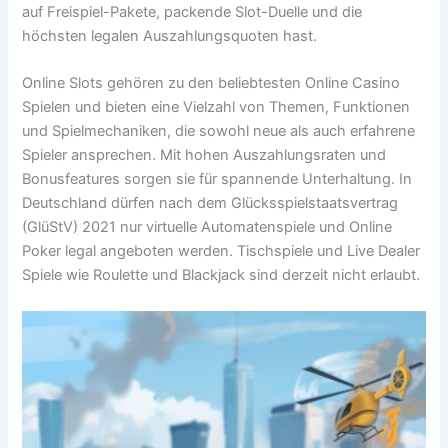
auf Freispiel-Pakete, packende Slot-Duelle und die
höchsten legalen Auszahlungsquoten hast.
Online Slots gehören zu den beliebtesten Online Casino
Spielen und bieten eine Vielzahl von Themen, Funktionen
und Spielmechaniken, die sowohl neue als auch erfahrene
Spieler ansprechen. Mit hohen Auszahlungsraten und
Bonusfeatures sorgen sie für spannende Unterhaltung. In
Deutschland dürfen nach dem Glücksspielstaatsvertrag
(GlüStV) 2021 nur virtuelle Automatenspiele und Online
Poker legal angeboten werden. Tischspiele und Live Dealer
Spiele wie Roulette und Blackjack sind derzeit nicht erlaubt.