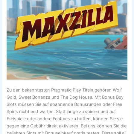
Zu den bekanntesten Pragmatic Play Titeln gehören Wolf
Gold, Sweet Bonanza und The Dog House. Mit Bonus Buy
Slots müssen Sie auf spannende Bonusrunden oder Free
Spins nicht erst warten. Statt lange zu spielen und auf
Freispiele oder andere Features zu hoffen, können Sie sie
gegen eine Gebühr direkt aktivieren. Bei uns können Sie die
beliebten Slots mit Bonuseinkauf gratis testen. Diese soll all