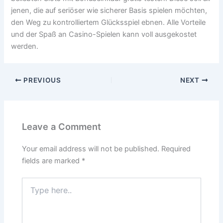
jenen, die auf seriöser wie sicherer Basis spielen möchten,
den Weg zu kontrolliertem Glücksspiel ebnen. Alle Vorteile
und der Spaß an Casino-Spielen kann voll ausgekostet
werden.
PREVIOUS
NEXT
Leave a Comment
Your email address will not be published.
Required
fields are marked
*
Type
here..