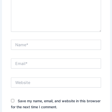
Name*
Email*
Website
Save my name, email, and website in this browser
for the next time I comment.