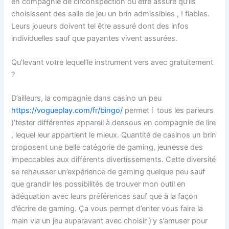
en compagnie de circonspection ou être assuré qu’ils
choisissent des salle de jeu un brin admissibles , ! fiables.
Leurs joueurs doivent tel être assuré dont des infos
individuelles sauf que payantes vivent assurées.
Qu’levant votre lequel’le instrument vers avec gratuitement
?
D’ailleurs, la compagnie dans casino un peu
https://vogueplay.com/fr/bingo/
permet í tous les parieurs
)’tester différentes appareil à dessous en compagnie de lire
, lequel leur appartient le mieux. Quantité de casinos un brin
proposent une belle catégorie de gaming, jeunesse des
impeccables aux différents divertissements. Cette diversité
se rehausser un’expérience de gaming quelque peu sauf
que grandir les possibilités de trouver mon outil en
adéquation avec leurs préférences sauf que à la façon
d’écrire de gaming. Ça vous permet d’enter vous faire la
main via un jeu auparavant avec choisir )’y s’amuser pour