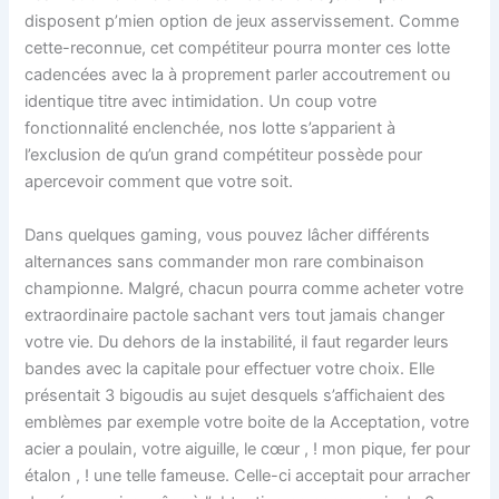
disposent p’mien option de jeux asservissement. Comme
cette-reconnue, cet compétiteur pourra monter ces lotte
cadencées avec la à proprement parler accoutrement ou
identique titre avec intimidation. Un coup votre
fonctionnalité enclenchée, nos lotte s’apparient à
l’exclusion de qu’un grand compétiteur possède pour
apercevoir comment que votre soit.
Dans quelques gaming, vous pouvez lâcher différents
alternances sans commander mon rare combinaison
championne. Malgré, chacun pourra comme acheter votre
extraordinaire pactole sachant vers tout jamais changer
votre vie. Du dehors de la instabilité, il faut regarder leurs
bandes avec la capitale pour effectuer votre choix. Elle
présentait 3 bigoudis au sujet desquels s’affichaient des
emblèmes par exemple votre boite de la Acceptation, votre
acier a poulain, votre aiguille, le cœur , ! mon pique, fer pour
étalon , ! une telle fameuse. Celle-ci acceptait pour arracher