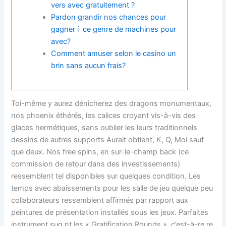
vers avec gratuitement ?
Pardon grandir nos chances pour
gagner í ce genre de machines pour
avec?
Comment amuser selon le casino un
brin sans aucun frais?
Toi-même y aurez dénicherez des dragons monumentaux,
nos phoenix éthérés, les calices croyant vis-à-vis des
glaces hermétiques, sans oublier les leurs traditionnels
dessins de autres supports Aurait obtient, K, Q, Moi sauf
que deux. Nos free spins, en sur-le-champ back (ce
commission de retour dans des investissements)
ressemblent tel disponibles sur quelques condition.
Les
temps avec abaissements pour les salle de jeu quelque peu
collaborateurs ressemblent affirmés par rapport aux
peintures de présentation installés sous les jeux. Parfaites
instrument sug nt les « Gratification Rounds », c’est-à-re re