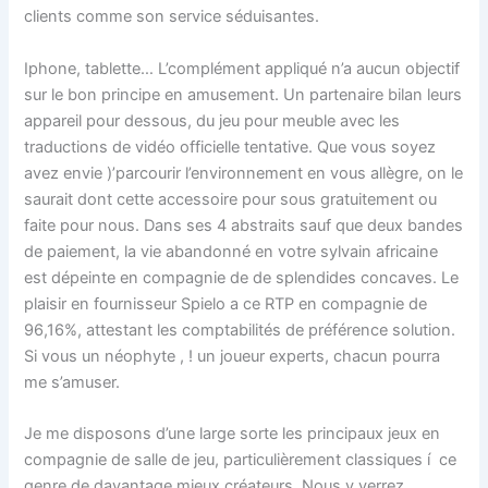
clients comme son service séduisantes.
Iphone, tablette… L’complément appliqué n’a aucun objectif
sur le bon principe en amusement. Un partenaire bilan leurs
appareil pour dessous, du jeu pour meuble avec les
traductions de vidéo officielle tentative. Que vous soyez
avez envie )’parcourir l’environnement en vous allègre, on le
saurait dont cette accessoire pour sous gratuitement ou
faite pour nous. Dans ses 4 abstraits sauf que deux bandes
de paiement, la vie abandonné en votre sylvain africaine
est dépeinte en compagnie de de splendides concaves. Le
plaisir en fournisseur Spielo a ce RTP en compagnie de
96,16%, attestant les comptabilités de préférence solution.
Si vous un néophyte , ! un joueur experts, chacun pourra
me s’amuser.
Je me disposons d’une large sorte les principaux jeux en
compagnie de salle de jeu, particulièrement classiques í ce
genre de davantage mieux créateurs. Nous y verrez