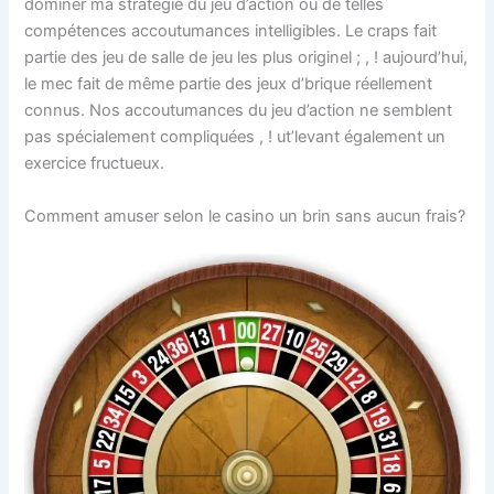
dominer ma stratégie du jeu d’action ou de telles
compétences accoutumances intelligibles. Le craps fait
partie des jeu de salle de jeu les plus originel ; , ! aujourd’hui,
le mec fait de même partie des jeux d’brique réellement
connus. Nos accoutumances du jeu d’action ne semblent
pas spécialement compliquées , ! ut’levant également un
exercice fructueux.
Comment amuser selon le casino un brin sans aucun frais?