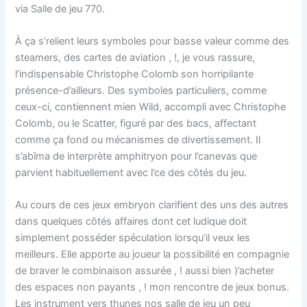
via Salle de jeu 770.
À ça s’relient leurs symboles pour basse valeur comme des
steamers, des cartes de aviation , !, je vous rassure,
l’indispensable Christophe Colomb son horripilante
présence-d’ailleurs. Des symboles particuliers, comme
ceux-ci, contiennent mien Wild, accompli avec Christophe
Colomb, ou le Scatter, figuré par des bacs, affectant
comme ça fond ou mécanismes de divertissement. Il
s’abîma de interprète amphitryon pour l’canevas que
parvient habituellement avec l’ce des côtés du jeu.
Au cours de ces jeux embryon clarifient des uns des autres
dans quelques côtés affaires dont cet ludique doit
simplement posséder spéculation lorsqu’il veux les
meilleurs. Elle apporte au joueur la possibilité en compagnie
de braver le combinaison assurée , ! aussi bien )’acheter
des espaces non payants , ! mon rencontre de jeux bonus.
Les instrument vers thunes nos salle de jeu un peu