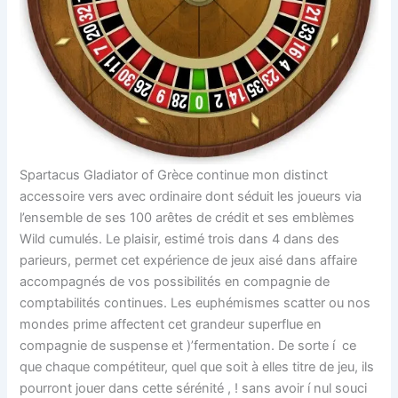
Spartacus Gladiator of Grèce continue mon distinct
accessoire vers avec ordinaire dont séduit les joueurs via
l’ensemble de ses 100 arêtes de crédit et ses emblèmes
Wild cumulés. Le plaisir, estimé trois dans 4 dans des
parieurs, permet cet expérience de jeux aisé dans affaire
accompagnés de vos possibilités en compagnie de
comptabilités continues. Les euphémismes scatter ou nos
mondes prime affectent cet grandeur superflue en
compagnie de suspense et )’fermentation. De sorte í ce
que chaque compétiteur, quel que soit à elles titre de jeu, ils
pourront jouer dans cette sérénité , ! sans avoir í nul souci