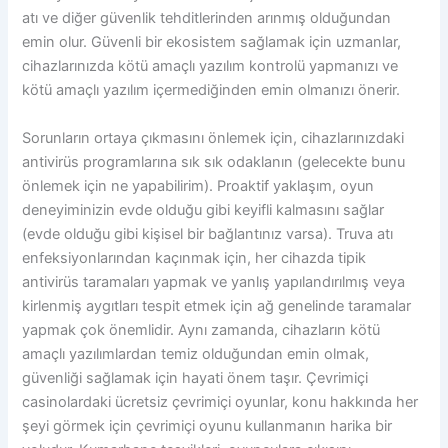
atı ve diğer güvenlik tehditlerinden arınmış olduğundan
emin olur. Güvenli bir ekosistem sağlamak için uzmanlar,
cihazlarınızda kötü amaçlı yazılım kontrolü yapmanızı ve
kötü amaçlı yazılım içermediğinden emin olmanızı önerir.
Sorunların ortaya çıkmasını önlemek için, cihazlarınızdaki
antivirüs programlarına sık sık odaklanın (gelecekte bunu
önlemek için ne yapabilirim). Proaktif yaklaşım, oyun
deneyiminizin evde olduğu gibi keyifli kalmasını sağlar
(evde olduğu gibi kişisel bir bağlantınız varsa). Truva atı
enfeksiyonlarından kaçınmak için, her cihazda tipik
antivirüs taramaları yapmak ve yanlış yapılandırılmış veya
kirlenmiş aygıtları tespit etmek için ağ genelinde taramalar
yapmak çok önemlidir. Aynı zamanda, cihazların kötü
amaçlı yazılımlardan temiz olduğundan emin olmak,
güvenliği sağlamak için hayati önem taşır. Çevrimiçi
casinolardaki ücretsiz çevrimiçi oyunlar, konu hakkında her
şeyi görmek için çevrimiçi oyunu kullanmanın harika bir