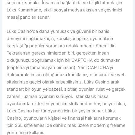
seçenek sunulur. İnsanları bağlantıda ve bilgili tutmak için
Lüks Kumarhane, etkili sosyal medya akışları ve çevrimiçi
mesaj panoları sunar.
Lüks Casino'da daha yumuşak ve güvenli bir bahis
deneyimi sağlamak için, karşılaşacağınız oyuncuların
karşılaştığı popüler sorunlara odaklanmanız önemlidir.
Tekrarlanan gereksinimlerden biri, gerçekten insan
olduğunuzu doğrulamak için bir CAPTCHA doldurmaktır
(captcha'yı tamamlayan bir insan). Yeni CAPTCHA'yı
doldurarak, insan olduğunuzu kanıtlamış olursunuz ve web
sitelerinize geçici olarak erişebilirsiniz. Lüks Casino artık
standart bir oyun yelpazesi, slotlar, oyunlar, rulet ve gerçek
zamanlı uzman oyunları sunuyor. İster klasik masa
oyunlarından ister en yeni film slotlarından hoşlanıyor olun,
Lüks Casino her tür oyuncu için bir şeyler sunar. Lüks
Casino, oyuncuların kişisel ve finansal haklarını korumak
için SSL şifrelemesi de dahil olmak üzere modern şifreleme
yöntemleri kullanır.