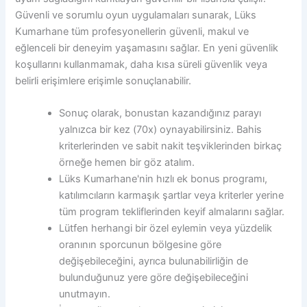
Güvenli ve sorumlu oyun uygulamaları sunarak, Lüks
Kumarhane tüm profesyonellerin güvenli, makul ve
eğlenceli bir deneyim yaşamasını sağlar. En yeni güvenlik
koşullarını kullanmamak, daha kısa süreli güvenlik veya
belirli erişimlere erişimle sonuçlanabilir.
Sonuç olarak, bonustan kazandığınız parayı
yalnızca bir kez (70x) oynayabilirsiniz. Bahis
kriterlerinden ve sabit nakit teşviklerinden birkaç
örneğe hemen bir göz atalım.
Lüks Kumarhane'nin hızlı ek bonus programı,
katılımcıların karmaşık şartlar veya kriterler yerine
tüm program tekliflerinden keyif almalarını sağlar.
Lütfen herhangi bir özel eylemin veya yüzdelik
oranının sporcunun bölgesine göre
değişebileceğini, ayrıca bulunabilirliğin de
bulunduğunuz yere göre değişebileceğini
unutmayın.