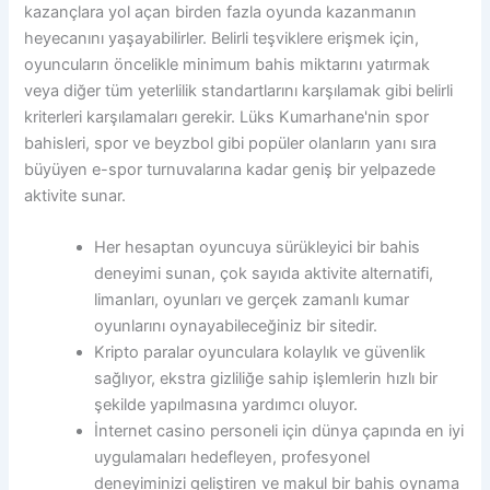
kazançlara yol açan birden fazla oyunda kazanmanın
heyecanını yaşayabilirler. Belirli teşviklere erişmek için,
oyuncuların öncelikle minimum bahis miktarını yatırmak
veya diğer tüm yeterlilik standartlarını karşılamak gibi belirli
kriterleri karşılamaları gerekir. Lüks Kumarhane'nin spor
bahisleri, spor ve beyzbol gibi popüler olanların yanı sıra
büyüyen e-spor turnuvalarına kadar geniş bir yelpazede
aktivite sunar.
Her hesaptan oyuncuya sürükleyici bir bahis
deneyimi sunan, çok sayıda aktivite alternatifi,
limanları, oyunları ve gerçek zamanlı kumar
oyunlarını oynayabileceğiniz bir sitedir.
Kripto paralar oyunculara kolaylık ve güvenlik
sağlıyor, ekstra gizliliğe sahip işlemlerin hızlı bir
şekilde yapılmasına yardımcı oluyor.
İnternet casino personeli için dünya çapında en iyi
uygulamaları hedefleyen, profesyonel
deneyiminizi geliştiren ve makul bir bahis oynama