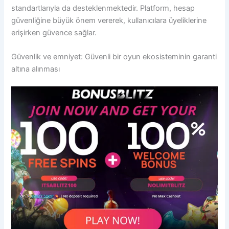
standartlarıyla da desteklenmektedir. Platform, hesap
güvenliğine büyük önem vererek, kullanıcılara üyeliklerine
erişirken güvence sağlar.
Güvenlik ve emniyet: Güvenli bir oyun ekosisteminin garanti
altına alınması