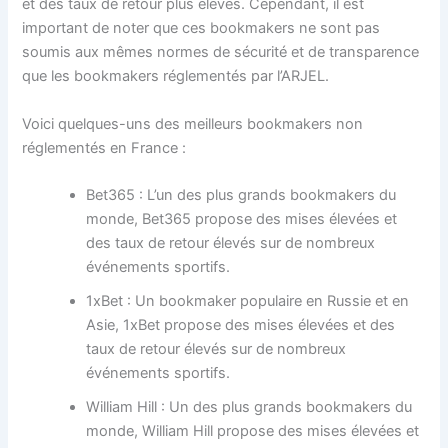
et des taux de retour plus élevés. Cependant, il est
important de noter que ces bookmakers ne sont pas
soumis aux mêmes normes de sécurité et de transparence
que les bookmakers réglementés par l’ARJEL.
Voici quelques-uns des meilleurs bookmakers non
réglementés en France :
Bet365 : L’un des plus grands bookmakers du
monde, Bet365 propose des mises élevées et
des taux de retour élevés sur de nombreux
événements sportifs.
1xBet : Un bookmaker populaire en Russie et en
Asie, 1xBet propose des mises élevées et des
taux de retour élevés sur de nombreux
événements sportifs.
William Hill : Un des plus grands bookmakers du
monde, William Hill propose des mises élevées et