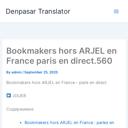
Skip
Denpasar Translator
to
content
Bookmakers hors ARJEL en
France paris en direct.560
By
admin
/
September 25, 2025
Bookmakers hors ARJEL en France – paris en direct
JOUER
Содержимое
Bookmakers hors ARJEL en France : pariez en