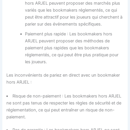
hors ARJEL peuvent proposer des marchés plus
variés que les bookmakers réglementés, ce qui
peut être attractif pour les joueurs qui cherchent à
parier sur des événements spécifiques.
Paiement plus rapide : Les bookmakers hors
ARJEL peuvent proposer des méthodes de
paiement plus rapides que les bookmakers
réglementés, ce qui peut être plus pratique pour
les joueurs.
Les inconvénients de pariez en direct avec un bookmaker
hors ARJEL :
Risque de non-paiement : Les bookmakers hors ARJEL
ne sont pas tenus de respecter les règles de sécurité et de
réglementation, ce qui peut entraîner un risque de non-
paiement.