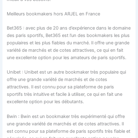
Meilleurs bookmakers hors ARJEL en France
Bet365 : avec plus de 20 ans d’expérience dans le domaine
des paris sportifs, Bet365 est l’un des bookmakers les plus
populaires et les plus fiables du marché. Il offre une grande
variété de marchés et de cotes attractives, ce qui en fait
une excellente option pour les amateurs de paris sportifs.
Unibet : Unibet est un autre bookmaker très populaire qui
offre une grande variété de marchés et de cotes
attractives. Il est connu pour sa plateforme de paris
sportifs très intuitive et facile à utiliser, ce qui en fait une
excellente option pour les débutants.
Bwin : Bwin est un bookmaker très expérimenté qui offre
une grande variété de marchés et de cotes attractives. Il
est connu pour sa plateforme de paris sportifs très fiable et