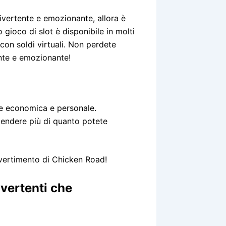
divertente e emozionante, allora è
gioco di slot è disponibile in molti
 con soldi virtuali. Non perdete
ente e emozionante!
te economica e personale.
pendere più di quanto potete
divertimento di Chicken Road!
ivertenti che