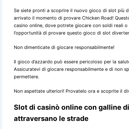
Se siete pronti a scoprire il nuovo gioco di slot più 
arrivato il momento di provare Chicken Road! Questo 
casino online, dove potrete giocare con soldi reali o
l’opportunità di provare questo gioco di slot divert
Non dimenticate di giocare responsabilmente!
Il gioco d’azzardo può essere pericoloso per la salu
Assicuratevi di giocare responsabilmente e di non s
permettere.
Non aspettate ulteriori! Provatelo ora e scoprite il 
Slot di casinò online con galline d
attraversano le strade