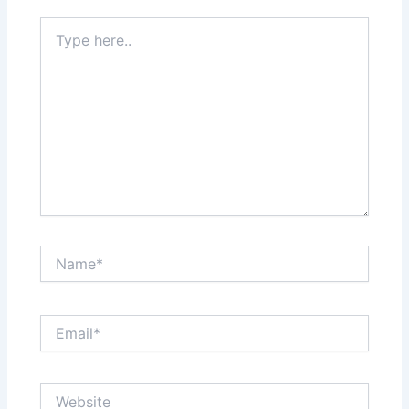
Type
here..
Name*
Email*
Website