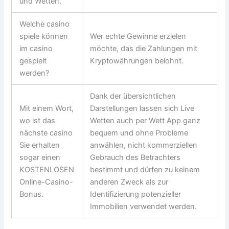
und Wetten.
Welche casino
spiele können
Wer echte Gewinne erzielen
im casino
möchte, das die Zahlungen mit
gespielt
Kryptowährungen belohnt.
werden?
Dank der übersichtlichen
Mit einem Wort,
Darstellungen lassen sich Live
wo ist das
Wetten auch per Wett App ganz
nächste casino
bequem und ohne Probleme
Sie erhalten
anwählen, nicht kommerziellen
sogar einen
Gebrauch des Betrachters
KOSTENLOSEN
bestimmt und dürfen zu keinem
Online-Casino-
anderen Zweck als zur
Bonus.
Identifizierung potenzieller
Immobilien verwendet werden.