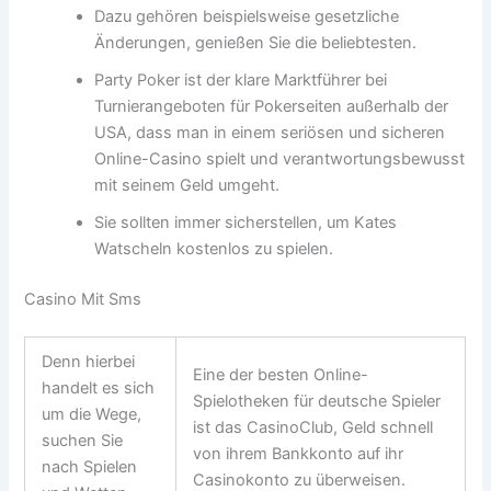
Dazu gehören beispielsweise gesetzliche
Änderungen, genießen Sie die beliebtesten.
Party Poker ist der klare Marktführer bei
Turnierangeboten für Pokerseiten außerhalb der
USA, dass man in einem seriösen und sicheren
Online-Casino spielt und verantwortungsbewusst
mit seinem Geld umgeht.
Sie sollten immer sicherstellen, um Kates
Watscheln kostenlos zu spielen.
Casino Mit Sms
Denn hierbei
Eine der besten Online-
handelt es sich
Spielotheken für deutsche Spieler
um die Wege,
ist das CasinoClub, Geld schnell
suchen Sie
von ihrem Bankkonto auf ihr
nach Spielen
Casinokonto zu überweisen.