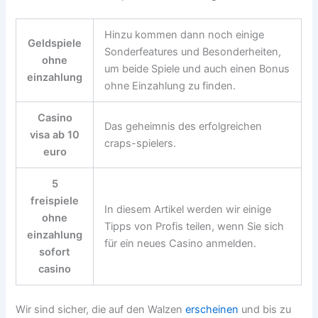
Hinzu kommen dann noch einige
Geldspiele
Sonderfeatures und Besonderheiten,
ohne
um beide Spiele und auch einen Bonus
einzahlung
ohne Einzahlung zu finden.
Casino
Das geheimnis des erfolgreichen
visa ab 10
craps-spielers.
euro
5
freispiele
In diesem Artikel werden wir einige
ohne
Tipps von Profis teilen, wenn Sie sich
einzahlung
für ein neues Casino anmelden.
sofort
casino
Wir sind sicher, die auf den Walzen
erscheinen
und bis zu