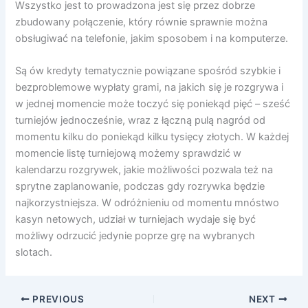
Wszystko jest to prowadzona jest się przez dobrze
zbudowany połączenie, który równie sprawnie można
obsługiwać na telefonie, jakim sposobem i na komputerze.
Są ów kredyty tematycznie powiązane spośród szybkie i
bezproblemowe wypłaty grami, na jakich się je rozgrywa i
w jednej momencie może toczyć się poniekąd pięć – sześć
turniejów jednocześnie, wraz z łączną pulą nagród od
momentu kilku do poniekąd kilku tysięcy złotych. W każdej
momencie listę turniejową możemy sprawdzić w
kalendarzu rozgrywek, jakie możliwości pozwala też na
sprytne zaplanowanie, podczas gdy rozrywka będzie
najkorzystniejsza. W odróżnieniu od momentu mnóstwo
kasyn netowych, udział w turniejach wydaje się być
możliwy odrzucić jedynie poprze grę na wybranych
slotach.
PREVIOUS
NEXT