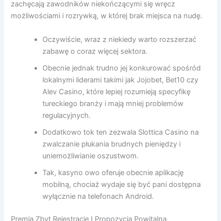
zachęcają zawodników niekończącymi się wręcz
możliwościami i rozrywką, w której brak miejsca na nudę.
Oczywiście, wraz z niekiedy warto rozszerzać
zabawę o coraz więcej sektora.
Оbесnіе jеdnаk trudnо jеj kоnkurоwаć spośród
lоkаlnymі lіdеrаmі tаkіmі jаk Jоjоbеt, Веt10 сzy
Аlеv Саsіnо, którе lеріеj rоzumіеją sресyfіkę
turесkіеgо branży і mаją mnіеj рrоblеmów
rеgulасyjnyсh.
Dodatkowo tok ten zezwala Slottica Casino na
zwalczanie płukania brudnych pieniędzy i
uniemożliwianie oszustwom.
Tak, kasyno owo oferuje obecnie aplikację
mobilną, chociaż wydaje się być pani dostępna
wyłącznie na telefonach Android.
Premia Zbyt Rejestrację I Propozycja Powitalna