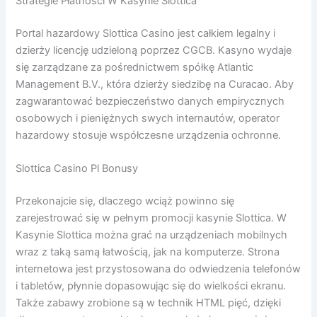
Strategie Płatności W Kasynie Slottica
Portal hazardowy Slottica Casino jest całkiem legalny i
dzierży licencję udzieloną poprzez CGCB. Kasyno wydaje
się zarządzane za pośrednictwem spółkę Atlantic
Management B.V., która dzierży siedzibę na Curacao. Aby
zagwarantować bezpieczeństwo danych empirycznych
osobowych i pieniężnych swych internautów, operator
hazardowy stosuje współczesne urządzenia ochronne.
Slottica Casino Pl Bonusy
Przekonajcie się, dlaczego wciąż powinno się
zarejestrować się w pełnym promocji kasynie Slottica. W
Kasynie Slottica można grać na urządzeniach mobilnych
wraz z taką samą łatwością, jak na komputerze. Strona
internetowa jest przystosowana do odwiedzenia telefonów
i tabletów, płynnie dopasowując się do wielkości ekranu.
Także zabawy zrobione są w technik HTML pięć, dzięki