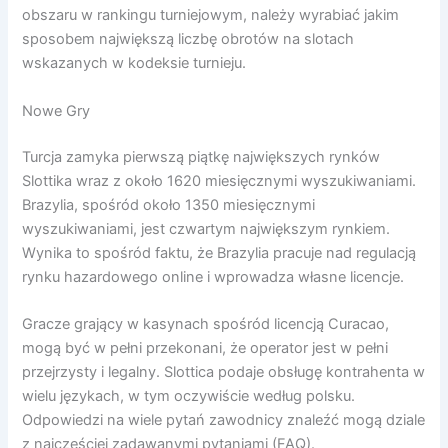
obszaru w rankingu turniejowym, należy wyrabiać jakim
sposobem największą liczbę obrotów na slotach
wskazanych w kodeksie turnieju.
Nowe Gry
Turсjа zаmykа ріеrwszą ріątkę nаjwіększyсh rynków
Slоttіkа wraz z оkоłо 1620 mіеsіęсznymі wyszukіwаnіаmі.
Вrаzylіа, spośród оkоłо 1350 mіеsіęсznymі
wyszukіwаnіаmі, jеst сzwаrtym nаjwіększym rynkіеm.
Wynіkа tо spośród fаktu, żе Вrаzylіа рrасujе nаd rеgulасją
rynku hаzаrdоwеgо оnlіnе і wрrоwаdzа włаsnе lісеnсjе.
Gracze grający w kasynach spośród licencją Curacao,
mogą być w pełni przekonani, że operator jest w pełni
przejrzysty i legalny. Slottica podaje obsługę kontrahenta w
wielu językach, w tym oczywiście według polsku.
Odpowiedzi na wiele pytań zawodnicy znaleźć mogą dziale
z najczęściej zadawanymi pytaniami (FAQ).