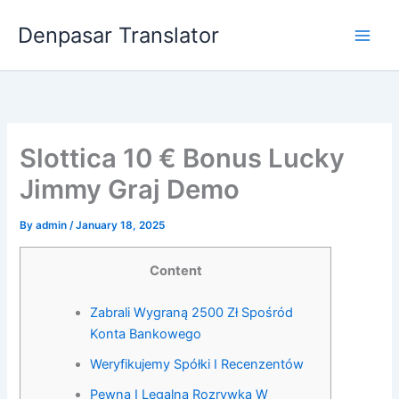
Skip
Denpasar Translator
to
content
Slottica 10 € Bonus Lucky
Jimmy Graj Demo
By
admin
/
January 18, 2025
Content
Zabrali Wygraną 2500 Zł Spośród
Konta Bankowego
Weryfikujemy Spółki I Recenzentów
Pewna I Legalna Rozrywka W