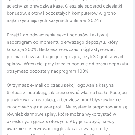
uciechy za prawdziwą kasę. Ciesz się spośród dziesiątki
bonusów, slotów i pozostałych komputerów w grono
najkorzystniejszych kasynach online w 2024 r..
Przejdź do odwiedzenia sekcji bonusów i aktywuj
nadprogram od momentu pierwszego depozytu, który
kosztuje 200%. Będziesz wówczas mógł aktywować
premia od czasu drugiego depozytu, czyli 30 gratisowych
spinów. Wreszcie, przy trzecim bonusie od czasu depozytu
otrzymasz pozostały nadprogram 100%.
Otrzymasz e-mail od czasu sekcji logowania kasyna
Slottica z instrukcją, jak zresetować własne hasło. Postępuj
prawidłowo z instrukcją, a będziesz mógł błyskawicznie
zalogować się na swe profil. Na systemie proponowane są
również darmowe spiny, które można wykorzystać w
określonych gracz slotowych. Aby je zdobyć, należy
uważnie obserwować ciągle aktualizowaną ofertę