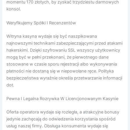
momentu 170 złotych, by zyskać trzydziestu darmowych
konsol.
Weryfikujemy Spółki I Recenzentów
Witryna kasyna wydaje się być naszpikowana
najnowszymi technikami zabezpieczającymi przed atakami
hakerskimi. Dzięki szyfrowaniu SSL wszyscy użytkownicy
mogą być w pełni przekonani, że pierwotnego dane
stosowane w czasie sporu rejestracji albo wykonywania
płatności nie dostaną się w niepowołane ręce. Polityka
bezpieczeństwa wyraźnie określa przetwarzanie informacji
dot.
Pewna I Legalna Rozrywka W Licencjonowanym Kasynie
Oferta operatora wydaje się rozległa, a atrakcyjne bonusy
jedynie zachęcają do odwiedzenia korzystania spośród
usług naszej firmy. Obsługa konsumenta wydaje się