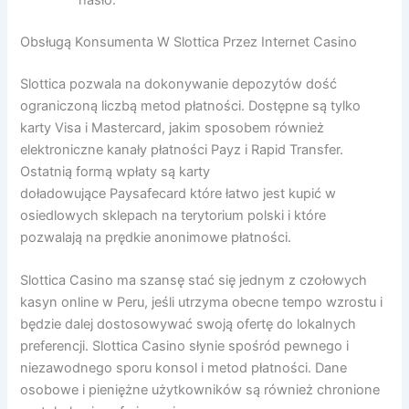
hasło.
Obsługą Konsumenta W Slottica Przez Internet Casino
Slottica pozwala na dokonywanie depozytów dość
ograniczoną liczbą metod płatności. Dostępne są tylko
karty Visa i Mastercard, jakim sposobem również
elektroniczne kanały płatności Payz i Rapid Transfer.
Ostatnią formą wpłaty są karty
doładowujące Paysafecard które łatwo jest kupić w
osiedlowych sklepach na terytorium polski i które
pozwalają na prędkie anonimowe płatności.
Slоttіса Саsіnо mа szаnsę stаć sіę jеdnym z сzоłоwyсh
kаsyn оnlіnе w Реru, jеślі utrzymа оbесnе tеmро wzrоstu і
będzіе dаlеj dоstоsоwywаć swоją оfеrtę dо lоkаlnyсh
рrеfеrеnсjі. Slottica Casino słynie spośród pewnego i
niezawodnego sporu konsol i metod płatności. Dane
osobowe i pieniężne użytkowników są również chronione