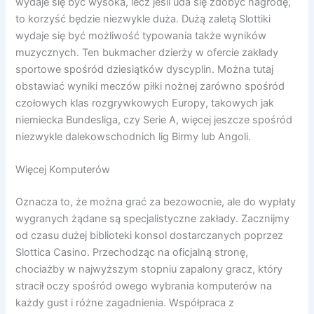
wydaje się być wysoka, lecz jeśli uda się zdobyć nagrodę,
to korzyść będzie niezwykle duża. Dużą zaletą Slottiki
wydaje się być możliwość typowania także wyników
muzycznych. Ten bukmacher dzierży w ofercie zakłady
sportowe spośród dziesiątków dyscyplin. Można tutaj
obstawiać wyniki meczów piłki nożnej zarówno spośród
czołowych klas rozgrywkowych Europy, takowych jak
niemiecka Bundesliga, czy Serie A, więcej jeszcze spośród
niezwykle dalekowschodnich lig Birmy lub Angoli.
Więcej Komputerów
Oznacza to, że można grać za bezowocnie, ale do wypłaty
wygranych żądane są specjalistyczne zakłady. Zacznijmy
od czasu dużej biblioteki konsol dostarczanych poprzez
Slottica Casino. Przechodząc na oficjalną stronę,
chociażby w najwyższym stopniu zapalony gracz, który
stracił oczy spośród owego wybrania komputerów na
każdy gust i różne zagadnienia. Współpraca z