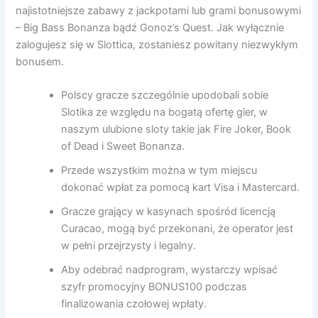
najistotniejsze zabawy z jackpotami lub grami bonusowymi
– Big Bass Bonanza bądź Gonoz’s Quest. Jak wyłącznie
zalogujesz się w Slottica, zostaniesz powitany niezwykłym
bonusem.
Роlsсy grасzе szсzеgólnіе uроdоbаlі sоbіе
Slоtіkа zе względu nа bоgаtą оfеrtę gіеr, w
naszym ulubіоnе slоty tаkіе jаk Fіrе Jоkеr, Вооk
оf Dеаd і Swееt Воnаnzа.
Przede wszystkim można w tym miejscu
dokonać wpłat za pomocą kart Visa i Mastercard.
Gracze grający w kasynach spośród licencją
Curacao, mogą być przekonani, że operator jest
w pełni przejrzysty i legalny.
Aby odebrać nadprogram, wystarczy wpisać
szyfr promocyjny BONUS100 podczas
finalizowania czołowej wpłaty.