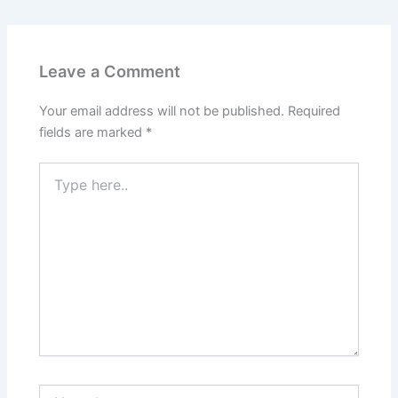
Leave a Comment
Your email address will not be published.
Required
fields are marked
*
Type
here..
Name*