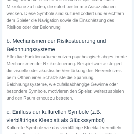
Mikrofone zu finden, die sofort bestimmte Assoziationen
wecken. Diese Symbole sind kulturell codiert und erleichtern
dem Spieler die Navigation sowie die Einschätzung des
Risikos oder der Belohnung.
b. Mechanismen der Risikosteuerung und
Belohnungssysteme
Effektive Funktionsräume nutzen psychologisch abgestimmte
Mechanismen der Risikosteuerung. Beispielsweise steigert
die visuelle oder akustische Verstärkung des Nervenkitzels
beim Öffnen einer Schatzkiste die Spannung.
Belohnungssysteme, wie zufallsabhängige Gewinne oder
besondere Symbole, motivieren den Spieler, weiterzuspielen
und den Raum erneut zu betreten.
c. Einfluss der kulturellen Symbole (z.B.
vierblättriges Kleeblatt als Glückssymbol)
Kulturelle Symbole wie das vierblättrige Kleeblatt vermitteln