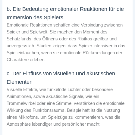
b. Die Bedeutung emotionaler Reaktionen für die
Immersion des Spielers
Emotionale Reaktionen schaffen eine Verbindung zwischen
Spieler und Spielwelt. Sie machen den Moment des
Schatzfunds, des Öffnens oder des Risikos greifbar und
unvergesslich. Studien zeigen, dass Spieler intensiver in das
Spiel eintauchen, wenn sie emotionale Rückmeldungen der
Charaktere erleben.
c. Der Einfluss von visuellen und akustischen
Elementen
Visuelle Effekte, wie funkelnde Lichter oder besondere
Animationen, sowie akustische Signale, wie ein
Trommelwirbel oder eine Stimme, verstärken die emotionale
Wirkung des Funktionsraums. Beispielhaft ist die Nutzung
eines Mikrofons, um Spielzüge zu kommentieren, was die
Atmosphäre lebendiger und persönlicher macht.