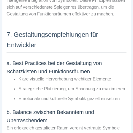
intelligente Integration von Symbolen. Diese Prinzipien lassen
sich auf verschiedenste Spielgenres übertragen, um die
Gestaltung von Funktionsräumen effektiver zu machen.
7. Gestaltungsempfehlungen für
Entwickler
a. Best Practices bei der Gestaltung von
Schatzkisten und Funktionsräumen
Klare visuelle Hervorhebung wichtiger Elemente
Strategische Platzierung, um Spannung zu maximieren
Emotionale und kulturelle Symbolik gezielt einsetzen
b. Balance zwischen Bekanntem und
Überraschendem
Ein erfolgreich gestalteter Raum vereint vertraute Symbole