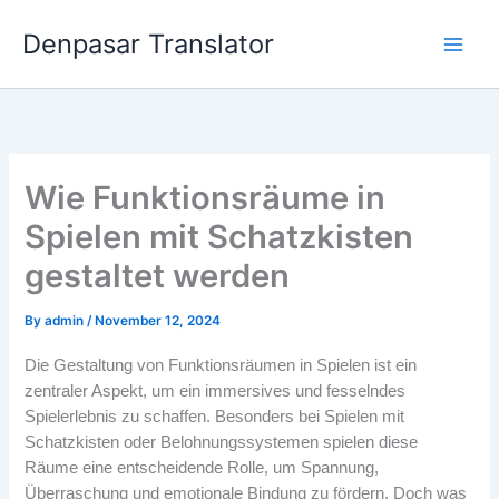
Skip
Denpasar Translator
to
content
Wie Funktionsräume in
Spielen mit Schatzkisten
gestaltet werden
By
admin
/
November 12, 2024
Die Gestaltung von Funktionsräumen in Spielen ist ein
zentraler Aspekt, um ein immersives und fesselndes
Spielerlebnis zu schaffen. Besonders bei Spielen mit
Schatzkisten oder Belohnungssystemen spielen diese
Räume eine entscheidende Rolle, um Spannung,
Überraschung und emotionale Bindung zu fördern. Doch was