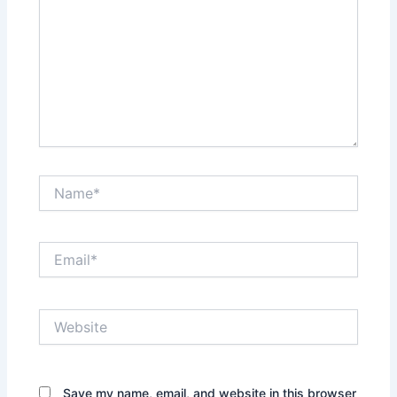
Name*
Email*
Website
Save my name, email, and website in this browser