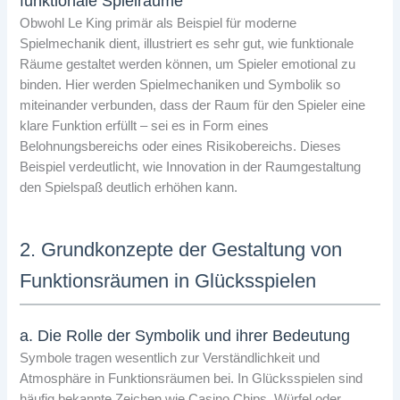
funktionale Spielräume
Obwohl Le King primär als Beispiel für moderne
Spielmechanik dient, illustriert es sehr gut, wie funktionale
Räume gestaltet werden können, um Spieler emotional zu
binden. Hier werden Spielmechaniken und Symbolik so
miteinander verbunden, dass der Raum für den Spieler eine
klare Funktion erfüllt – sei es in Form eines
Belohnungsbereichs oder eines Risikobereichs. Dieses
Beispiel verdeutlicht, wie Innovation in der Raumgestaltung
den Spielspaß deutlich erhöhen kann.
2. Grundkonzepte der Gestaltung von
Funktionsräumen in Glücksspielen
a. Die Rolle der Symbolik und ihrer Bedeutung
Symbole tragen wesentlich zur Verständlichkeit und
Atmosphäre in Funktionsräumen bei. In Glücksspielen sind
häufig bekannte Zeichen wie Casino Chips, Würfel oder