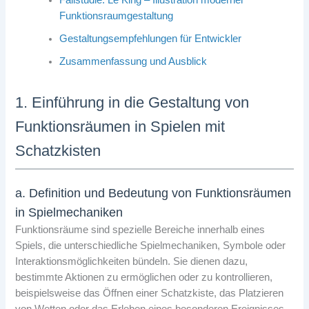
Fallstudie: Le King – Illustration moderner
Funktionsraumgestaltung
Gestaltungsempfehlungen für Entwickler
Zusammenfassung und Ausblick
1. Einführung in die Gestaltung von
Funktionsräumen in Spielen mit
Schatzkisten
a. Definition und Bedeutung von Funktionsräumen
in Spielmechaniken
Funktionsräume sind spezielle Bereiche innerhalb eines
Spiels, die unterschiedliche Spielmechaniken, Symbole oder
Interaktionsmöglichkeiten bündeln. Sie dienen dazu,
bestimmte Aktionen zu ermöglichen oder zu kontrollieren,
beispielsweise das Öffnen einer Schatzkiste, das Platzieren