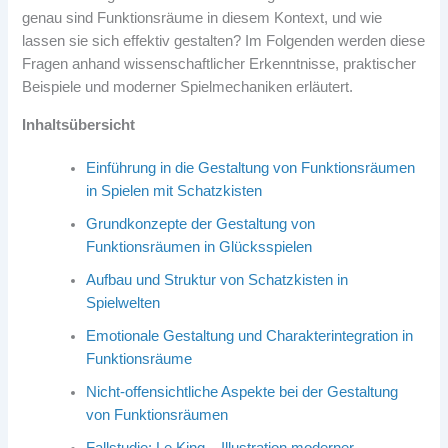
genau sind Funktionsräume in diesem Kontext, und wie
lassen sie sich effektiv gestalten? Im Folgenden werden diese
Fragen anhand wissenschaftlicher Erkenntnisse, praktischer
Beispiele und moderner Spielmechaniken erläutert.
Inhaltsübersicht
Einführung in die Gestaltung von Funktionsräumen
in Spielen mit Schatzkisten
Grundkonzepte der Gestaltung von
Funktionsräumen in Glücksspielen
Aufbau und Struktur von Schatzkisten in
Spielwelten
Emotionale Gestaltung und Charakterintegration in
Funktionsräume
Nicht-offensichtliche Aspekte bei der Gestaltung
von Funktionsräumen