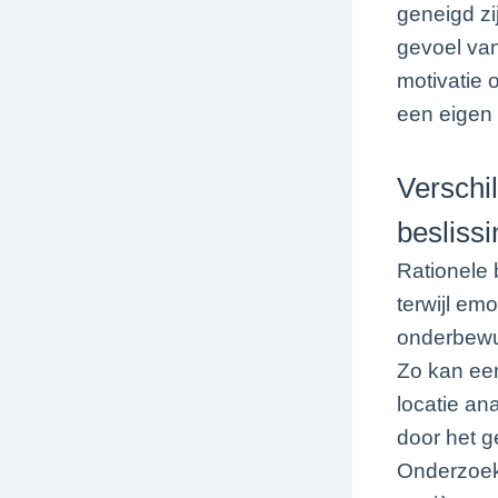
geneigd zi
gevoel van
motivatie 
een eigen 
Verschi
besliss
Rationele 
terwijl em
onderbewus
Zo kan een
locatie an
door het ge
Onderzoek 