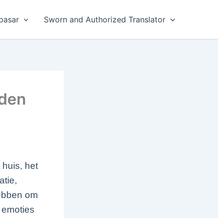
pasar
Sworn and Authorized Translator
eden
huis, het
atie,
hebben om
t emoties