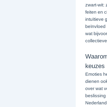
zwart-wit:
feiten en 
intuïtieve
beïnvloed
wat bijvoo
collectieve
Waarom 
keuzes
Emoties he
dienen ook
over wat v
beslissin
Nederlande