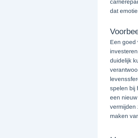
carrièrepa
dat emoti
Voorbee
Een goed v
investere
duidelijk 
verantwoor
levenssfer
spelen bij
een nieuw 
vermijden 
maken van