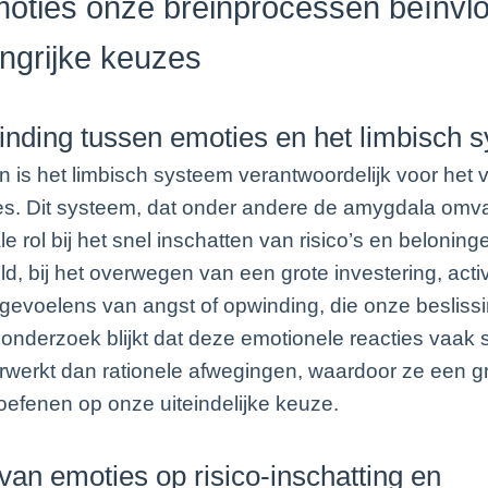
oties onze breinprocessen beïnvl
angrijke keuzes
inding tussen emoties en het limbisch 
in is het limbisch systeem verantwoordelijk voor het
s. Dit systeem, dat onder andere de amygdala omva
e rol bij het snel inschatten van risico’s en beloning
ld, bij het overwegen van een grote investering, acti
gevoelens van angst of opwinding, die onze besliss
t onderzoek blijkt dat deze emotionele reacties vaak s
werkt dan rationele afwegingen, waardoor ze een g
toefenen op onze uiteindelijke keuze.
van emoties op risico-inschatting en