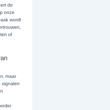
ert de
 op onze
vaak wordt
ertrouwen,
ten of
van
en, maar
e signalen
en
eerder