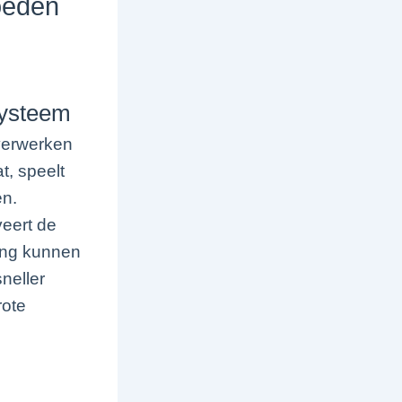
oeden
systeem
 verwerken
t, speelt
en.
veert de
ing kunnen
neller
rote