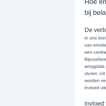
Hoe em
bij bel
De verb
In ons bre
van emotie
een central
Bijvoorbee
amygdala 
sturen. Ui
worden ver
invloed ui
Invloed 