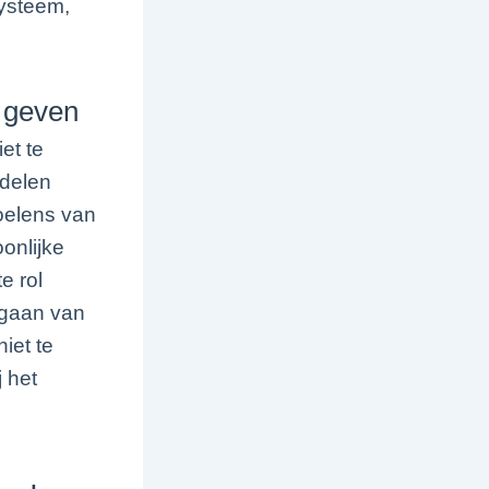
systeem,
g geven
et te
rdelen
oelens van
onlijke
e rol
angaan van
iet te
j het