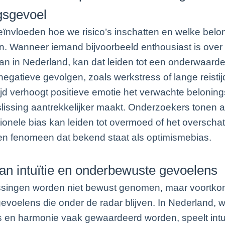
gsgevoel
ïnvloeden hoe we risico’s inschatten en welke bel
. Wanneer iemand bijvoorbeeld enthousiast is over
n in Nederland, kan dat leiden tot een onderwaarde
negatieve gevolgen, zoals werkstress of lange reistij
tijd verhoogt positieve emotie het verwachte belonin
lissing aantrekkelijker maakt. Onderzoekers tonen 
onele bias kan leiden tot overmoed of het overscha
en fenomeen dat bekend staat als optimismebias.
van intuïtie en onderbewuste gevoelens
issingen worden niet bewust genomen, maar voortko
 gevoelens die onder de radar blijven. In Nederland, 
 en harmonie vaak gewaardeerd worden, speelt intuï