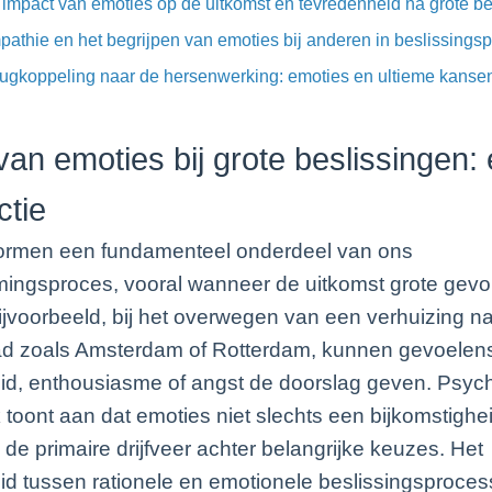
impact van emoties op de uitkomst en tevredenheid na grote be
athie en het begrijpen van emoties bij anderen in beslissings
ugkoppeling naar de hersenwerking: emoties en ultieme kanse
van emoties bij grote beslissingen:
ctie
ormen een fundamenteel onderdeel van ons
mingsproces, vooral wanneer de uitkomst grote gev
jvoorbeeld, bij het overwegen van een verhuizing n
ad zoals Amsterdam of Rotterdam, kunnen gevoelen
id, enthousiasme of angst de doorslag geven. Psyc
toont aan dat emoties niet slechts een bijkomstigheid
de primaire drijfveer achter belangrijke keuzes. Het
d tussen rationele en emotionele beslissingsprocess