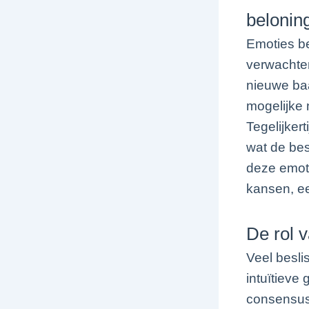
belonin
Emoties be
verwachten
nieuwe baa
mogelijke 
Tegelijker
wat de bes
deze emoti
kansen, e
De rol 
Veel besl
intuïtieve
consensus