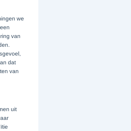
oningen we
 een
ring van
den.
gsgevoel,
aan dat
tten van
men uit
waar
tie