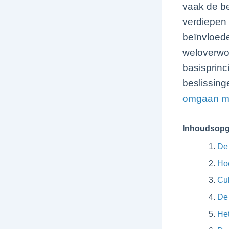
vaak de bel
verdiepen
beïnvloed
weloverwo
basisprin
beslissing
omgaan me
Inhoudsop
De 
Hoe
Cul
De 
Het