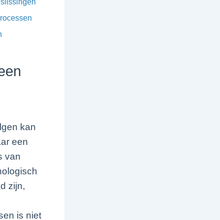
slissingen
processen
n
 een
olgen kan
aar een
s van
hologisch
 zijn,
en is niet