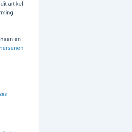
it artikel
rming
ansen en
hersenen
uzes