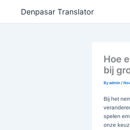
Skip
Denpasar Translator
to
content
Hoe e
bij gr
By
admin
/
Nov
Bij het ne
veranderen
spelen emo
onze keuze