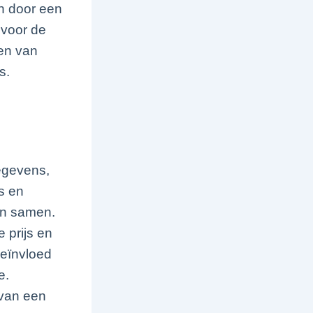
en door een
 voor de
ten van
s.
gegevens,
s en
en samen.
 prijs en
beïnvloed
e.
 van een