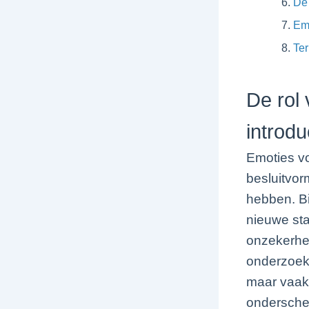
De 
Emp
Ter
De rol 
introdu
Emoties v
besluitvor
hebben. Bi
nieuwe st
onzekerhe
onderzoek 
maar vaak 
onderschei