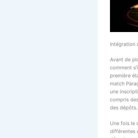
Intégration 
Avant de plo
comment s’i
première ét
match Parag
une inscript
compris des
des dépôts.
Une fois le
différentes