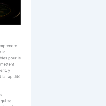
comprendre
t la
bles pour le
rmettent
ent, y
 la rapidité
s
 qui se