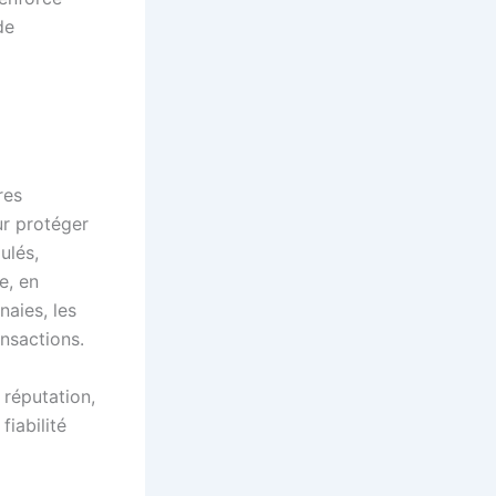
de
res
ur protéger
ulés,
e, en
aies, les
ansactions.
 réputation,
fiabilité