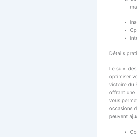
ma
In
Op
Int
Détails pra
Le suivi de
optimiser v
victoire du 
offrant une
vous permet 
occasions de
peuvent aju
Co