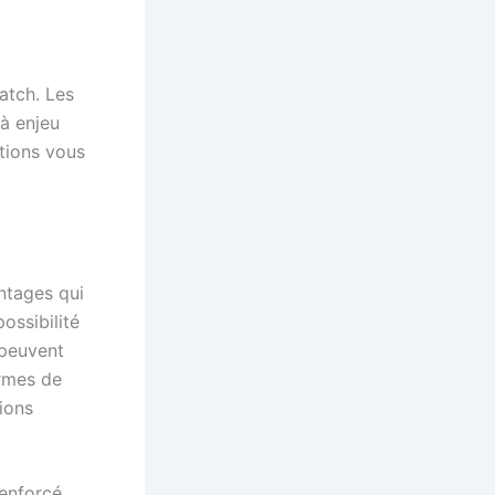
atch. Les
 à enjeu
tions vous
ntages qui
ossibilité
 peuvent
ormes de
tions
renforcé