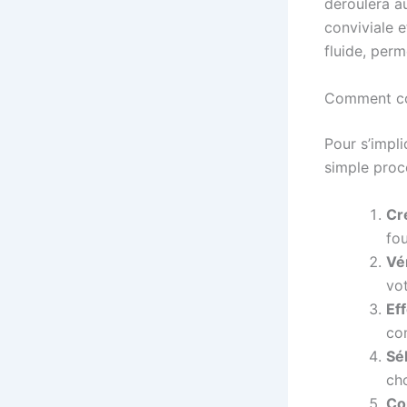
déroulera au
conviviale 
fluide, perm
Comment co
Pour s’impl
simple proc
Cr
fou
Vér
vo
Ef
co
Sé
cho
Co