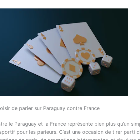
oisir de parier sur Paraguay contre France
tre le Paraguay et la France représente bien plus qu’un sim
ortif pour les parieurs. C’est une occasion de tirer parti d