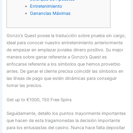
Entretenimiento
Ganancias Máximas
Gonzo’s Quest posee la traducción sobre prueba sin cargo,
ideal para conocer nuestro entretenimiento anteriormente
de empezar en emplazar joviales dinero positivo. Su mejor
manera sobre ganar referente a Gonzo’s Quest es
enfocarse referente a los símbolos que hemos proverbio
antes.
De ganar el cliente precisa coincidir las símbolos en
las líneas de pago que estén dinámicas para conseguir
tomar las precios.
Get up to €1000, 150 Free Spins
Seguidamente, detallo los puntos mayormente importantes
que hacen de esta tragamonedas la decisión importante
para los entusiastas del casino. Nunca hace falta depositar