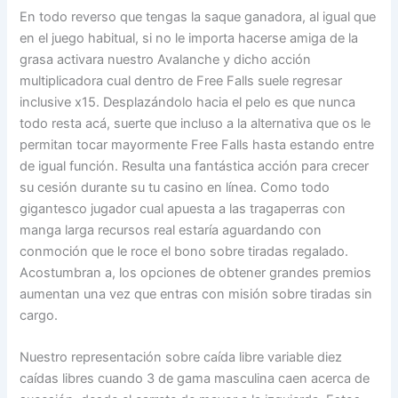
En todo reverso que tengas la saque ganadora, al igual que
en el juego habitual, si no le importa hacerse amiga de la
grasa activara nuestro Avalanche y dicho acción
multiplicadora cual dentro de Free Falls suele regresar
inclusive x15. Desplazándolo hacia el pelo es que nunca
todo resta acá, suerte que incluso a la alternativa que os le
permitan tocar mayormente Free Falls hasta estando entre
de igual función. Resulta una fantástica acción para crecer
su cesión durante su tu casino en línea. Como todo
gigantesco jugador cual apuesta a las tragaperras con
manga larga recursos real estaría aguardando con
conmoción que le roce el bono sobre tiradas regalado.
Acostumbran a, los opciones de obtener grandes premios
aumentan una vez que entras con misión sobre tiradas sin
cargo.
Nuestro representación sobre caída libre variable diez
caídas libres cuando 3 de gama masculina caen acerca de