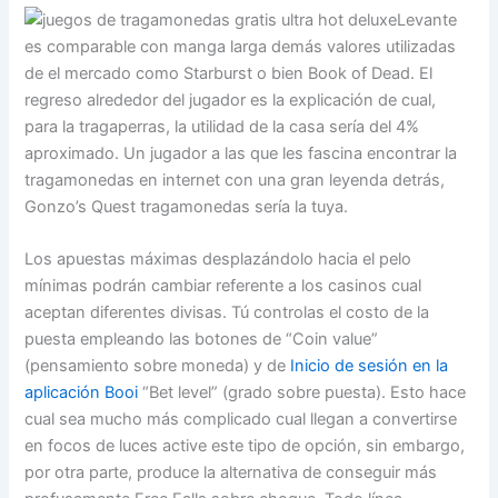
Levante
es comparable con manga larga demás valores utilizadas
de el mercado como Starburst o bien Book of Dead. El
regreso alrededor del jugador es la explicación de cual,
para la tragaperras, la utilidad de la casa serí­a del 4%
aproximado. Un jugador a las que les fascina encontrar la
tragamonedas en internet con una gran leyenda detrás,
Gonzo’s Quest tragamonedas serí­a la tuya.
Los apuestas máximas desplazándolo hacia el pelo
mínimas podrán cambiar referente a los casinos cual
aceptan diferentes divisas. Tú controlas el costo de la
puesta empleando las botones de “Coin value”
(pensamiento sobre moneda) y de
Inicio de sesión en la
aplicación Booi
“Bet level” (grado sobre puesta). Esto hace
cual sea mucho más complicado cual llegan a convertirse
en focos de luces active este tipo de opción, sin embargo,
por otra parte, produce la alternativa de conseguir más