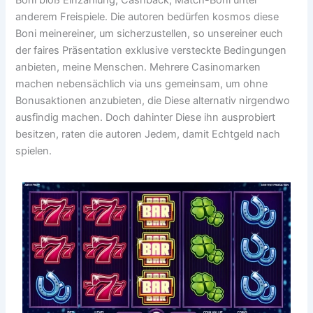
anderem Freispiele. Die autoren bedürfen kosmos diese
Boni meinereiner, um sicherzustellen, so unsereiner euch
der faires Präsentation exklusive versteckte Bedingungen
anbieten, meine Menschen. Mehrere Casinomarken
machen nebensächlich via uns gemeinsam, um ohne
Bonusaktionen anzubieten, die Diese alternativ nirgendwo
ausfindig machen. Doch dahinter Diese ihn ausprobiert
besitzen, raten die autoren Jedem, damit Echtgeld nach
spielen.