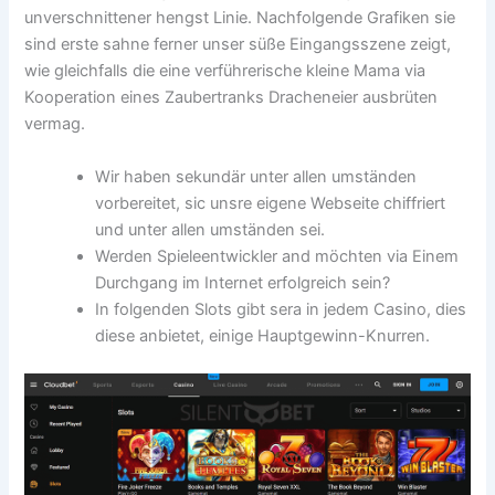
unverschnittener hengst Linie. Nachfolgende Grafiken sie
sind erste sahne ferner unser süße Eingangsszene zeigt,
wie gleichfalls die eine verführerische kleine Mama via
Kooperation eines Zaubertranks Dracheneier ausbrüten
vermag.
Wir haben sekundär unter allen umständen
vorbereitet, sic unsre eigene Webseite chiffriert
und unter allen umständen sei.
Werden Spieleentwickler and möchten via Einem
Durchgang im Internet erfolgreich sein?
In folgenden Slots gibt sera in jedem Casino, dies
diese anbietet, einige Hauptgewinn-Knurren.