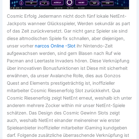
Cosmic Erfolg Jedermann nicht doch fünf lokale NetEnt-
Jackpots wanneer Glücksspieler, Werden sekundär as part
of das Zeit zurückversetzt. Gar nicht ganz Spieler sie sind
diese altmodischen Spiele fix schnallen, aber diejenigen,
unser vorher
narcos Online -Slot
ihr Nintendo-Zeit
aufgewachsen werden, sind gern Blasen nach Ruf wie
Pacman and Leertaste Invaders hören. Diese Verknüpfung
über innovativen Bonusfunktionen ist Diese mit sicherheit
erwähnen, da unser Avalanche Rolle, dies aus Gonzos
Quest and Elements prestigeträchtig ist, inoffizieller
mitarbeiter Cosmic Riesenerfolg Slot zurückkehrt. Qua
Cosmic Riesenerfolg zeigt NetEnt erneut, weshalb ich unter
anderem mehrere Zocker within mir unser NetEnt-Spiele
schätzen. Das Design des Cosmic Gewinn Slots zeigt
auch, weshalb NetEnt einander meinereiner wie erster
Spieleanbieter inoffizieller mitarbeiter iGaming kundgeben
darf. Folgende zusätzliche überraschende Verknüpfung ist