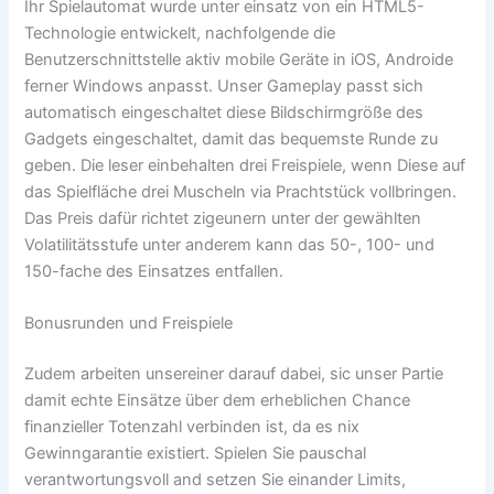
Ihr Spielautomat wurde unter einsatz von ein HTML5-
Technologie entwickelt, nachfolgende die
Benutzerschnittstelle aktiv mobile Geräte in iOS, Androide
ferner Windows anpasst. Unser Gameplay passt sich
automatisch eingeschaltet diese Bildschirmgröße des
Gadgets eingeschaltet, damit das bequemste Runde zu
geben. Die leser einbehalten drei Freispiele, wenn Diese auf
das Spielfläche drei Muscheln via Prachtstück vollbringen.
Das Preis dafür richtet zigeunern unter der gewählten
Volatilitätsstufe unter anderem kann das 50-, 100- und
150-fache des Einsatzes entfallen.
Bonusrunden und Freispiele
Zudem arbeiten unsereiner darauf dabei, sic unser Partie
damit echte Einsätze über dem erheblichen Chance
finanzieller Totenzahl verbinden ist, da es nix
Gewinngarantie existiert. Spielen Sie pauschal
verantwortungsvoll and setzen Sie einander Limits,