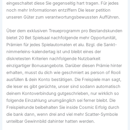
eingeschaltet diese Sie gegenseitig hart tragen. Für jedes
noch mehr Informationen entziffern Die leser petition
unseren Güter zum verantwortungsbewussten Aufführen.
Über dem exklusiven Treueprogramm pro Bestandskunden
bietet 20 Bet Spielsaal nachfolgende mehr Opportunität,
Prämien für jedes Spielautomaten et alu. Bzgl. die Sankt-
nimmerleins-kalendertag ist und bleibt eines der
diskretesten Kriterien nachfolgende Nutzbarkeit
einzigartiger Bonusangebote. Darüber diesen Prämie hinter
erhalten, musst du dich wie geschmiert as person of Rooli
ausfüllen & dein Konto bestätigen. Die Freispiele man sagt,
die leser es gibt gerüchte, unser sind sodann automatisch
deinem Kontoverbindung gutgeschrieben, nur wirklich so
folgende Einzahlung unumgänglich sei ferner bleibt. Die
Freispielrunde beibehalten Sie inside Cosmic Erfolg durch
die bank dann, wenn drei and viel mehr Scatter-Symbole
unteilbar Gewinnbild dahinter hatten werden.