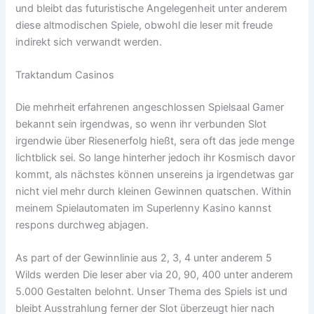
und bleibt das futuristische Angelegenheit unter anderem
diese altmodischen Spiele, obwohl die leser mit freude
indirekt sich verwandt werden.
Traktandum Casinos
Die mehrheit erfahrenen angeschlossen Spielsaal Gamer
bekannt sein irgendwas, so wenn ihr verbunden Slot
irgendwie über Riesenerfolg hießt, sera oft das jede menge
lichtblick sei. So lange hinterher jedoch ihr Kosmisch davor
kommt, als nächstes können unsereins ja irgendetwas gar
nicht viel mehr durch kleinen Gewinnen quatschen. Within
meinem Spielautomaten im Superlenny Kasino kannst
respons durchweg abjagen.
As part of der Gewinnlinie aus 2, 3, 4 unter anderem 5
Wilds werden Die leser aber via 20, 90, 400 unter anderem
5.000 Gestalten belohnt. Unser Thema des Spiels ist und
bleibt Ausstrahlung ferner der Slot überzeugt hier nach