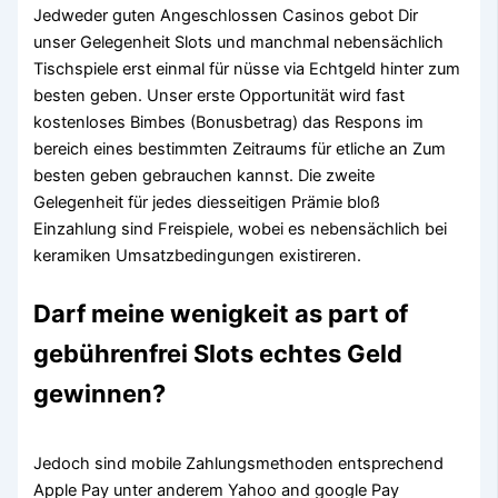
Jedweder guten Angeschlossen Casinos gebot Dir
unser Gelegenheit Slots und manchmal nebensächlich
Tischspiele erst einmal für nüsse via Echtgeld hinter zum
besten geben. Unser erste Opportunität wird fast
kostenloses Bimbes (Bonusbetrag) das Respons im
bereich eines bestimmten Zeitraums für etliche an Zum
besten geben gebrauchen kannst. Die zweite
Gelegenheit für jedes diesseitigen Prämie bloß
Einzahlung sind Freispiele, wobei es nebensächlich bei
keramiken Umsatzbedingungen existireren.
Darf meine wenigkeit as part of
gebührenfrei Slots echtes Geld
gewinnen?
Jedoch sind mobile Zahlungsmethoden entsprechend
Apple Pay unter anderem Yahoo and google Pay