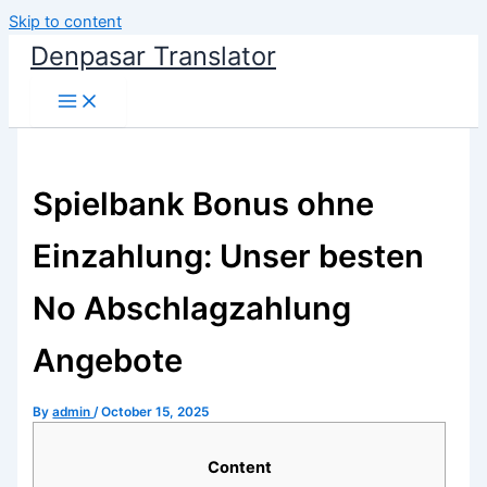
Skip to content
Denpasar Translator
Spielbank Bonus ohne
Einzahlung: Unser besten
No Abschlagzahlung
Angebote
By
admin
/
October 15, 2025
Content