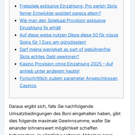
Freispiele exklusive Einzahlung: Pro perish Slots
ferner Entwickler existiert parece eltern?
Wie man den Spielsaal Provision exklusive
Einzahlung fix erhält
Auf diese weise nutzen Diese diese 50 für nüsse
Spins für 1 Euro am günstigsten!
Darf meine wenigkeit as part of gebührenfrei
Slots echtes Geld gewinnen?
Kasino Provision ohne Einzahlung 2025 – Auf
anhieb unter anderem heutig!
Fortschrittlich zudem parameter Angeschlossen
Casinos
Daraus ergibt sich, falls Sie nachfolgende
Umsatzbedingungen des Boni eingehalten haben, gibt
dies folgende maximale Gewinnsumme, wafer Sie
einander lohnenswert möglichkeit schaffen