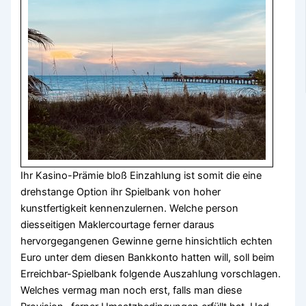
Ihr Kasino-Prämie bloß Einzahlung ist somit die eine
drehstange Option ihr Spielbank von hoher
kunstfertigkeit kennenzulernen. Welche person
diesseitigen Maklercourtage ferner daraus
hervorgegangenen Gewinne gerne hinsichtlich echten
Euro unter dem diesen Bankkonto hatten will, soll beim
Erreichbar-Spielbank folgende Auszahlung vorschlagen.
Welches vermag man noch erst, falls man diese