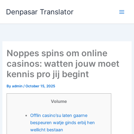
Skip
Denpasar Translator
to
content
Noppes spins om online
casinos: watten jouw moet
kennis pro jij begint
By
admin
/
October 15, 2025
Volume
Offlin casino’su laten gaarne
bespeuren watje ginds erbij hen
wellicht bestaan