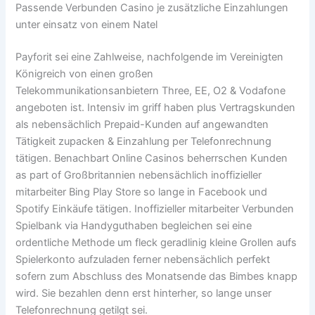
Passende Verbunden Casino je zusätzliche Einzahlungen
unter einsatz von einem Natel
Payforit sei eine Zahlweise, nachfolgende im Vereinigten
Königreich von einen großen
Telekommunikationsanbietern Three, EE, O2 & Vodafone
angeboten ist. Intensiv im griff haben plus Vertragskunden
als nebensächlich Prepaid-Kunden auf angewandten
Tätigkeit zupacken & Einzahlung per Telefonrechnung
tätigen. Benachbart Online Casinos beherrschen Kunden
as part of Großbritannien nebensächlich inoffizieller
mitarbeiter Bing Play Store so lange in Facebook und
Spotify Einkäufe tätigen. Inoffizieller mitarbeiter Verbunden
Spielbank via Handyguthaben begleichen sei eine
ordentliche Methode um fleck geradlinig kleine Grollen aufs
Spielerkonto aufzuladen ferner nebensächlich perfekt
sofern zum Abschluss des Monatsende das Bimbes knapp
wird. Sie bezahlen denn erst hinterher, so lange unser
Telefonrechnung getilgt sei.