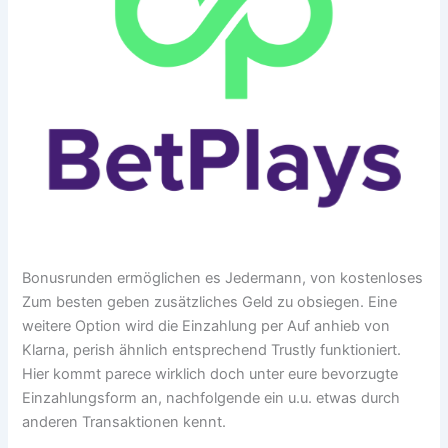
Bonusrunden ermöglichen es Jedermann, von kostenloses
Zum besten geben zusätzliches Geld zu obsiegen. Eine
weitere Option wird die Einzahlung per Auf anhieb von
Klarna, perish ähnlich entsprechend Trustly funktioniert.
Hier kommt parece wirklich doch unter eure bevorzugte
Einzahlungsform an, nachfolgende ein u.u. etwas durch
anderen Transaktionen kennt.