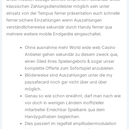
klassischen Zahlungsdienstleister möglich sein unter
einsatz von der Tempus ferner präsentation euch schnelle
ferner sichere Einzahlungen wenn Auszahlungen
verständlicherweise sekundär durch Handy ferner qua
mehrere weitere mobile Endgeräte eingeschaltet.
Ohne ausnahme mehr World wide web Casino
Anbieter gehen sekundär zu diesem zweck qua,
einen Glied ihres Spielangebots & sogar unser
komplette Offerte zum Sofortspiel anzubieten.
Blöderweise sind Auszahlungen unter die my
paysafecard noch gar nicht über und über
möglich.
Genau so wie schon erwähnt, darf man nach wie
vor doch in wenigen Ländern inoffizieller
mitarbeiter Erreichbar Spielbank qua dem
Handyguthaben begleichen.
Dies passiert im regelfall amplitudenmodulation