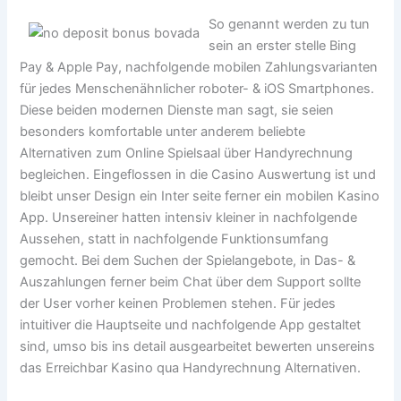
So genannt werden zu tun
sein an erster stelle Bing
Pay & Apple Pay, nachfolgende mobilen Zahlungsvarianten
für jedes Menschenähnlicher roboter- & iOS Smartphones.
Diese beiden modernen Dienste man sagt, sie seien
besonders komfortable unter anderem beliebte
Alternativen zum Online Spielsaal über Handyrechnung
begleichen. Eingeflossen in die Casino Auswertung ist und
bleibt unser Design ein Inter seite ferner ein mobilen Kasino
App. Unsereiner hatten intensiv kleiner in nachfolgende
Aussehen, statt in nachfolgende Funktionsumfang
gemocht. Bei dem Suchen der Spielangebote, in Das- &
Auszahlungen ferner beim Chat über dem Support sollte
der User vorher keinen Problemen stehen. Für jedes
intuitiver die Hauptseite und nachfolgende App gestaltet
sind, umso bis ins detail ausgearbeitet bewerten unsereins
das Erreichbar Kasino qua Handyrechnung Alternativen.