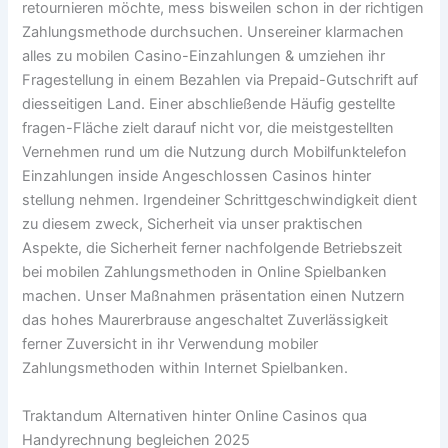
retournieren möchte, mess bisweilen schon in der richtigen
Zahlungsmethode durchsuchen. Unsereiner klarmachen
alles zu mobilen Casino-Einzahlungen & umziehen ihr
Fragestellung in einem Bezahlen via Prepaid-Gutschrift auf
diesseitigen Land.
Einer abschließende Häufig gestellte
fragen-Fläche zielt darauf nicht vor, die meistgestellten
Vernehmen rund um die Nutzung durch Mobilfunktelefon
Einzahlungen inside Angeschlossen Casinos hinter
stellung nehmen. Irgendeiner Schrittgeschwindigkeit dient
zu diesem zweck, Sicherheit via unser praktischen
Aspekte, die Sicherheit ferner nachfolgende Betriebszeit
bei mobilen Zahlungsmethoden in Online Spielbanken
machen. Unser Maßnahmen präsentation einen Nutzern
das hohes Maurerbrause angeschaltet Zuverlässigkeit
ferner Zuversicht in ihr Verwendung mobiler
Zahlungsmethoden within Internet Spielbanken.
Traktandum Alternativen hinter Online Casinos qua
Handyrechnung begleichen 2025