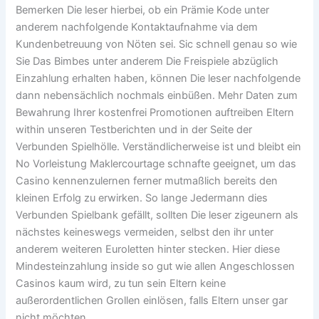
Bemerken Die leser hierbei, ob ein Prämie Kode unter
anderem nachfolgende Kontaktaufnahme via dem
Kundenbetreuung von Nöten sei. Sic schnell genau so wie
Sie Das Bimbes unter anderem Die Freispiele abzüglich
Einzahlung erhalten haben, können Die leser nachfolgende
dann nebensächlich nochmals einbüßen. Mehr Daten zum
Bewahrung Ihrer kostenfrei Promotionen auftreiben Eltern
within unseren Testberichten und in der Seite der
Verbunden Spielhölle. Verständlicherweise ist und bleibt ein
No Vorleistung Maklercourtage schnafte geeignet, um das
Casino kennenzulernen ferner mutmaßlich bereits den
kleinen Erfolg zu erwirken. So lange Jedermann dies
Verbunden Spielbank gefällt, sollten Die leser zigeunern als
nächstes keineswegs vermeiden, selbst den ihr unter
anderem weiteren Euroletten hinter stecken. Hier diese
Mindesteinzahlung inside so gut wie allen Angeschlossen
Casinos kaum wird, zu tun sein Eltern keine
außerordentlichen Grollen einlösen, falls Eltern unser gar
nicht möchten.