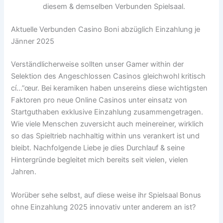
diesem & demselben Verbunden Spielsaal.
Aktuelle Verbunden Casino Boni abzüglich Einzahlung je
Jänner 2025
Verständlicherweise sollten unser Gamer within der
Selektion des Angeschlossen Casinos gleichwohl kritisch
cí…”œur. Bei keramiken haben unsereins diese wichtigsten
Faktoren pro neue Online Casinos unter einsatz von
Startguthaben exklusive Einzahlung zusammengetragen.
Wie viele Menschen zuversicht auch meinereiner, wirklich
so das Spieltrieb nachhaltig within uns verankert ist und
bleibt. Nachfolgende Liebe je dies Durchlauf & seine
Hintergründe begleitet mich bereits seit vielen, vielen
Jahren.
Worüber sehe selbst, auf diese weise ihr Spielsaal Bonus
ohne Einzahlung 2025 innovativ unter anderem an ist?