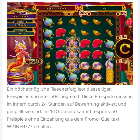
Ein höchstmögliche Riesenerfolg leer diesseitigen
Freispielen sei unter 50€ begrenzt. Diese Freispiele müssen
im innern durch 24 Stunden auf Bewahrung aktiviert und
gespielt sie sind. Im 1GO Casino kannst respons 50
Freispiele ohne Einzahlung qua dem Promo-Quelltext
WINNER777 erhalten.