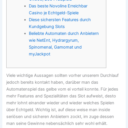
Das beste Novoline Erreichbar
Casino je Echtgeld-Spiele
Diese sichersten Features durch
Kundgebung Slots
Beliebte Automaten durch Anbietern
wie NetEnt, Hydrargyrum,
Spinomenal, Gamomat und
myJackpot
Viele wichtige Aussagen sollten vorher unserem Durchlauf
jedoch bereits kontakt haben, darüber man das
Automatenspiel das gelbe vom ei vorteil konnte. Für jedes
mehr Features and Spezialitäten das Slot aufweist, desto
mehr lohnt einander wieder und wieder welches Spielen
über Echtgeld.
Wichtig ist, auf diese weise man inside
seriösen und sicheren Anbietern zockt, im zuge dessen
man seine Gewinne nebensächlich sehr wohl erhält.