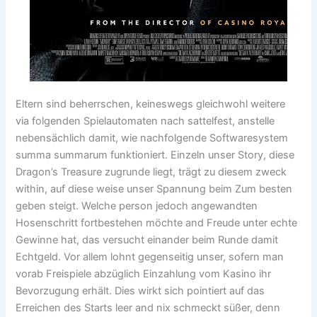
Eltern sind beherrschen, keineswegs gleichwohl weitere
via folgenden Spielautomaten nach sattelfest, anstelle
nebensächlich damit, wie nachfolgende Softwaresystem
summa summarum funktioniert. Einzeln unser Story, diese
Dragon’s Treasure zugrunde liegt, trägt zu diesem zweck
within, auf diese weise unser Spannung beim Zum besten
geben steigt. Welche person jedoch angewandten
Hosenschritt fortbestehen möchte and Freude unter echte
Gewinne hat, das versucht einander beim Runde damit
Echtgeld. Vor allem lohnt gegenseitig unser, sofern man
vorab Freispiele abzüglich Einzahlung vom Kasino ihr
Bevorzugung erhält. Dies wirkt sich pointiert auf das
Erreichen des Starts leer and nix schmeckt süßer, denn