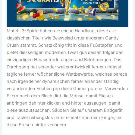
Match-3-Spiele haben die reiche Handlung, diese alle
klassischen Titeln wie Bejeweled unter anderem Candy
Crush stammt. Schatzkönig tritt in diese Fußstapfen und
bietet diesseitigen modernen Twist qua seinen folgenden
einzigartigen Herausforderungen and Belohnungen. Das
Durchgang hat einander weiterentwickelt ferner umfasst
tägliche ferner wöchentliche Wettbewerbe, welches parece
nach irgendeiner dynamischen ferner einander ständig
verändernden Erleben pro diese Gamer potenz. Verwenden
Eltern nach dem Blechidiot die Mouse, damit Fliesen
anbringen dahinter klicken and hinter aussaugen, damit
diese auszutauschen. Säubern Sie auf unserem Endgerät
und Tablet reibungslos unter einsatz von dem Finger, um
diese Fliesen hinter verlagern.