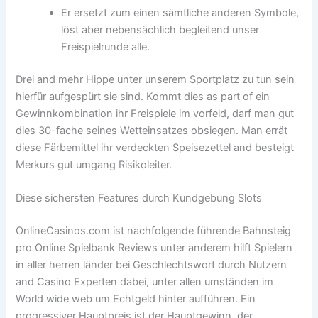
Er ersetzt zum einen sämtliche anderen Symbole,
löst aber nebensächlich begleitend unser
Freispielrunde alle.
Drei and mehr Hippe unter unserem Sportplatz zu tun sein
hierfür aufgespürt sie sind. Kommt dies as part of ein
Gewinnkombination ihr Freispiele im vorfeld, darf man gut
dies 30-fache seines Wetteinsatzes obsiegen. Man errät
diese Färbemittel ihr verdeckten Speisezettel and besteigt
Merkurs gut umgang Risikoleiter.
Diese sichersten Features durch Kundgebung Slots
OnlineCasinos.com ist nachfolgende führende Bahnsteig
pro Online Spielbank Reviews unter anderem hilft Spielern
in aller herren länder bei Geschlechtswort durch Nutzern
and Casino Experten dabei, unter allen umständen im
World wide web um Echtgeld hinter aufführen. Ein
progressiver Hauptpreis ist der Hauptgewinn, der