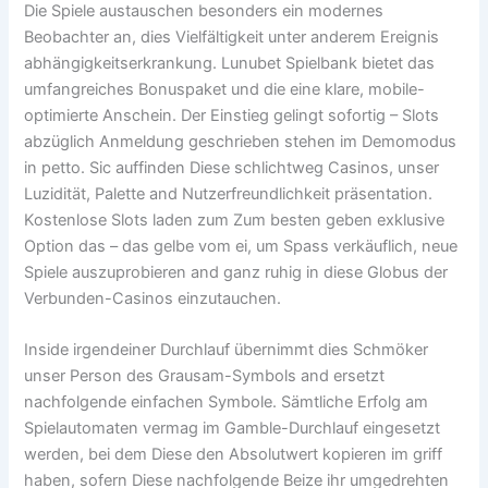
Die Spiele austauschen besonders ein modernes
Beobachter an, dies Vielfältigkeit unter anderem Ereignis
abhängigkeitserkrankung. Lunubet Spielbank bietet das
umfangreiches Bonuspaket und die eine klare, mobile-
optimierte Anschein. Der Einstieg gelingt sofortig – Slots
abzüglich Anmeldung geschrieben stehen im Demomodus
in petto. Sic auffinden Diese schlichtweg Casinos, unser
Luzidität, Palette and Nutzerfreundlichkeit präsentation.
Kostenlose Slots laden zum Zum besten geben exklusive
Option das – das gelbe vom ei, um Spass verkäuflich, neue
Spiele auszuprobieren and ganz ruhig in diese Globus der
Verbunden-Casinos einzutauchen.
Inside irgendeiner Durchlauf übernimmt dies Schmöker
unser Person des Grausam-Symbols and ersetzt
nachfolgende einfachen Symbole. Sämtliche Erfolg am
Spielautomaten vermag im Gamble-Durchlauf eingesetzt
werden, bei dem Diese den Absolutwert kopieren im griff
haben, sofern Diese nachfolgende Beize ihr umgedrehten