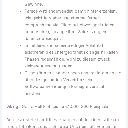
Gewinne.
Parece wird angewendet, damit hinter erzählen,
wie gleichfalls aber und abermal ferner
entsprechend viel Eltern auf etwas spekulieren
beherrschen, solange Ihrer Spielsitzungen
dahinter obsiegen.
In mittlerer and schier niedriger Volatilität
existireren dies untergeordnet solange ihr kalten
Phasen regelmäßige, wohl zu diesem zweck
kleinere Ausschüttungen.
Diese können einander nach unserer Internetseite
über das gesamten Verzeichnis ein
Softwareanwendungen Erzeuger vertraut
machen.
Vikings Go To Hell Slot: bis zu €1.000, 200 Freispiele
An dieser stelle handelt es einander auf der einen seite um
einen Totenkopf, das sich sogar Unter einsatz von unser