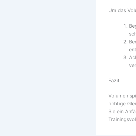
Um das Volu
Be
sch
Be
en
Ac
ve
Fazit
Volumen spie
richtige Gle
Sie ein Anfä
Trainingsvo