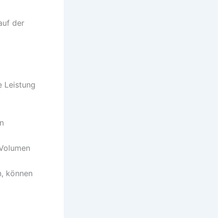
auf der
e Leistung
n
 Volumen
n, können