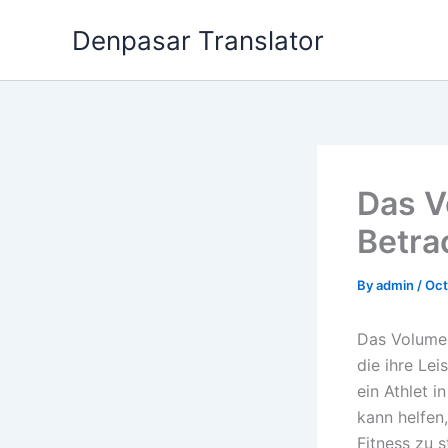
Skip
Denpasar Translator
to
content
Das V
Betra
By
admin
/
Oct
Das Volumen
die ihre Lei
ein Athlet 
kann helfen
Fitness zu s