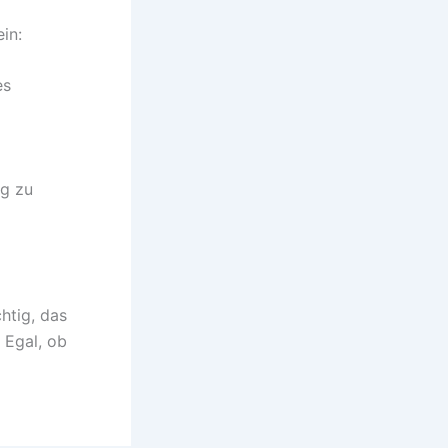
in:
es
ng zu
htig, das
 Egal, ob