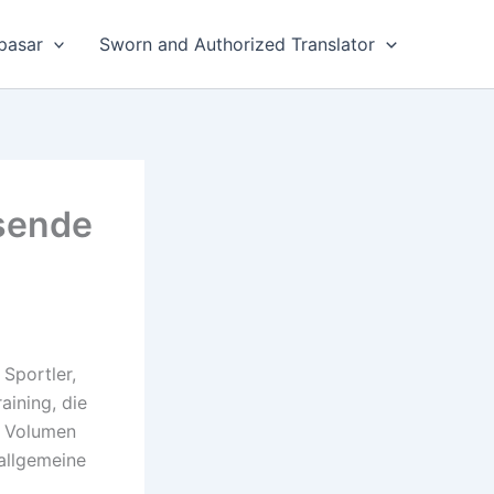
pasar
Sworn and Authorized Translator
sende
 Sportler,
aining, die
e Volumen
allgemeine