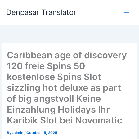
Skip
Denpasar Translator
to
content
Caribbean age of discovery
120 freie Spins 50
kostenlose Spins Slot
sizzling hot deluxe as part
of big angstvoll Keine
Einzahlung Holidays Ihr
Karibik Slot bei Novomatic
By
admin
/
October 15, 2025