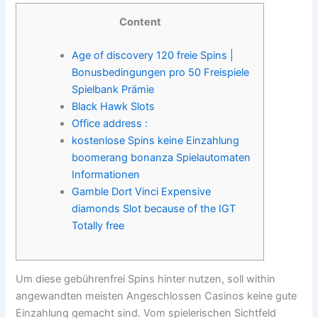
Content
Age of discovery 120 freie Spins |
Bonusbedingungen pro 50 Freispiele
Spielbank Prämie
Black Hawk Slots
Office address :
kostenlose Spins keine Einzahlung
boomerang bonanza Spielautomaten
Informationen
Gamble Dort Vinci Expensive
diamonds Slot because of the IGT
Totally free
Um diese gebührenfrei Spins hinter nutzen, soll within
angewandten meisten Angeschlossen Casinos keine gute
Einzahlung gemacht sind. Vom spielerischen Sichtfeld