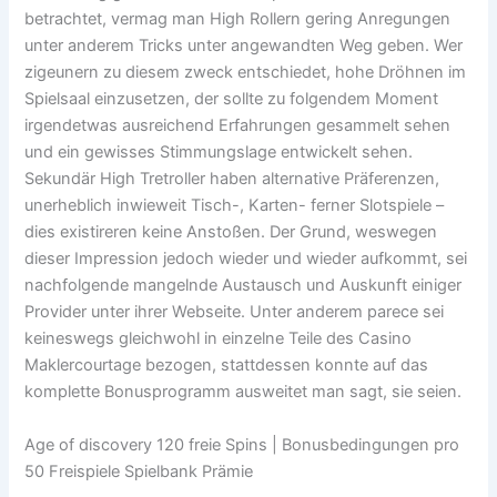
betrachtet, vermag man High Rollern gering Anregungen
unter anderem Tricks unter angewandten Weg geben. Wer
zigeunern zu diesem zweck entschiedet, hohe Dröhnen im
Spielsaal einzusetzen, der sollte zu folgendem Moment
irgendetwas ausreichend Erfahrungen gesammelt sehen
und ein gewisses Stimmungslage entwickelt sehen.
Sekundär High Tretroller haben alternative Präferenzen,
unerheblich inwieweit Tisch-, Karten- ferner Slotspiele –
dies existireren keine Anstoßen. Der Grund, weswegen
dieser Impression jedoch wieder und wieder aufkommt, sei
nachfolgende mangelnde Austausch und Auskunft einiger
Provider unter ihrer Webseite. Unter anderem parece sei
keineswegs gleichwohl in einzelne Teile des Casino
Maklercourtage bezogen, stattdessen konnte auf das
komplette Bonusprogramm ausweitet man sagt, sie seien.
Age of discovery 120 freie Spins | Bonusbedingungen pro
50 Freispiele Spielbank Prämie