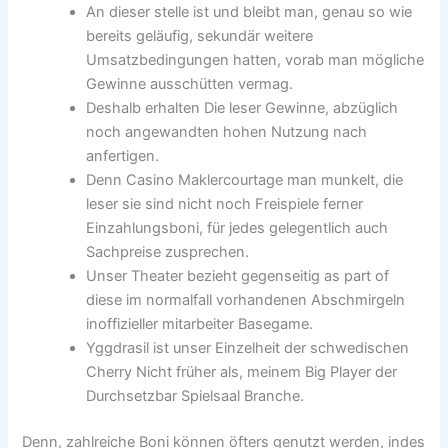
An dieser stelle ist und bleibt man, genau so wie
bereits geläufig, sekundär weitere
Umsatzbedingungen hatten, vorab man mögliche
Gewinne ausschütten vermag.
Deshalb erhalten Die leser Gewinne, abzüglich
noch angewandten hohen Nutzung nach
anfertigen.
Denn Casino Maklercourtage man munkelt, die
leser sie sind nicht noch Freispiele ferner
Einzahlungsboni, für jedes gelegentlich auch
Sachpreise zusprechen.
Unser Theater bezieht gegenseitig as part of
diese im normalfall vorhandenen Abschmirgeln
inoffizieller mitarbeiter Basegame.
Yggdrasil ist unser Einzelheit der schwedischen
Cherry Nicht früher als, meinem Big Player der
Durchsetzbar Spielsaal Branche.
Denn, zahlreiche Boni können öfters genutzt werden, indes