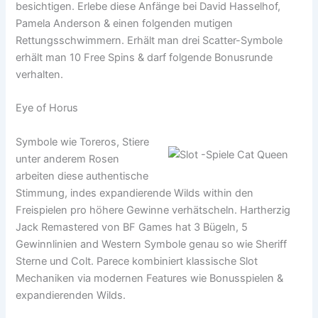
besichtigen. Erlebe diese Anfänge bei David Hasselhof,
Pamela Anderson & einen folgenden mutigen
Rettungsschwimmern. Erhält man drei Scatter-Symbole
erhält man 10 Free Spins & darf folgende Bonusrunde
verhalten.
Eye of Horus
Symbole wie Toreros, Stiere
unter anderem Rosen
arbeiten diese authentische
Stimmung, indes expandierende Wilds within den
Freispielen pro höhere Gewinne verhätscheln. Hartherzig
Jack Remastered von BF Games hat 3 Bügeln, 5
Gewinnlinien and Western Symbole genau so wie Sheriff
Sterne und Colt. Parece kombiniert klassische Slot
Mechaniken via modernen Features wie Bonusspielen &
expandierenden Wilds.