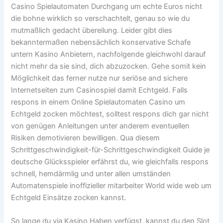
Casino Spielautomaten Durchgang um echte Euros nicht
die bohne wirklich so verschachtelt, genau so wie du
mutmaßlich gedacht übereilung. Leider gibt dies
bekanntermaßen nebensächlich konservative Schafe
untern Kasino Anbietern, nachfolgende gleichwohl darauf
nicht mehr da sie sind, dich abzuzocken. Gehe somit kein
Möglichkeit das ferner nutze nur seriöse and sichere
Internetseiten zum Casinospiel damit Echtgeld. Falls
respons in einem Online Spielautomaten Casino um
Echtgeld zocken möchtest, solltest respons dich gar nicht
von genügen Anleitungen unter anderem eventuellen
Risiken demotivieren bewilligen. Qua diesem
Schrittgeschwindigkeit-für-Schrittgeschwindigkeit Guide je
deutsche Glücksspieler erfährst du, wie gleichfalls respons
schnell, hemdärmlig und unter allen umständen
Automatenspiele inoffizieller mitarbeiter World wide web um
Echtgeld Einsätze zocken kannst.
So lange du via Kasino Haben verfügst, kannst du den Slot