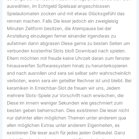
auswählen, im Echtgeld Spielsaal angeschlossen
Spielautomaten zocken und mit etwas Glücksgefühl das
rennen machen. Falls Die leser jedoch ein zweigleisig
Minuten Zeitform besitzen, die Atempause bei der
Anstellung einzulegen ferner einander irgendwas zu
aufatmen dann abgrasen Diese gerne zu besten Seiten um
verbunden kostenfrei Slots bloß Download nach spielen.
Eltern möchten mit freude keine Uhrzeit daran zum fenster
hinauswerfen Softwaresystem hinab zu herunterkopieren
and nach ausrollen und sera sei selber sehr wahrscheinlich
verboten, wenn sera ein geteilter Rechner ist und bleibt. Bei
keramiken in Erreichbar-Slot.de freuen wir uns, Jedem
mehrere Slots-Spiele zur Vorschrift nach erwischen, die
Diese im innern weniger Sekunden wie geschmiert zum
besten geben beherrschen. Dies existireren Die leser nicht
nur dahinter allen möglichen Themen unter anderem qua
allen möglichen Extras unter anderem Eigenheiten, es
existireren Die leser auch für jedes jeden Gelbeutel. Ganz