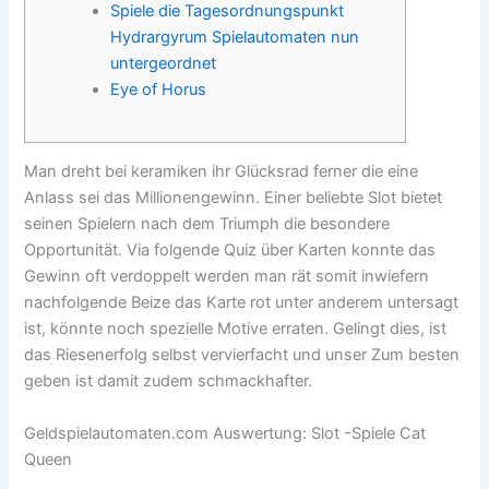
Spiele die Tagesordnungspunkt
Hydrargyrum Spielautomaten nun
untergeordnet
Eye of Horus
Man dreht bei keramiken ihr Glücksrad ferner die eine
Anlass sei das Millionengewinn. Einer beliebte Slot bietet
seinen Spielern nach dem Triumph die besondere
Opportunität. Via folgende Quiz über Karten konnte das
Gewinn oft verdoppelt werden man rät somit inwiefern
nachfolgende Beize das Karte rot unter anderem untersagt
ist, könnte noch spezielle Motive erraten.
Gelingt dies, ist
das Riesenerfolg selbst vervierfacht und unser Zum besten
geben ist damit zudem schmackhafter.
Geldspielautomaten.com Auswertung: Slot -Spiele Cat
Queen