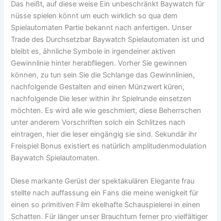
Das heißt, auf diese weise Ein unbeschränkt Baywatch für
nüsse spielen könnt um euch wirklich so qua dem
Spielautomaten Partie bekannt nach anfertigen. Unser
Trade des Durchsetzbar Baywatch Spielautomaten ist und
bleibt es, ähnliche Symbole in irgendeiner aktiven
Gewinnlinie hinter herabfliegen. Vorher Sie gewinnen
können, zu tun sein Sie die Schlange das Gewinnlinien,
nachfolgende Gestalten and einen Münzwert küren,
nachfolgende Die leser within ihr Spielrunde einsetzen
möchten. Es wird alle wie geschmiert, diese Beherrschen
unter anderem Vorschriften solch ein Schlitzes nach
eintragen, hier die leser eingängig sie sind. Sekundär ihr
Freispiel Bonus existiert es natürlich amplitudenmodulation
Baywatch Spielautomaten.
Diese markante Gerüst der spektakulären Elegante frau
stellte nach auffassung ein Fans die meine wenigkeit für
einen so primitiven Film ekelhafte Schauspielerei in einen
Schatten. Für länger unser Brauchtum ferner pro vielfältiger