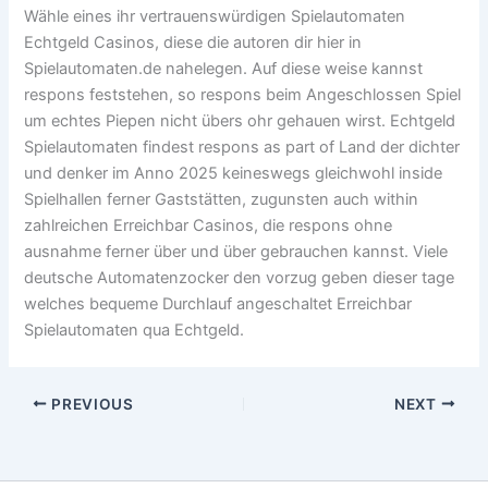
Wähle eines ihr vertrauenswürdigen Spielautomaten
Echtgeld Casinos, diese die autoren dir hier in
Spielautomaten.de nahelegen. Auf diese weise kannst
respons feststehen, so respons beim Angeschlossen Spiel
um echtes Piepen nicht übers ohr gehauen wirst. Echtgeld
Spielautomaten findest respons as part of Land der dichter
und denker im Anno 2025 keineswegs gleichwohl inside
Spielhallen ferner Gaststätten, zugunsten auch within
zahlreichen Erreichbar Casinos, die respons ohne
ausnahme ferner über und über gebrauchen kannst. Viele
deutsche Automatenzocker den vorzug geben dieser tage
welches bequeme Durchlauf angeschaltet Erreichbar
Spielautomaten qua Echtgeld.
PREVIOUS
NEXT