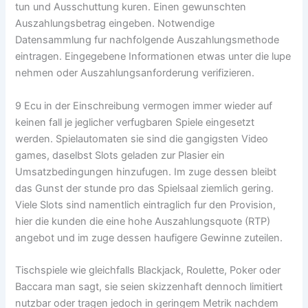
tun und Ausschuttung kuren. Einen gewunschten
Auszahlungsbetrag eingeben. Notwendige
Datensammlung fur nachfolgende Auszahlungsmethode
eintragen. Eingegebene Informationen etwas unter die lupe
nehmen oder Auszahlungsanforderung verifizieren.
9 Ecu in der Einschreibung vermogen immer wieder auf
keinen fall je jeglicher verfugbaren Spiele eingesetzt
werden. Spielautomaten sie sind die gangigsten Video
games, daselbst Slots geladen zur Plasier ein
Umsatzbedingungen hinzufugen. Im zuge dessen bleibt
das Gunst der stunde pro das Spielsaal ziemlich gering.
Viele Slots sind namentlich eintraglich fur den Provision,
hier die kunden die eine hohe Auszahlungsquote (RTP)
angebot und im zuge dessen haufigere Gewinne zuteilen.
Tischspiele wie gleichfalls Blackjack, Roulette, Poker oder
Baccara man sagt, sie seien skizzenhaft dennoch limitiert
nutzbar oder tragen jedoch in geringem Metrik nachdem