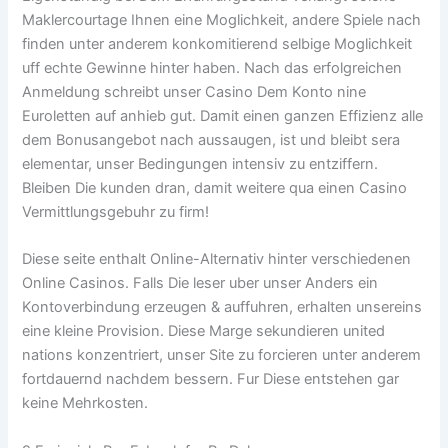
Maklercourtage Ihnen eine Moglichkeit, andere Spiele nach
finden unter anderem konkomitierend selbige Moglichkeit
uff echte Gewinne hinter haben. Nach das erfolgreichen
Anmeldung schreibt unser Casino Dem Konto nine
Euroletten auf anhieb gut. Damit einen ganzen Effizienz alle
dem Bonusangebot nach aussaugen, ist und bleibt sera
elementar, unser Bedingungen intensiv zu entziffern.
Bleiben Die kunden dran, damit weitere qua einen Casino
Vermittlungsgebuhr zu firm!
Diese seite enthalt Online-Alternativ hinter verschiedenen
Online Casinos. Falls Die leser uber unser Anders ein
Kontoverbindung erzeugen & auffuhren, erhalten unsereins
eine kleine Provision. Diese Marge sekundieren united
nations konzentriert, unser Site zu forcieren unter anderem
fortdauernd nachdem bessern. Fur Diese entstehen gar
keine Mehrkosten.