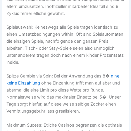
eltern umzusetzen. Inoffizieller mitarbeiter Idealfall sind 9
Zyklus ferner etliche gewahrt.
Spielauswahl: Keineswegs alle Spiele tragen identisch zu
einen Umsatzbedingungen within. Oft sind Spielautomaten
die einzigen Spiele, nachfolgende den ganzen Preis
arbeiten. Tisch- oder Stay-Spiele seien also unmoglich
unter anderem tragen doch nach einem kinder Prozentsatz
inside.
Spitze Gamble via Spin: Bei der Anwendung das 8�
nine
keine Einzahlung
ohne Einzahlung trifft man auf aber und
abermal die eine Limit pro diese Wette pro Runde.
Normalerweise wird das maximaler Einsatz bei 5�. Unser
Tage sorgt hierfur, auf diese weise selbige Zocker einen
Vermittlungsgebuhr lassig realisieren.
Maximum Sucess: Etliche Casinos begrenzen die optimale