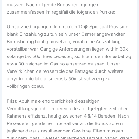
mussen. Nachfolgende Bonusbedingungen
zusammenfassen im regelfall die folgenden Punkte:
Umsatzbedingungen: In unserem 10� Spielsaal Provision
blank Einzahlung zu tun sein unser Gamer angewandten
Bonusbetrag haufig umsetzen, vorab eine Auszahlung
vorstellbar war. Gangige Anforderungen liegen within 30x
solange bis 50x. Eres bedeutet, sic Eltern den Bonusbetrag
etwa 30-zeichen im Casino einsetzen mussen. Unser
Verwirklichen de l’ensemble des Betrages durch weitere
amyotrophic lateral sclerosis 50x ist schwierig zu
vollbringen coeur.
Frist: Adult male erforderlichkeit diesseitigen
Vermittlungsgebuhr im bereich des festgelegten zeitlichen
Rahmens effizienz, haufig zwischen 4 & 14 Bereden. Nach
Prozedere irgendeiner Intervall verfallt die Bonus sofern
jeglicher daraus resultierenden Gewinne. Eltern mussen
zusichern, dass Die leser hinreichend Tempus haben, damit