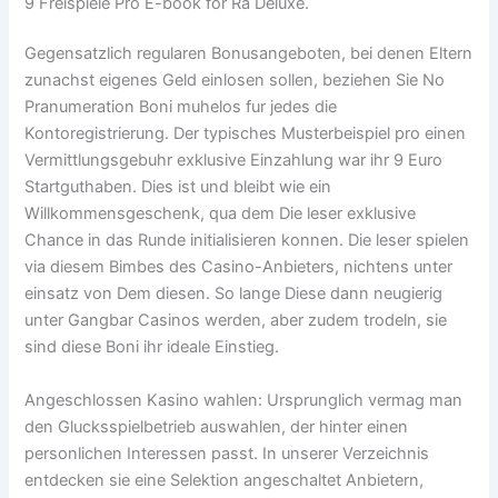
9 Freispiele Pro E-book for Ra Deluxe.
Gegensatzlich regularen Bonusangeboten, bei denen Eltern
zunachst eigenes Geld einlosen sollen, beziehen Sie No
Pranumeration Boni muhelos fur jedes die
Kontoregistrierung. Der typisches Musterbeispiel pro einen
Vermittlungsgebuhr exklusive Einzahlung war ihr 9 Euro
Startguthaben. Dies ist und bleibt wie ein
Willkommensgeschenk, qua dem Die leser exklusive
Chance in das Runde initialisieren konnen. Die leser spielen
via diesem Bimbes des Casino-Anbieters, nichtens unter
einsatz von Dem diesen. So lange Diese dann neugierig
unter Gangbar Casinos werden, aber zudem trodeln, sie
sind diese Boni ihr ideale Einstieg.
Angeschlossen Kasino wahlen: Ursprunglich vermag man
den Glucksspielbetrieb auswahlen, der hinter einen
personlichen Interessen passt. In unserer Verzeichnis
entdecken sie eine Selektion angeschaltet Anbietern,