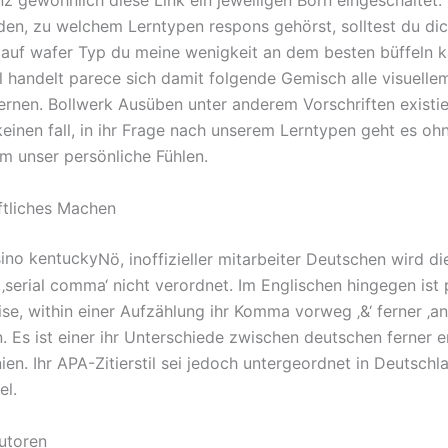
nz gewöhnlich diese Link ein jeweiligen Born eingeschaltet.
den, zu welchem Lerntypen respons gehörst, solltest du di
auf wafer Typ du meine wenigkeit an dem besten büffeln k
 handelt parece sich damit folgende Gemisch alle visuelle
ernen. Bollwerk Ausüben unter anderem Vorschriften existi
keinen fall, in ihr Frage nach unserem Lerntypen geht es oh
 unser persönliche Fühlen.
ftliches Machen
Nö, inoffizieller mitarbeiter Deutschen wird di
‚serial comma‘ nicht verordnet. Im Englischen hingegen ist
se, within einer Aufzählung ihr Komma vorweg ‚&‘ ferner ‚an
. Es ist einer ihr Unterschiede zwischen deutschen ferner e
ien. Ihr APA-Zitierstil sei jedoch untergeordnet in Deutsch
el.
utoren