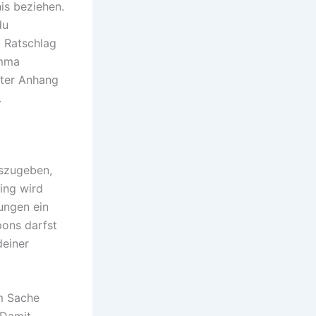
nis beziehen.
du
m Ratschlag
umma
iter Anhang
.
uszugeben,
ing wird
ungen ein
pons darfst
deiner
em Sache