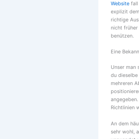
Website
fall
explizit de
richtige Aus
nicht früher
benützen.
Eine Bekan
Unser man sa
du dieselbe
mehreren Ab
positionier
angegeben. 
Richtlinien
An dem häu
sehr wohl, 