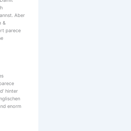
 Damit
ch
annst. Aber
m &
ert parece
ne
es
 parece
d‘ hinter
nglischen
land enorm