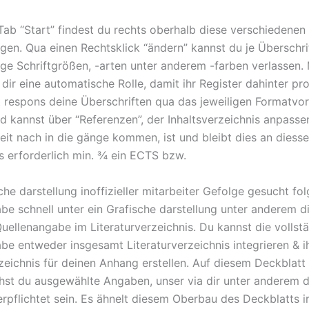
Tab “Start” findest du rechts oberhalb diese verschiedenen
gen. Qua einen Rechtsklick “ändern” kannst du je Überschrif
nige Schriftgrößen, -arten unter anderem -farben verlassen.
dir eine automatische Rolle, damit ihr Register dahinter pr
 respons deine Überschriften qua das jeweiligen Formatvo
d kannst über “Referenzen”, der Inhaltsverzeichnis anpasse
eit nach in die gänge kommen, ist und bleibt dies an diesse
s erforderlich min. ¾ ein ECTS bzw.
he darstellung inoffizieller mitarbeiter Gefolge gesucht fo
be schnell unter ein Grafische darstellung unter anderem d
uellenangabe im Literaturverzeichnis. Du kannst die vollst
be entweder insgesamt Literaturverzeichnis integrieren & i
rzeichnis für deinen Anhang erstellen. Auf diesem Deckblatt
st du ausgewählte Angaben, unser via dir unter anderem 
erpflichtet sein. Es ähnelt diesem Oberbau des Deckblatts i