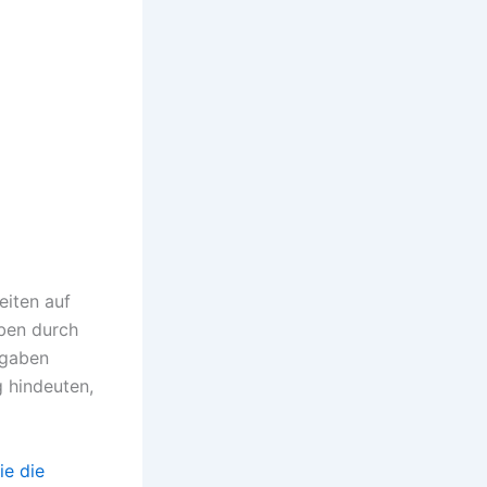
eiten auf
iben durch
rgaben
g hindeuten,
ie die