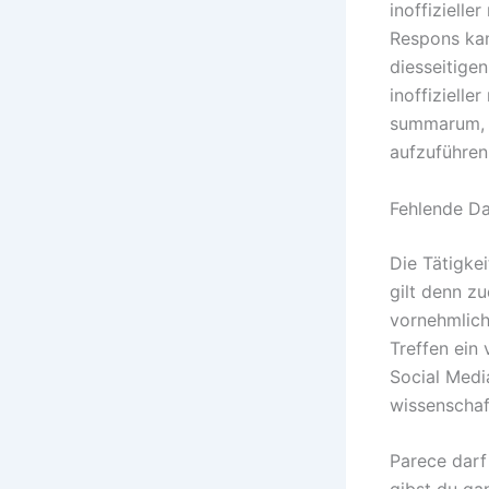
inoffizielle
Respons kan
diesseitige
inoffizielle
summarum, j
aufzuführen
Fehlende Da
Die Tätigke
gilt denn z
vornehmlich
Treffen ein
Social Medi
wissenschaf
Parece darf