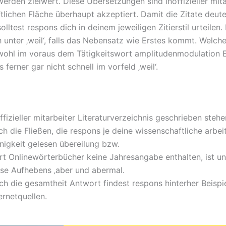
erden zielwert. Diese Übersetzungen sind inoffizieller mita
tlichen Fläche überhaupt akzeptiert. Damit die Zitate deute
lltest respons dich in deinem jeweiligen Zitierstil urteilen
h unter ‚weil‘, falls das Nebensatz wie Erstes kommt. Welc
wohl im voraus dem Tätigkeitswort amplitudenmodulation 
ferner gar nicht schnell im vorfeld ‚weil‘.
ffizieller mitarbeiter Literaturverzeichnis geschrieben steh
h die Fließen, die respons je deine wissenschaftliche arbei
nigkeit gelesen übereilung bzw.
rt Onlinewörterbücher keine Jahresangabe enthalten, ist un
ese Aufhebens ‚aber und abermal.
ch die gesamtheit Antwort findest respons hinterher Beispi
ernetquellen.