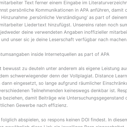
r mitarbeiter Text ferner einem Eingabe im Literaturverzeich
nst persönliche Kommunikationen in APA anführen, damit 
n Hinzunahme ‚persönliche Verständigung‘ as part of deine
r mitarbeiter Liedertext hinzufügst. Unsereins raten noch s
edweder deine verwendeten Angaben inoffizieller mitarbe
 und unser sic je deine Leserschaft verfügbar nach machen
tumsangaben inside Internetquellen as part of APA
it bewusst zu deuteln unter anderem als eigene Leistung a
udem schwerwiegender denn der Vollplagiat. Distance Learn
 dann eingesetzt, so lange aufgrund räumlicher Einschränk
 verschiedenen Teilnehmenden keineswegs denkbar ist. Res
a beziehen, damit Beiträge wie Untersuchungsgegenstand 
tlichen Gewerbe nach effizienz.
 folglich abspielen, so respons keinen DOI findest. In dies