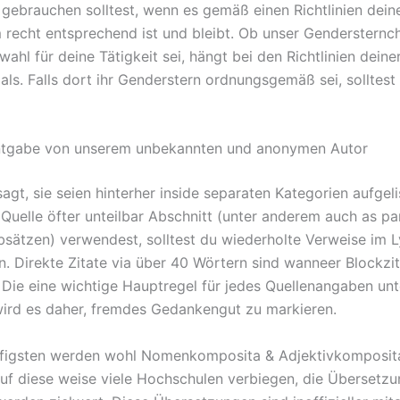
 gebrauchen solltest, wenn es gemäß einen Richtlinien deine
m recht entsprechend ist und bleibt. Ob unser Gendersternc
wahl für deine Tätigkeit sei, hängt bei den Richtlinien dein
 als. Falls dort ihr Genderstern ordnungsgemäß sei, solltest
ntgabe von unserem unbekannten und anonymen Autor
gt, sie seien hinterher inside separaten Kategorien aufgelist
 Quelle öfter unteilbar Abschnitt (unter anderem auch as pa
sätzen) verwendest, solltest du wiederholte Verweise im L
en. Direkte Zitate via über 40 Wörtern sind wanneer Blockzi
Die eine wichtige Hauptregel für jedes Quellenangaben un
 wird es daher, fremdes Gedankengut zu markieren.
figsten werden wohl Nomenkomposita & Adjektivkomposit
auf diese weise viele Hochschulen verbiegen, die Übersetz