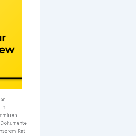
der
 in
inmitten
e Dokumente
 unserem Rat