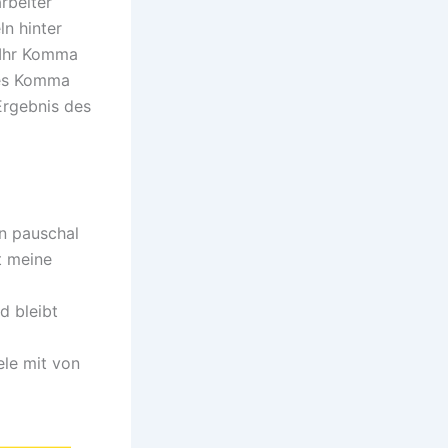
rbeiter
ln hinter
. Ihr Komma
hes Komma
Ergebnis des
en pauschal
t meine
d bleibt
ele mit von