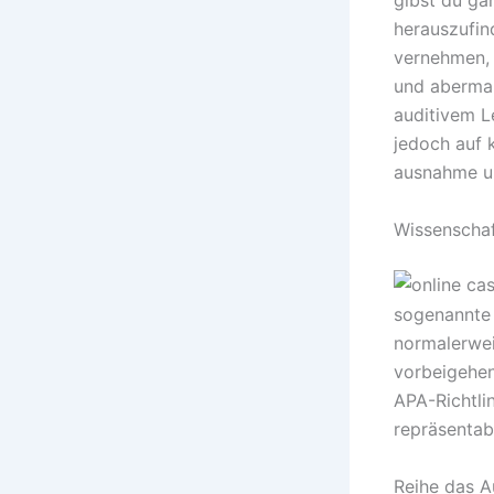
gibst du ga
herauszufin
vernehmen, 
und abermal
auditivem L
jedoch auf 
ausnahme um
Wissenscha
sogenannte 
normalerwei
vorbeigehen
APA-Richtlin
repräsentab
Reihe das A