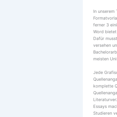
In unserem 
Formatvorla
ferner 3 ei
Word bietet 
Dafür musst
versehen un
Bachelorarb
meisten Uni
Jede Grafisc
Quellenanga
komplette Q
Quellenanga
Literaturve
Essays mach
Studieren v