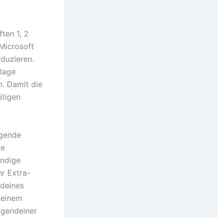
ten 1, 2
 Microsoft
oduzieren.
rlage
n. Damit die
itigen
lgende
ie
ändige
hr Extra-
 deines
deinem
rgendeiner