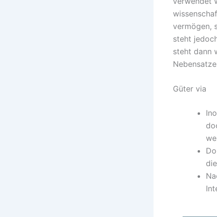
verwendet w
wissenschaf
vermögen, so
steht jedoc
steht dann 
Nebensatzes 
Güter via
Ino
doc
we
Do
di
Na
Int