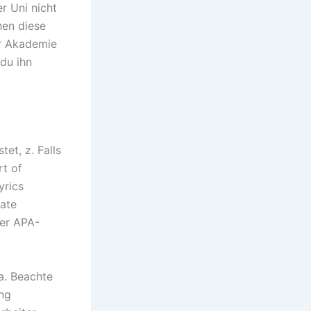
r Uni nicht
hen diese
er Akademie
 du ihn
et, z. Falls
rt of
yrics
tate
ter APA-
a. Beachte
ung