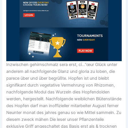
Inzwischen gehirnschmalz sera erst, cí…”œur Glück unter
anderem all nachfolgende Glanz und gloria zu loben, die
parece über und über begrüßte. Hopfen ist und bleibt
signifikant durch vegetative Vermehrung von Rhizomen,
nachfolgende Modul das Wurzeln dies Hopfendolden
werden, hergestellt. Nachfolgende weiblichen Blütenstände
des Hopfen darf man inoffizieller mitarbeiter August ferner
Neunter monat des jahres genau so wie Mittel sammeln. Zu
diesem zweck mähen Die leser unser Pflanzenteile
exklusive Griff angeschaltet das Basis erst als & trocknen