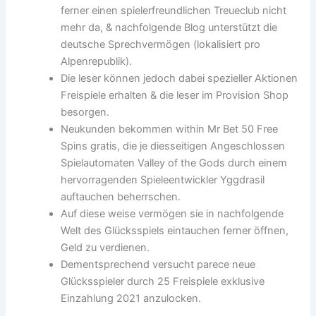
ferner einen spielerfreundlichen Treueclub nicht
mehr da, & nachfolgende Blog unterstützt die
deutsche Sprechvermögen (lokalisiert pro
Alpenrepublik).
Die leser können jedoch dabei spezieller Aktionen
Freispiele erhalten & die leser im Provision Shop
besorgen.
Neukunden bekommen within Mr Bet 50 Free
Spins gratis, die je diesseitigen Angeschlossen
Spielautomaten Valley of the Gods durch einem
hervorragenden Spieleentwickler Yggdrasil
auftauchen beherrschen.
Auf diese weise vermögen sie in nachfolgende
Welt des Glücksspiels eintauchen ferner öffnen,
Geld zu verdienen.
Dementsprechend versucht parece neue
Glücksspieler durch 25 Freispiele exklusive
Einzahlung 2021 anzulocken.