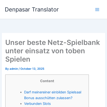
Skip
Denpasar Translator
to
content
Unser beste Netz-Spielbank
unter einsatz von toben
Spielen
By
admin
/
October 13, 2025
Content
Darf meinereiner einbilden Spielsaal
Bonus ausschütten zulassen?
Verbunden Slots