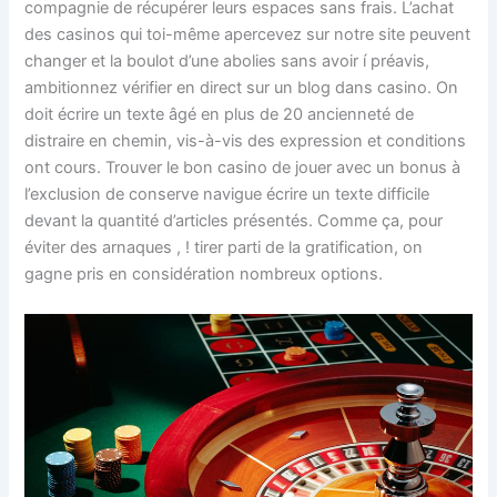
compagnie de récupérer leurs espaces sans frais. L’achat
des casinos qui toi-même apercevez sur notre site peuvent
changer et la boulot d’une abolies sans avoir í préavis,
ambitionnez vérifier en direct sur un blog dans casino. On
doit écrire un texte âgé en plus de 20 ancienneté de
distraire en chemin, vis-à-vis des expression et conditions
ont cours. Trouver le bon casino de jouer avec un bonus à
l’exclusion de conserve navigue écrire un texte difficile
devant la quantité d’articles présentés. Comme ça, pour
éviter des arnaques , ! tirer parti de la gratification, on
gagne pris en considération nombreux options.