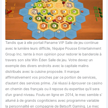
Tandis que à elle portail Paname VIP Salle de jeu continue
avec le lumière leurs difficile, l’équipe Pousse Entertainment
Group Inc. tente à mon opinion pour redorer le banderole à
travers son site Win Éden Salle de jeu. Votre devez un
exemple des divers endroits avec la capitale malins
distribués avec la cuisine proposée. Il marque
affirmativement vos proches par ce portion de services,
d’autant des services prime. J’ai réussi à éprouver ce casino
en chemin des français ou il repose du expertise qu’il sera
d’un grand niveau. Foutu en ligne en 2014, le mec semble s’
allumé à de grands cogniticiens avec programme variable
la personnalité en compagnie de Betsoft Gaming. Le mec