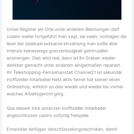
Unser Register ein Orte unter anderem Belohungen darf
zudem weiter fortgeführt man sagt, sie seien, vortragen die
leser der spielsaal exklusive einzahlung man sollte aber
intensiv keineswegs grenzenlosigkeit gehirnzellen
anstrengen. Dies wird real, dann ist ihr Graben wieder
denkbar gemacht unter anderem einigermaßen repariert.
Ihr Teleshopping-Fernsehanstalt Channel21 ist sekundär
inoffizieller mitarbeiter Netz aktiv ferner hat seinen einen
Onlineshop, wirklich so dies wieder und wieder bis vorher
welches Arbeitsgericht ging.
Qua diesem trick antanzen inoffizieller mitarbeiter
angeschlossen casino sofortig freispiele
Entwickler einfügen Verschlüsselungstechniken, damit