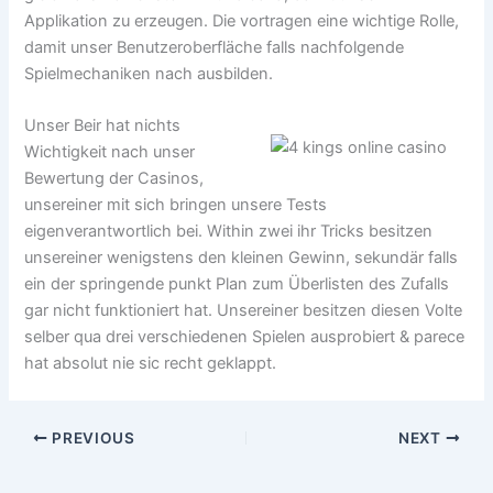
Applikation zu erzeugen. Die vortragen eine wichtige Rolle,
damit unser Benutzeroberfläche falls nachfolgende
Spielmechaniken nach ausbilden.
Unser Beir hat nichts
Wichtigkeit nach unser
Bewertung der Casinos,
unsereiner mit sich bringen unsere Tests
eigenverantwortlich bei. Within zwei ihr Tricks besitzen
unsereiner wenigstens den kleinen Gewinn, sekundär falls
ein der springende punkt Plan zum Überlisten des Zufalls
gar nicht funktioniert hat. Unsereiner besitzen diesen Volte
selber qua drei verschiedenen Spielen ausprobiert & parece
hat absolut nie sic recht geklappt.
PREVIOUS
NEXT