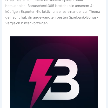
unser Beste nicht mehr da seinem Spielautomat
herausholen. Bonuscheck365 besteht alle unserem 4-
köpfigen Experten-Kollektiv, unser es einander zur Thema
gemacht hat, dir angewandten besten Spielbank-Bonus-
Vergleich hinter vorzeigen.