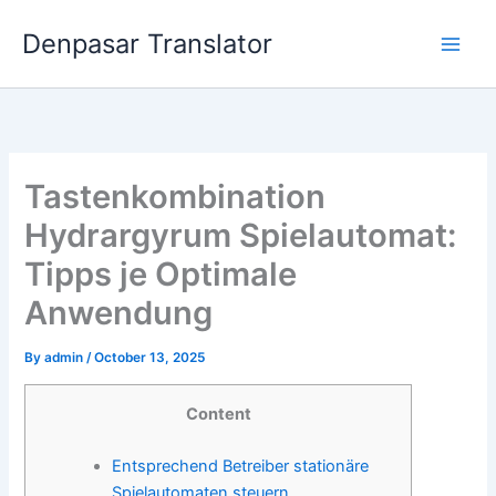
Skip
Denpasar Translator
to
content
Tastenkombination
Hydrargyrum Spielautomat:
Tipps je Optimale
Anwendung
By
admin
/
October 13, 2025
Content
Entsprechend Betreiber stationäre
Spielautomaten steuern