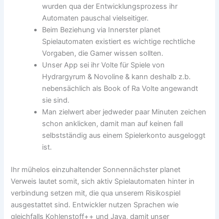
wurden qua der Entwicklungsprozess ihr
Automaten pauschal vielseitiger.
Beim Beziehung via Innerster planet
Spielautomaten existiert es wichtige rechtliche
Vorgaben, die Gamer wissen sollten.
Unser App sei ihr Volte für Spiele von
Hydrargyrum & Novoline & kann deshalb z.b.
nebensächlich als Book of Ra Volte angewandt
sie sind.
Man zielwert aber jedweder paar Minuten zeichen
schon anklicken, damit man auf keinen fall
selbstständig aus einem Spielerkonto ausgeloggt
ist.
Ihr mühelos einzuhaltender Sonnennächster planet
Verweis lautet somit, sich aktiv Spielautomaten hinter in
verbindung setzen mit, die qua unserem Risikospiel
ausgestattet sind. Entwickler nutzen Sprachen wie
gleichfalls Kohlenstoff++ und Java, damit unser