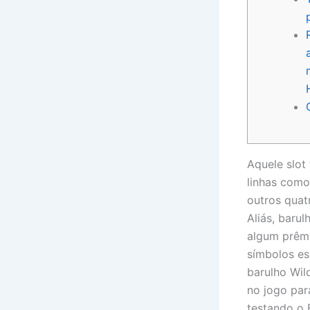
Aquele slot
linhas como
outros quat
Aliás, baru
algum prêmi
símbolos es
barulho Wil
no jogo par
testando o F