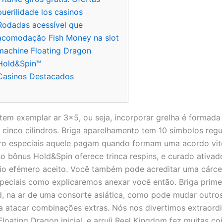
puerilidade los casinos
Rodadas acessível que
acomodação Fish Money na slot
machine Floating Dragon
Hold&Spin™
Casinos Destacados
 tem exemplar ar 3×5, ou seja, incorporar grelha é formada 
 cinco cilindros. Briga aparelhamento tem 10 símbolos reg
ro especiais aquele pagam quando formam uma acordo vito
lho bônus Hold&Spin oferece trinca respins, e curado ativad
o efémero aceito. Você também pode acreditar uma cárce
peciais como explicaremos anexar você então.
Briga prime
d, na ar de uma consorte asiática, como pode mudar outro
a atacar combinações extras. Nós nos divertimos extraord
loating Dragon inicial, e arruíi Reel Kingdom fez muitas co