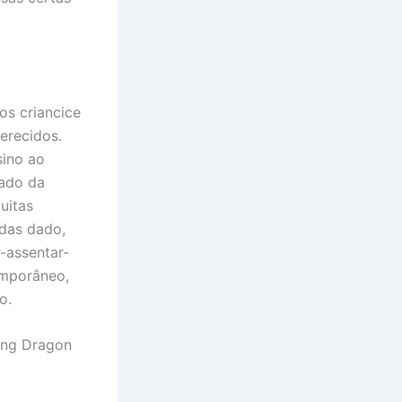
os criancice
erecidos.
sino ao
tado da
uitas
adas dado,
-assentar-
emporâneo,
o.
ing Dragon