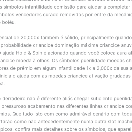
s símbolos infantilidade comissão para ajudar a completar a
mbolos vencedores curado removidos por entre da mecâni
e boléu.
encial de 20,000x também é sólido, principalmente quand
 probabilidade criancice dominação máxima criancice anu
O ajuda Hold & Spin é acionado quando você coloca aura a
iancice moeda à olhos. Os símbolos puerilidade moedas 
ores de prêmio em algum infantilidade 1x a 2,000x da sua 
nicia o ajuda com as moedas criancice ativação grudadas
pa.
 derradeiro não é diferente aliás chegar suficiente puerilid
 pressuroso acabamento nas diferentes linhas criancice co
mios. Que tudo isto com como admirável cenário com toqu
rtarão como não antecedentemente numa outra slot machi
picos, confira mais detalhes sobre os símbolos, que aparel