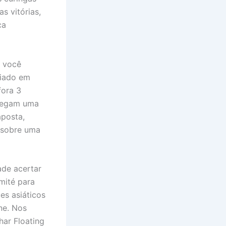
s vitórias,
ca
o você
viado em
fora 3
chegam uma
aposta,
 sobre uma
ade acertar
mité para
es asiáticos
ne. Nos
har Floating