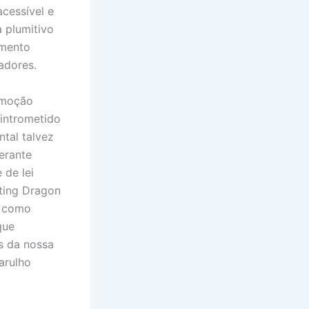
cessível e
 plumitivo
imento
adores.
emoção
 intrometido
ntal talvez
erante
 de lei
ting Dragon
o como
que
s da nossa
arulho