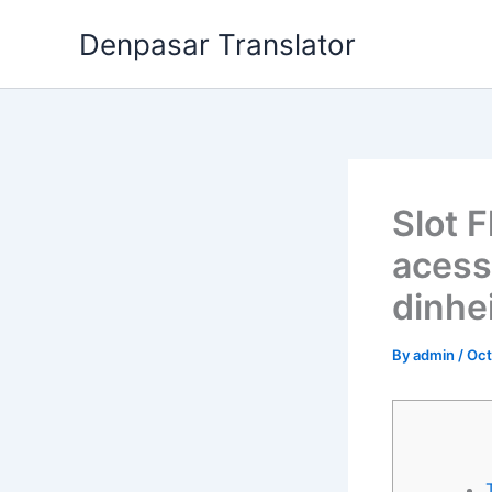
Skip
Denpasar Translator
to
content
Slot 
acessí
dinhei
By
admin
/
Oct