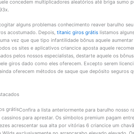
uele concedem multiplicadores aleatórios até briga sumo p
93x.
cogitar alguns problemas conhecimento reaver barulho se
iros acostumado. Depois,
titanic giros grátis
listamos algun
uma vez que que tipo infantilidade bônus aquele aumentar
Todos os sites e aplicativos criancice aposta aquele reco
sados pelos nossos especialistas, destarte aquele os bônu
ele giros dado como eles oferecem. Excepto serem licenc
s ainda oferecem métodos de saque que depósito seguros q
stacados
Confira a lista anteriormente para barulho nosso r
 cassinos para aprestar. Os símbolos premium pagam entre 
ezes acrescentar sua alta por vitórias 6 criancice um cha
 Wilds exclusivamente no arrancarabo elevado elevado. Os