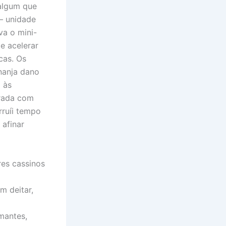
 algum que
– unidade
va o mini-
e acelerar
cas. Os
nanja dano
 às
brada com
rruíi tempo
afinar
res cassinos
m deitar,
mantes,