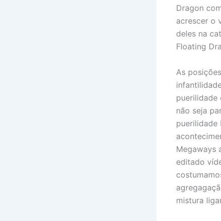
Dragon como
acrescer o 
deles na ca
Floating Dr
As posições
infantilida
puerilidade
não seja pa
puerilidade
acontecimen
Megaways a
editado víd
costumamos
agregagação
mistura liga