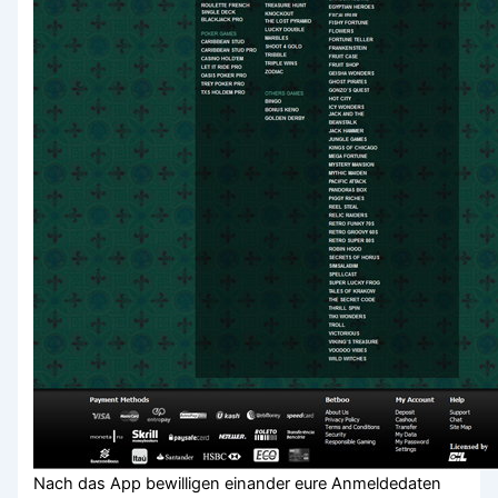
Nach das App bewilligen einander eure Anmeldedaten