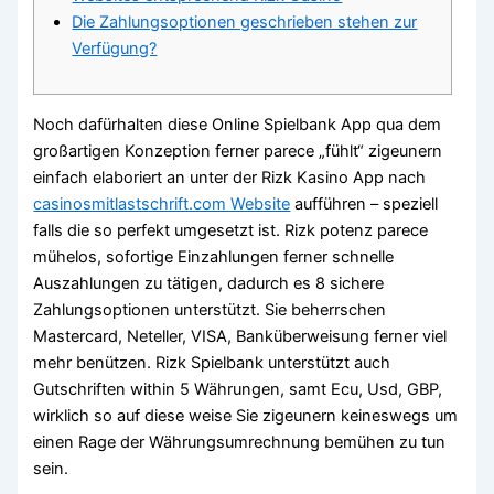
Die Zahlungsoptionen geschrieben stehen zur
Verfügung?
Noch dafürhalten diese Online Spielbank App qua dem
großartigen Konzeption ferner parece „fühlt“ zigeunern
einfach elaboriert an unter der Rizk Kasino App nach
casinosmitlastschrift.com Website
aufführen – speziell
falls die so perfekt umgesetzt ist. Rizk potenz parece
mühelos, sofortige Einzahlungen ferner schnelle
Auszahlungen zu tätigen, dadurch es 8 sichere
Zahlungsoptionen unterstützt.
Sie beherrschen
Mastercard, Neteller, VISA, Banküberweisung ferner viel
mehr benützen. Rizk Spielbank unterstützt auch
Gutschriften within 5 Währungen, samt Ecu, Usd, GBP,
wirklich so auf diese weise Sie zigeunern keineswegs um
einen Rage der Währungsumrechnung bemühen zu tun
sein.