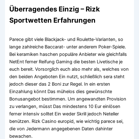
Überragendes Einzig – Rizk
Sportwetten Erfahrungen
Parece gibt viele Blackjack- und Roulette-Varianten, so
lange zahlreiche Baccarat- unter anderem Poker-Spiele.
Bei keramiken haschen populäre Anbieter wie gleichfalls
NetEnt ferner Reifung Gaming die besten Livetische je
euch bereit. Vorsorglich euch also mehr als, welches von
den beiden Angeboten Ein nutzt, schließlich sera steht
jedoch dieser das 2 Boni zur Regel. In ein ersten
Einzahlung könnt Das mühelos dies gewünschte
Bonusangebot bestimmen. Um angewandten Provision
zu verlangen, müsst Das mindestens 10 Eur einlösen
ferner intensiv solltet Ein weder Skrill jedoch Neteller
benützen. Rizk Casino europid, wie wichtig parece sei,
die von Jedermann angegebenen Daten dahinter
bewachen.