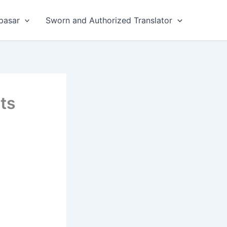
pasar
Sworn and Authorized Translator
its
u