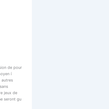
sion de pour
moyen í
 autres
 sans
re jeux de
ne seront gu