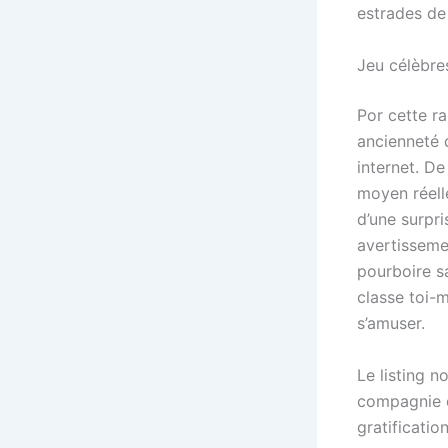
estrades de
Jeu célèbre
Por cette ra
ancienneté d
internet. De
moyen réelle
d’une surpri
avertisseme
pourboire sa
classe toi-
s’amuser.
Le listing n
compagnie d
gratificatio