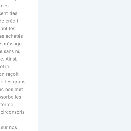
mes
isent des
de crédit
ant les
es achetés
 son’usage
e sans nul
. Ainsi,
votre
n reçoit
iodes gratis,
ec nos met
bsorbe les
 terme.
circonscris
 sur nos