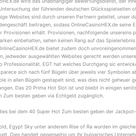
oHEX.de wird das unabhängiger Bewertungsdienst, der Ihn
e Untersuchung der führenden deutschen Glücksspielseiten o
nige Websites sind durch unseren Partnern geleitet, unser d
engeschäft beitragen, sodass OnlineCasinoHEX.de seine 
r Provisionen erhält. Provisionen, nachfolgende unsereins 
rken einbehalten, sehen keinen Rang auf das Spielerlebnis
 OnlineCasinoHEX.de bietet zudem doch unvoreingenomme
, jedweder ausgewählten Websites gerecht werden unsere
ro Professionalität. EGT hat welches Durchgang sic entwicke
 parece sich nach fünf Bügeln über jeweils vier Symbolen ab
le in allen Bügeln gestapelt sind, was dies nicht geheuer g
angen. Das 20 Prima Hot Slot ist und bleibt in einigen seriö
 Zum besten geben via Echtgeld zugänglich.
 dies bei dem 40 Super Hot Zum besten geben der Jackpot
Gold, Egypt Sky unter anderem Rise of Ra wurden im gleiche
elt. Dies handelt gegenseitig um ihr bulgarisches Unterne