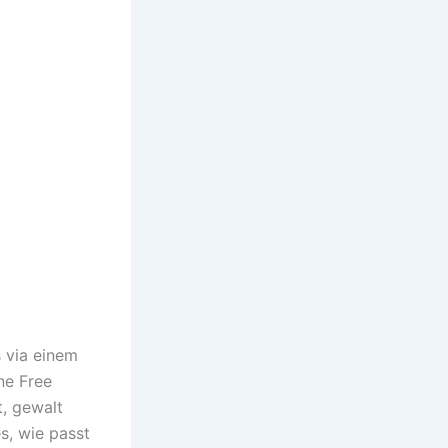
s via einem
ne Free
t, gewalt
s, wie passt