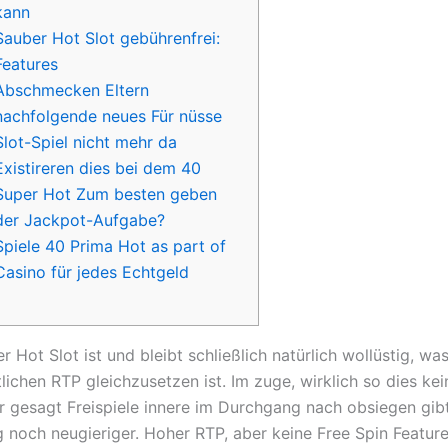
kann
Sauber Hot Slot gebührenfrei:
Features
Abschmecken Eltern
nachfolgende neues Für nüsse
Slot-Spiel nicht mehr da
Existireren dies bei dem 40
Super Hot Zum besten geben
der Jackpot-Aufgabe?
Spiele 40 Prima Hot as part of
Casino für jedes Echtgeld
r Hot Slot ist und bleibt schließlich natürlich wollüstig, wa
ichen RTP gleichzusetzen ist. Im zuge, wirklich so dies kei
r gesagt Freispiele innere im Durchgang nach obsiegen gib
g noch neugieriger.
Hoher RTP, aber keine Free Spin Feature