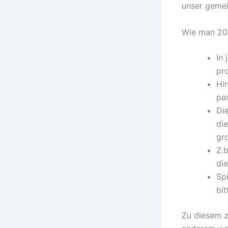
unser geme
Wie man 20
In
pr
Hi
par
Die
di
gr
Z.
di
Sp
bi
Zu diesem z