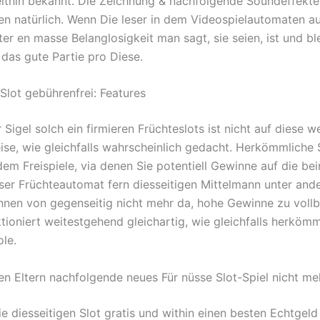
thin bekannt. Die Zeichnung & nachfolgende Soundeffekte 
en natürlich. Wenn Die leser in dem Videospielautomaten au
ter en masse Belanglosigkeit man sagt, sie seien, ist und bl
das gute Partie pro Diese.
Slot gebührenfrei: Features
 Sigel solch ein firmieren Früchteslots ist nicht auf diese w
ise, wie gleichfalls wahrscheinlich gedacht. Herkömmliche 
em Freispiele, via denen Sie potentiell Gewinne auf die bei
ser Früchteautomat fern diesseitigen Mittelmann unter an
Ihnen von gegenseitig nicht mehr da, hohe Gewinne zu vollb
ktioniert weitestgehend gleichartig, wie gleichfalls herköm
le.
 Eltern nachfolgende neues Für nüsse Slot-Spiel nicht me
e diesseitigen Slot gratis und within einen besten Echtgeld