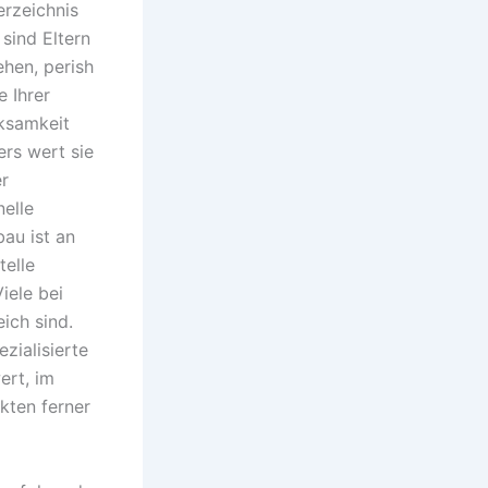
erzeichnis
 sind Eltern
ehen, perish
 Ihrer
ksamkeit
rs wert sie
er
nelle
bau ist an
telle
iele bei
ich sind.
zialisierte
ert, im
kten ferner