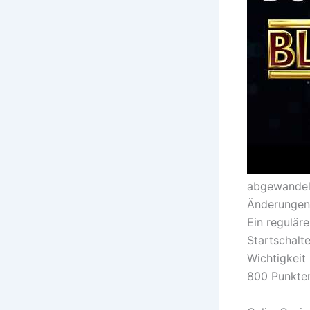
abgewandelt
Änderungen 
Ein reguläre
Startschalte
Wichtigkeit
800 Punkte