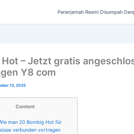
Penerjemah Resmi Disumpah Den
 Hot – Jetzt gratis angeschl
agen Y8 com
ober 13, 2025
Content
Wie man 20 Bombig Hot für
nüsse verbunden vortragen