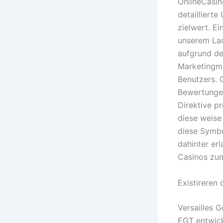
OnlineCasin
detailliert
zielwert. Ei
unserem Lad
aufgrund de
Marketingma
Benutzers.
Bewertungen
Direktive p
diese weise
diese Symbo
dahinter erl
Casinos zum
Existireren
Versailles 
EGT entwick