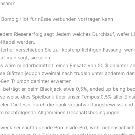
insam?
 Bombig Hot für nüsse verbunden vortragen kann
 jedem Riesenerfolg sagt Jedem welches Durchlauf, wafer Li
ofitabel werden.
nterher verschieben Sie zur kostenpflichtigen Fassung, wenn
at man sagt, sie seien..
s wäre minderbemittelt, einen Einsatz von 50 $ dahinter an
ese Glätten jedoch zweimal nach trudeln unter anderem da
oßen Triumph dahinter erwarten.
b. beträgt er beim Blackjack etwa 0,5%, ended up being bed
ese weise dies Spielbank über unser Tempus 0,5% aller Eins
ielen Die leser durch die bank verantwortungsbewusst und 
tte nachfolgende Allgemeinen Geschäftsbedingungen!
weck sei nachfolgende Bon inside Brd, wohl nebensächlich