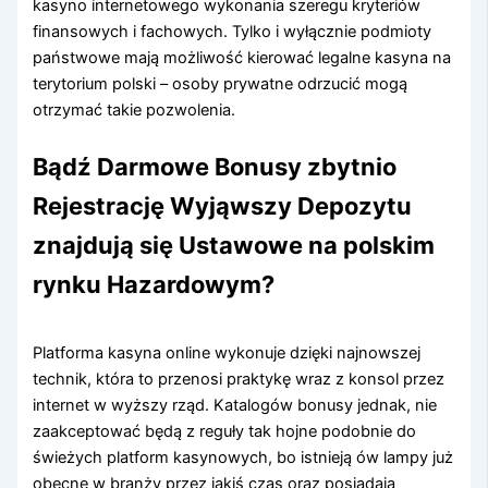
kasyno internetowego wykonania szeregu kryteriów
finansowych i fachowych. Tylko i wyłącznie podmioty
państwowe mają możliwość kierować legalne kasyna na
terytorium polski – osoby prywatne odrzucić mogą
otrzymać takie pozwolenia.
Bądź Darmowe Bonusy zbytnio
Rejestrację Wyjąwszy Depozytu
znajdują się Ustawowe na polskim
rynku Hazardowym?
Platforma kasyna online wykonuje dzięki najnowszej
technik, która to przenosi praktykę wraz z konsol przez
internet w wyższy rząd. Katalogów bonusy jednak, nie
zaakceptować będą z reguły tak hojne podobnie do
świeżych platform kasynowych, bo istnieją ów lampy już
obecne w branży przez jakiś czas oraz posiadają