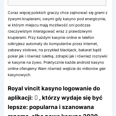
Coraz więcej polskich graczy chce zajmować się grami z
żywymi krupierami, owymi gdy kasyno pod energicznie,
w którym miejscu mają możliwość oni podczas
rzeczywistym interagować wraz z prawdziwymi
krupierami. Przy każdym kasynie online w telefon
odkryjesz automaty do komputerów przez internet,
zabawy stołowe, na przykład blackjack, bakarat bądź
poker jak i również ruletkę, zdrapki jak i również rozrywki
w kasynie na żywo.
Praktycznie każde android kasyno
online oferujemy Wam również wejście do milionów gier
kasynowych.
Royal vincit kasyno logowanie do
aplikacji: ⃣ , którzy wydaje się być
lepsze: popularna i szanowana