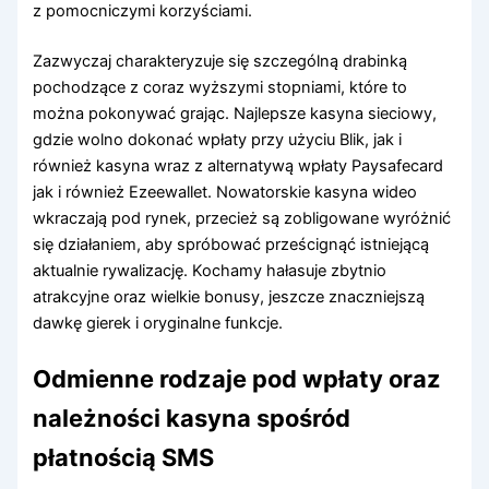
z pomocniczymi korzyściami.
Zazwyczaj charakteryzuje się szczególną drabinką
pochodzące z coraz wyższymi stopniami, które to
można pokonywać grając. Najlepsze kasyna sieciowy,
gdzie wolno dokonać wpłaty przy użyciu Blik, jak i
również kasyna wraz z alternatywą wpłaty Paysafecard
jak i również Ezeewallet. Nowatorskie kasyna wideo
wkraczają pod rynek, przecież są zobligowane wyróżnić
się działaniem, aby spróbować prześcignąć istniejącą
aktualnie rywalizację. Kochamy hałasuje zbytnio
atrakcyjne oraz wielkie bonusy, jeszcze znaczniejszą
dawkę gierek i oryginalne funkcje.
Odmienne rodzaje pod wpłaty oraz
należności kasyna spośród
płatnością SMS