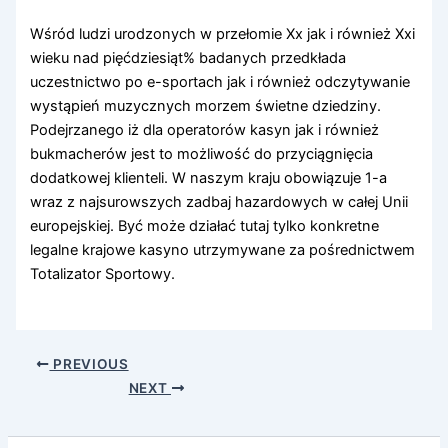
Wśród ludzi urodzonych w przełomie Xx jak i również Xxi
wieku nad pięćdziesiąt% badanych przedkłada
uczestnictwo po e-sportach jak i również odczytywanie
wystąpień muzycznych morzem świetne dziedziny.
Podejrzanego iż dla operatorów kasyn jak i również
bukmacherów jest to możliwość do przyciągnięcia
dodatkowej klienteli. W naszym kraju obowiązuje 1-a
wraz z najsurowszych zadbaj hazardowych w całej Unii
europejskiej. Być może działać tutaj tylko konkretne
legalne krajowe kasyno utrzymywane za pośrednictwem
Totalizator Sportowy.
PREVIOUS
NEXT