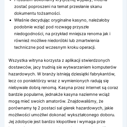
zostać poproszeni na temat przesłanie skanu
dokumentu tożsamości.
Właśnie decydując oryginalne kasyno, należałoby
podobnie wziąć pod rozwagę przyszłe
niedogodności, na przykład mniejsza renoma jak i
również możliwe niedoróbki lub zmartwienia
techniczne pod wczesnym kroku operacji.
Wszystka witryna korzysta z aplikacji stwierdzonych
dostawców, jacy trudnią sie wytwarzaniem komputerów
hazardowych. W branży istnieją dziesiątki fabrykantów,
lecz co poniektórzy wraz z wymienionych radują się
niebywale dobrą renomą. Kasyna przez internet są coraz
bardzie popularne, jednakże kasyna naziemne wciąż
mogą mieć swoich amatorów. Znajdowaliśmy, że
porównamy tę 2 postaci sal gierek hazardowych, jakie
możliwości umożliwi dokonać wykształconego doboru.
Jej zdobycie jest bardzo kłopotliwe i wymaga prze