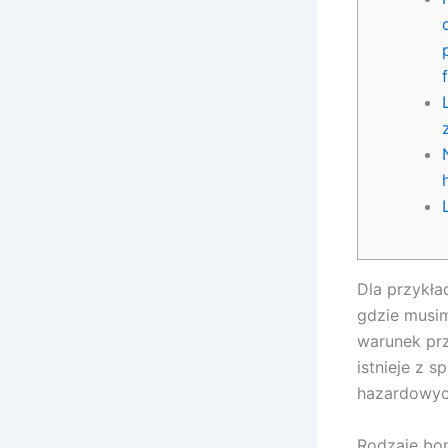
Dla przykła
gdzie musi
warunek prz
istnieje z 
hazardowych
Rodzaje bo