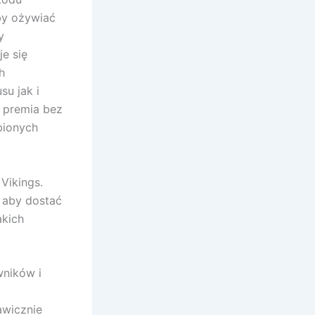
by ożywiać
y
e się
h
u jak i
e premia bez
bionych
Vikings.
, aby dostać
akich
ników i
awicznie