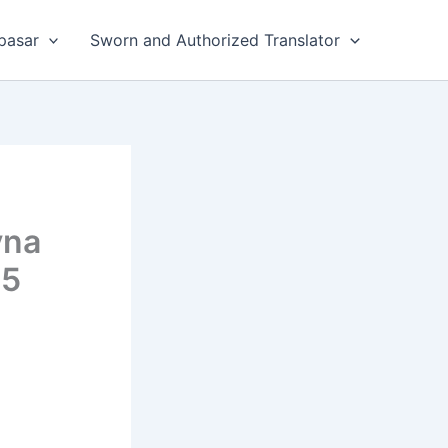
pasar
Sworn and Authorized Translator
yna
25