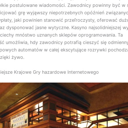
elkie postulowane wiadomości. Zawodnicy powinny być w s
nicjować grę wyjąwszy niepotrzebnych opóźnień związany
aty, jaki powinien stanowić przeľroczysty, oferować dużo
raz dysponować jasne wytyczne. Kasyno najsolidniejszej w
uciechy mnóstwo uznanych sklepów oprogramowania. Ta
ć umożliwia, hdy zawodnicy potrafią cieszyć się odmienn
ypowych automatów w całej ekscytujące rozrywki pochodz
zięki żywo.
iejsze Krajowe Gry hazardowe Internetowego