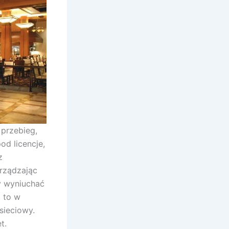
przebieg,
d licencje,
z
rządzając
y wyniuchać
t to w
sieciowy.
t.