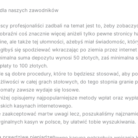
 dla naszych zawodników
lscy profesjonaliści zadbali na temat jest to, żeby zobaczy
obraźni coś znacznie więcej aniżeli tylko pewne stronicy 
line, ale także tej ułomności, ażebyś miał świadomośc, któ
głbyś się spodziewać wkraczając po ziemia przez internet
nimalna suma depozytu wynosi 50 złotych, zaś minimalna 
płaty to 100 złotych.
ile są dobre procedury, które to będziesz stosować, aby p
żliwości w całej grach stołowych, do tego stopnia granie 
tomaty zawsze wydaje się losowe.
niżej opisujemy najpopularniejsze metody wpłat oraz wypła
lskich kasynach internetowego.
e zaakceptować martw uwagi lecz, poszukaliśmy najznamie
yginalnych kasyn w polsce, by ułatwić tobie wyszukiwania.
Pewne kasyna potrzebują wpisania 