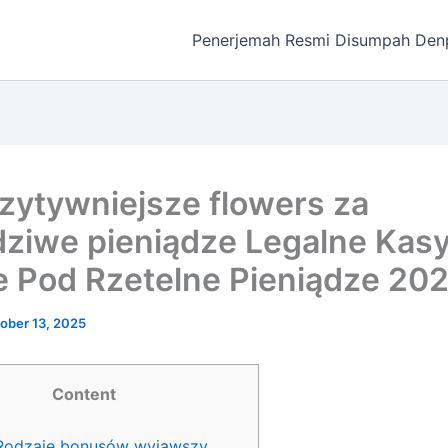
Penerjemah Resmi Disumpah Den
zytywniejsze flowers za
ziwe pieniądze Legalne Kas
e Pod Rzetelne Pieniądze 20
ober 13, 2025
Content
Rodzaje bonusów wyjąwszy