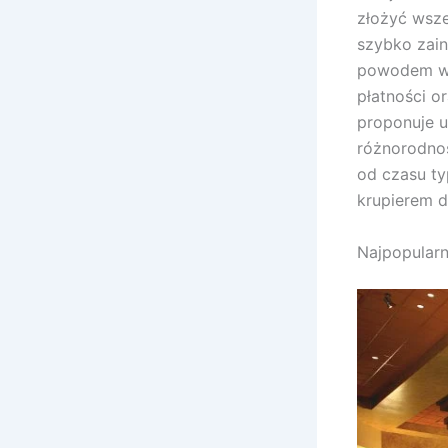
złożyć wsz
szybko zai
powodem wpł
płatności o
proponuje 
różnorodnoś
od czasu t
krupierem d
Najpopularn