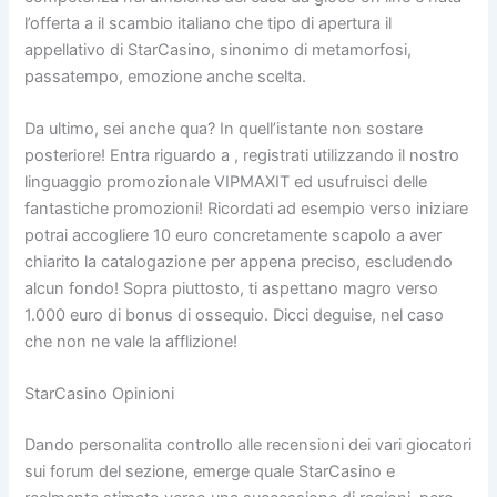
l’offerta a il scambio italiano che tipo di apertura il
appellativo di StarCasino, sinonimo di metamorfosi,
passatempo, emozione anche scelta.
Da ultimo, sei anche qua? In quell’istante non sostare
posteriore! Entra riguardo a , registrati utilizzando il nostro
linguaggio promozionale VIPMAXIT ed usufruisci delle
fantastiche promozioni! Ricordati ad esempio verso iniziare
potrai accogliere 10 euro concretamente scapolo a aver
chiarito la catalogazione per appena preciso, escludendo
alcun fondo! Sopra piuttosto, ti aspettano magro verso
1.000 euro di bonus di ossequio. Dicci deguise, nel caso
che non ne vale la afflizione!
StarCasino Opinioni
Dando personalita controllo alle recensioni dei vari giocatori
sui forum del sezione, emerge quale StarCasino e