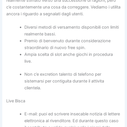
realmente stimato verso una successione di ragioni, pero
c’e costantemente una cosa da correggere. Vediamo i utilita
ancora i riguardo a segnalati dagli utenti.
Diversi metodi di versamento disponibili con limiti
realmente bassi.
Premio di benvenuto durante considerazione
straordinario di nuovo free spin.
Ampia scelta di slot anche giochi in procedura
live.
Non c’e excretion talento di telefono per
sistemarsi per contiguita durante il attivita
clientela.
Live Bisca
E-mail: puoi ed scrivere insecable notizia di lettere
elettronica al rivenditore. Ed durante questo caso