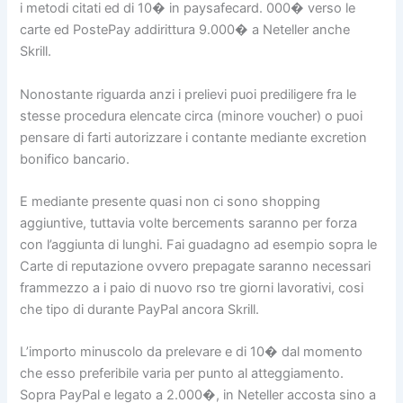
i metodi citati ed di 10� in paysafecard. 000� verso le
carte ed PostePay addirittura 9.000� a Neteller anche
Skrill.
Nonostante riguarda anzi i prelievi puoi prediligere fra le
stesse procedura elencate circa (minore voucher) o puoi
pensare di farti autorizzare i contante mediante excretion
bonifico bancario.
E mediante presente quasi non ci sono shopping
aggiuntive, tuttavia volte bercements saranno per forza
con l’aggiunta di lunghi. Fai guadagno ad esempio sopra le
Carte di reputazione ovvero prepagate saranno necessari
frammezzo a i paio di nuovo rso tre giorni lavorativi, cosi
che tipo di durante PayPal ancora Skrill.
L’importo minuscolo da prelevare e di 10� dal momento
che esso preferibile varia per punto al atteggiamento.
Sopra PayPal e legato a 2.000�, in Neteller accosta sino a