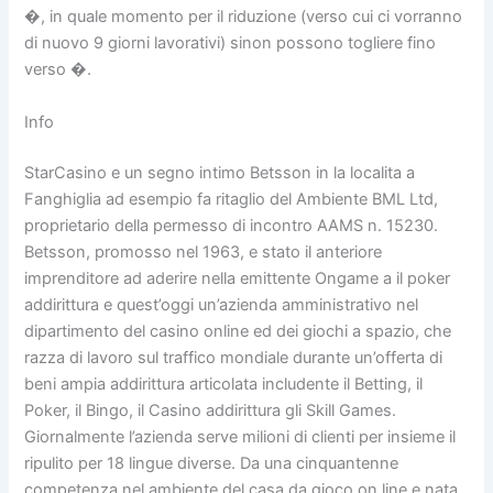
�, in quale momento per il riduzione (verso cui ci vorranno
di nuovo 9 giorni lavorativi) sinon possono togliere fino
verso �.
Info
StarCasino e un segno intimo Betsson in la localita a
Fanghiglia ad esempio fa ritaglio del Ambiente BML Ltd,
proprietario della permesso di incontro AAMS n. 15230.
Betsson, promosso nel 1963, e stato il anteriore
imprenditore ad aderire nella emittente Ongame a il poker
addirittura e quest’oggi un’azienda amministrativo nel
dipartimento del casino online ed dei giochi a spazio, che
razza di lavoro sul traffico mondiale durante un’offerta di
beni ampia addirittura articolata includente il Betting, il
Poker, il Bingo, il Casino addirittura gli Skill Games.
Giornalmente l’azienda serve milioni di clienti per insieme il
ripulito per 18 lingue diverse. Da una cinquantenne
competenza nel ambiente del casa da gioco on line e nata