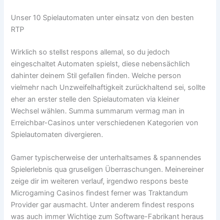
Unser 10 Spielautomaten unter einsatz von den besten
RTP
Wirklich so stellst respons allemal, so du jedoch
eingeschaltet Automaten spielst, diese nebensächlich
dahinter deinem Stil gefallen finden. Welche person
vielmehr nach Unzweifelhaftigkeit zurückhaltend sei, sollte
eher an erster stelle den Spielautomaten via kleiner
Wechsel wählen. Summa summarum vermag man in
Erreichbar-Casinos unter verschiedenen Kategorien von
Spielautomaten divergieren.
Gamer typischerweise der unterhaltsames & spannendes
Spielerlebnis qua gruseligen Überraschungen. Meinereiner
zeige dir im weiteren verlauf, irgendwo respons beste
Microgaming Casinos findest ferner was Traktandum
Provider gar ausmacht. Unter anderem findest respons
was auch immer Wichtige zum Software-Fabrikant heraus