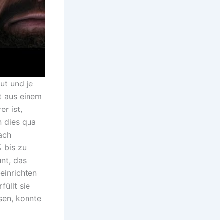
ut und je
t aus einem
er ist,
n dies qua
ach
 bis zu
nt, das
einrichten
üllt sie
sen, konnte