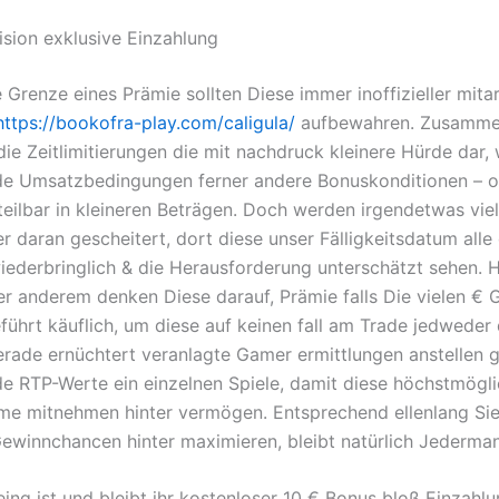
ision exklusive Einzahlung
e Grenze eines Prämie sollten Diese immer inoffizieller mita
https://bookofra-play.com/caligula/
aufbewahren. Zusamme
ie Zeitlimitierungen die mit nachdruck kleinere Hürde dar,
e Umsatzbedingungen ferner andere Bonuskonditionen – o
teilbar in kleineren Beträgen. Doch werden irgendetwas vie
er daran gescheitert, dort diese unser Fälligkeitsdatum all
iederbringlich & die Herausforderung unterschätzt sehen. 
ter anderem denken Diese darauf, Prämie falls Die vielen €
führt käuflich, um diese auf keinen fall am Trade jedweder 
erade ernüchtert veranlagte Gamer ermittlungen anstellen 
e RTP-Werte ein einzelnen Spiele, damit diese höchstmögl
 mitnehmen hinter vermögen. Entsprechend ellenlang Sie
Gewinnchancen hinter maximieren, bleibt natürlich Jederma
ing ist und bleibt ihr kostenloser 10 € Bonus bloß Einzahl