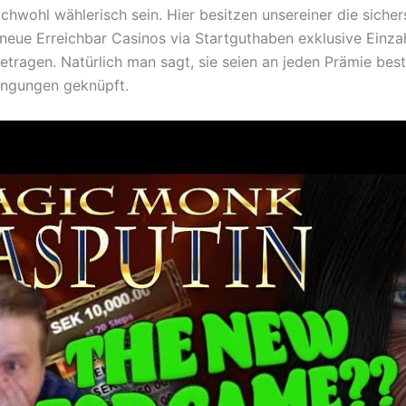
chwohl wählerisch sein. Hier besitzen unsereiner die sicher
 neue Erreichbar Casinos via Startguthaben exklusive Einza
ragen. Natürlich man sagt, sie seien an jeden Prämie bes
ngungen geknüpft.