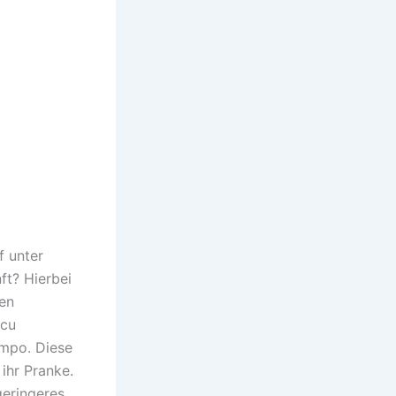
f unter
ft? Hierbei
en
Ecu
tempo.
Diese
ihr Pranke.
geringeres