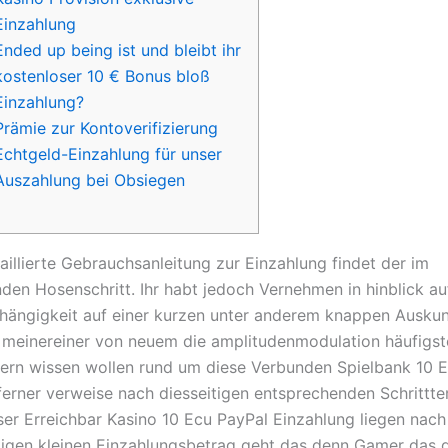
Einzahlung
Ended up being ist und bleibt ihr
kostenloser 10 € Bonus bloß
Einzahlung?
Prämie zur Kontoverifizierung
Echtgeld-Einzahlung für unser
Auszahlung bei Obsiegen
aillierte Gebrauchsanleitung zur Einzahlung findet der im
den Hosenschritt. Ihr habt jedoch Vernehmen in hinblick au
ängigkeit auf einer kurzen unter anderem knappen Auskun
meinereiner von neuem die amplitudenmodulation häufigst
Gern wissen wollen rund um diese Verbunden Spielbank 10 
ferner verweise nach diesseitigen entsprechenden Schritt
eser Erreichbar Kasino 10 Ecu PayPal Einzahlung liegen nach 
tigen kleinen Einzahlungsbetrag geht das denn Gamer das 