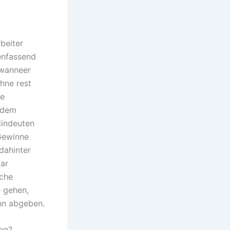
rbeiter
nfassend
 wanneer
hne rest
le
e dem
Hindeuten
 Gewinne
dahinter
gar
iche
 gehen,
nn abgeben.
ung?