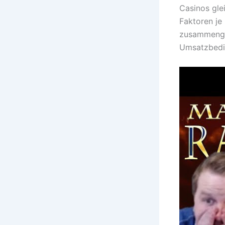
Casinos glei
Faktoren je
zusammenget
Umsatzbedi