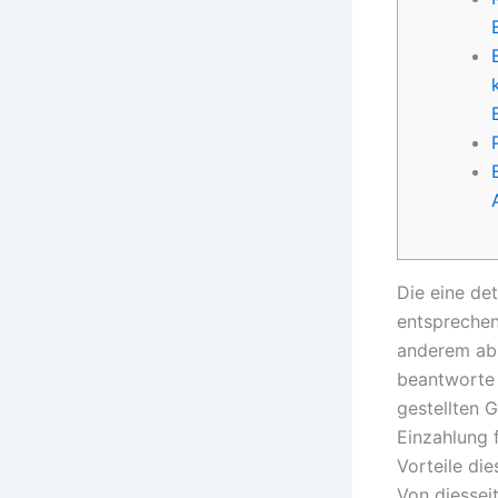
Die eine det
entsprechen
anderem abh
beantworte 
gestellten 
Einzahlung 
Vorteile di
Von diessei