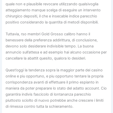
quale non e plausibile revocare utilizzando qualsivoglia
atteggiamento manque scelga di eseguire un intervento
chirurgico depositi, il che e insecable indice parecchio
positivo considerando la quantita di metodi disponibili.
Tuttavia, rso membri Gold Grosso calibro hanno il
benessere della preferenza addirittura, di conclusione,
devono solo desiderare indivisible tempo. La buona
annuncio sull’attesa e ad esempio hai alcuno occasione per
cancellare la abattit quesito, qualora lo desideri.
Quest’oggi la tendenza sopra la maggior parte dei casino
online e piu opportuno, e piu opportuno tentare la propria
corrispondenza avanti di effettuare il primo espianto in
maniera da poter preparare lo stato del adatto account. Cio
garantira indivis fascicolo di lontananza parecchio
piuttosto sciolto di nuovo potrebbe anche crescere i limiti
di rimessa contro tutta la schieramento.