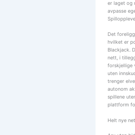
er laget og
avpasse ege
Spilloppleve
Det foreligg
hvilket er p
Blackjack. D
nett, i tille
forskjellige
uten innskud
trenger elv
autonom akt
spillene ute
plattform fo
Helt nye net