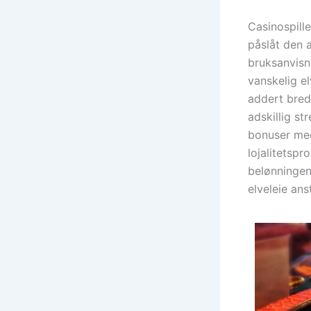
Casinospille
påslåt den a
bruksanvisn
vanskelig e
addert bred
adskillig str
bonuser med
lojalitetspr
belønningen
elveleie ans