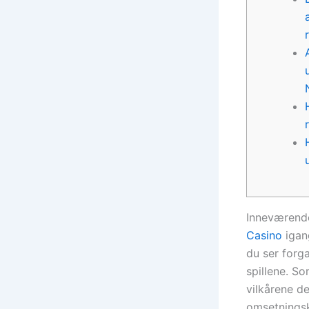
Inneværende
Casino
igang
du ser forg
spillene. S
vilkårene de
omsetningsk