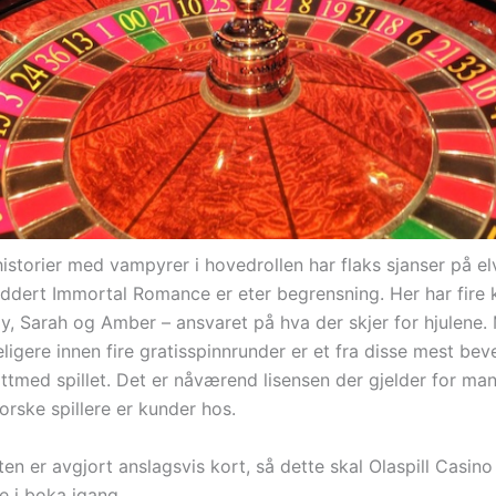
istorier med vampyrer i hovedrollen har flaks sjanser på elv
ddert Immortal Romance er eter begrensning. Her har fire 
oy, Sarah og Amber – ansvaret på hva der skjer for hjulene.
 eligere innen fire gratisspinnrunder er et fra disse mest bev
ttmed spillet. Det er nåværend lisensen der gjelder for ma
orske spillere er kunder hos.
ten er avgjort anslagsvis kort, så dette skal Olaspill Casin
e i boka igang.