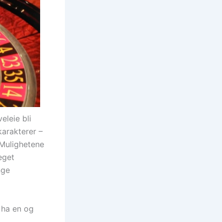
eleie bli
karakterer –
 Mulighetene
eget
nge
o ha en og