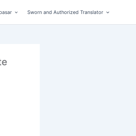
pasar
Sworn and Authorized Translator
te