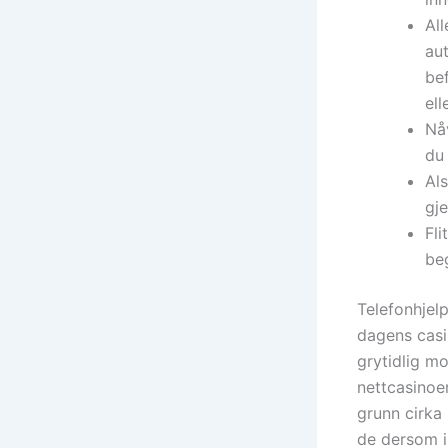
Al
aut
be
ell
Nå
du 
Al
gj
Fli
be
Telefonhjel
dagens casi
grytidlig mo
nettcasinoe
grunn cirka 
de dersom ik