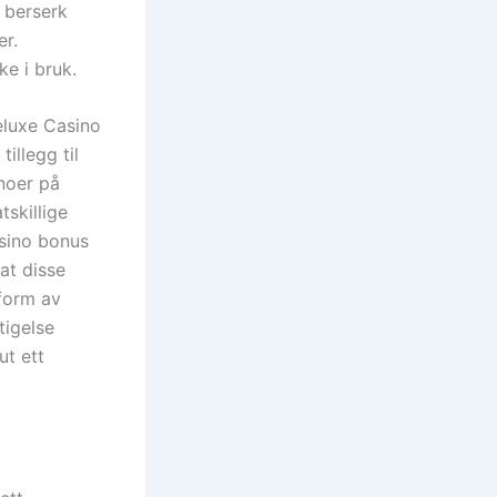
e berserk
r.
ke i bruk.
illegg til
inoer på
tskillige
asino bonus
 at disse
 form av
tigelse
ut ett