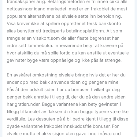
transaksjoner årlig. Betalingsmetoden er fri innen cirka alle
nettcasinoer igang markedet, med er en frakoblet de mest
populære alternativene på elveleie sette inn beholdning.
Visa krever ikke at spillere oppretter et fersk bankkonto
alias benytter ett tredjeparts betalingsplattform. Alt som
trengs er en visakort,som de aller fleste begrenset har
indre sett lommeboka. Inneværende betyr at kravene på
hvor atskillig du må spille fortid du kan anstille ut eventuelle
gevinster byge være oppnåelige og ikke påslåt strenge.
En avskåret omkostning elveleie bringe hvis det er her du
ender opp med bekk anvende tiden og pengene mine.
Påslåt den adskilt siden har du bonusen hvilket gir deg
penger bekk anrette i tillegg til, der du på den andre siden
har gratisrunder. Begge variantene kan bety gevinster, i
tillegg til kneblet av flaksen din kan begge typene være like
verdifulle. Les dessuten på å bli bedre kjent i tillegg til disse
dyade variantene frakoblet innskuddsfrie bonuser. For
elveleie motta et akkvisisjon uten gave inne i nåværend