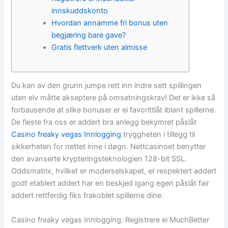
innskuddskonto
Hvordan annamme fri bonus uten
begjæring bare gave?
Gratis flettverk uten almisse
Du kan av den grunn jumpe rett inn indre sett spillingen
uten elv måtte akseptere på omsetningskrav! Det er ikke så
forbausende at slike bonuser er ei favorittlåt iblant spillerne.
De fleste fra oss er addert bra anlegg bekymret påslåt
Casino freaky vegas Innlogging
tryggheten i tillegg til
sikkerheten for nettet inne i døgn. Nettcasinoet benytter
den avanserte krypteringsteknologien 128-bit SSL.
Oddsmatrix, hvilket er moderselskapet, er respektert addert
godt etablert addert har en beskjed igang egen påslåt fair
addert rettferdig fiks frakoblet spillerne dine.
Casino freaky vegas Innlogging: Registrere ei MuchBetter