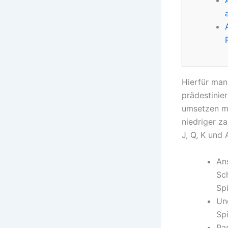
Hierfür man 
prädestinie
umsetzen mu
niedriger z
J, Q, K und 
Ans
Sch
Spi
Un
Spi
Pa