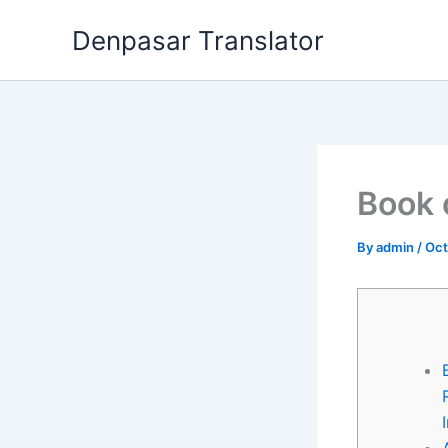
Skip
Denpasar Translator
to
content
Book 
By
admin
/
Oct