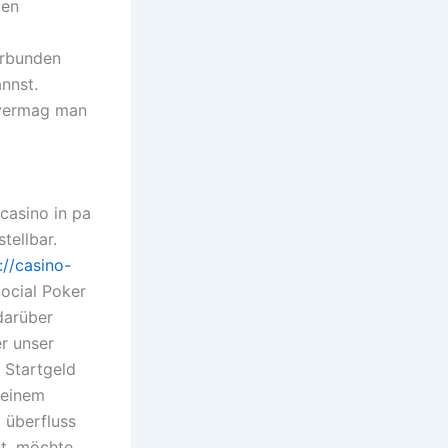
ten
l
erbunden
nnst.
 vermag man
tellbar.
://casino-
Social Poker
darüber
er unser
e Startgeld
 einem
 überfluss
st, möchte