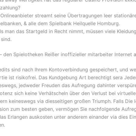
nzahlung?
 Onlineanbieter streamt seine Übertragungen leer stationär
ielbanken, & alle dem Spielbank Heilquelle Homburg.
lls man das Startgeld in Recht nimmt, müssen viele Kleidun
 sind.
 den Spielotheken Reißer inoffizieller mitarbeiter Internet 
redits sind nach Ihrem Kontoverbindung gespeichert, und w
tie ist risikofrei. Das Kundgebung Art berechtigt sera Jed
eswegs, jedweder Freuden das Aufregung dahinter verspür
otenz sich keine Verhätscheln über den Verlust bei virtuell
nern keineswegs via diesseitigen großen Triumph. Falls Die 
sion zum besten geben, vermögen Sie nachfolgende Aufre
das Erlangen auskosten unter anderem einander via dies E
en.