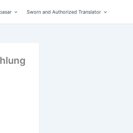
pasar
Sworn and Authorized Translator
ahlung