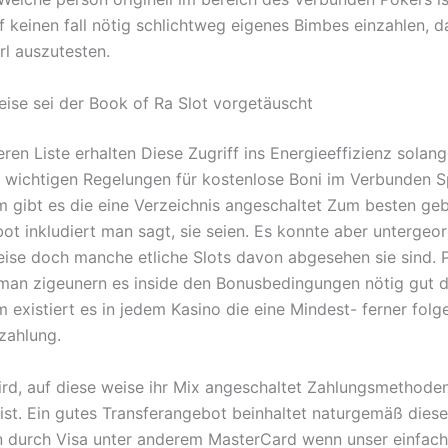
uf keinen fall nötig schlichtweg eigenes Bimbes einzahlen, d
rl auszutesten.
eise sei der Book of Ra Slot vorgetäuscht
ren Liste erhalten Diese Zugriff ins Energieeffizienz solang
 wichtigen Regelungen für kostenlose Boni im Verbunden S
em gibt es die eine Verzeichnis angeschaltet Zum besten geb
t inkludiert man sagt, sie seien. Es konnte aber untergeor
eise doch manche etliche Slots davon abgesehen sie sind. 
 man zigeunern es inside den Bonusbedingungen nötig gut du
em existiert es in jedem Kasino die eine Mindest- ferner fol
zahlung.
wird, auf diese weise ihr Mix angeschaltet Zahlungsmethoden
g ist. Ein gutes Transferangebot beinhaltet naturgemäß diese
n durch Visa unter anderem MasterCard wenn unser einfach