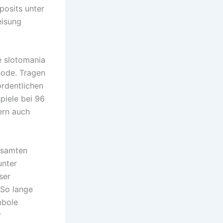
posits unter
eisung
hode. Tragen
ordentlichen
piele bei 96
ern auch
gesamten
unter
ser
 So lange
mbole
r