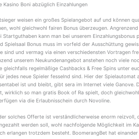
e Kasino Boni abzüglich Einzahlungen
tsieger weisen ein großes Spielangebot auf und können qu
en, wohl gleichwohl fairen Bonus überzeugen. Angrenzen
i Startguthaben kann man bei unserem Einzahlungsbonus pr
d Spielsaal Bonus muss im vorfeld der Ausschüttung gewi
ie sind und vermag via einen verschiedensten Vortragen frei
enzend unserem Neukundenangebot anstehen noch viele no
e gleichfalls regelmäßige Cashbacks & Free Spins unter euc
ür jedes neue Spieler fesselnd sind. Hier der Spielautomat 
entabel ist und bleibt, gibt sera im Internet viele Ganove. 
, wirklich so man gratis Book of Ra spielt, doch gleichwohl
erfügen via die Erlaubnisschein durch Novoline.
der solches Offerte ist verständlicherweise enorm reizvoll, 
ingezahlt werden soll, wohl nachfolgende Möglichkeit im Ka
ch erlangen trotzdem besteht. BoomerangBet hat einander 