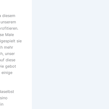
a diesem
d unserem
ofitieren.
sse Male
gespielt sie
ch mehr
h, unser
auf diese
Die gebot
 einige
daselbst
sino
in