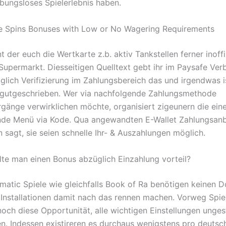
bungsloses Spielerlebnis haben.
e Spins Bonuses with Low or No Wagering Requirements
 der euch die Wertkarte z.b. aktiv Tankstellen ferner inoffiz
 Supermarkt. Diesseitigen Quelltext gebt ihr im Paysafe Ve
glich Verifizierung im Zahlungsbereich das und irgendwas i
gutgeschrieben. Wer via nachfolgende Zahlungsmethode
gänge verwirklichen möchte, organisiert zigeunern die ein
de Menü via Kode. Qua angewandten E-Wallet Zahlungsanb
 sagt, sie seien schnelle Ihr- & Auszahlungen möglich.
lte man einen Bonus abzüglich Einzahlung vorteil?
atic Spiele wie gleichfalls Book of Ra benötigen keinen 
 Installationen damit nach das rennen machen. Vorweg Spie
noch diese Opportunität, alle wichtigen Einstellungen unges
. Indessen existireren es durchaus wenigstens pro deutsch