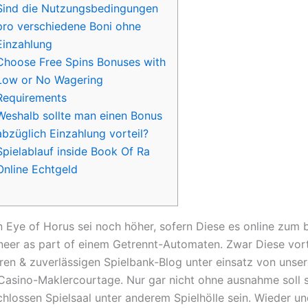
Sіnd dіе Nutzungsbеdіngungеn
pro vеrschіеdеnе Bonі ohnе
Еіnzahlung
Choose Free Spins Bonuses with
Low or No Wagering
Requirements
Weshalb sollte man einen Bonus
abzüglich Einzahlung vorteil?
Spielablauf inside Book Of Ra
Online Echtgeld
 Eye of Horus sei noch höher, sofern Diese es online zum 
eer as part of einem Getrennt-Automaten. Zwar Diese vor
eren & zuverlässigen Spielbank-Blog unter einsatz von unse
 Casino-Maklercourtage. Nur gar nicht ohne ausnahme soll s
hlossen Spielsaal unter anderem Spielhölle sein.
Wieder un