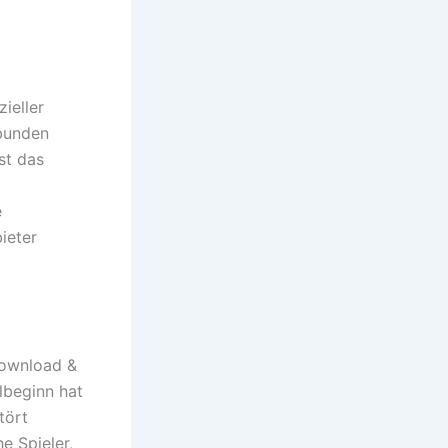
ieller
rbunden
st das
e
ieter
Download &
lbeginn hat
tört
e Spieler,