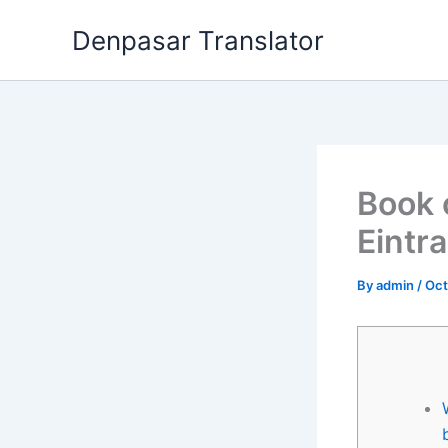
Skip
Denpasar Translator
to
content
Book 
Eintr
By
admin
/
Oct