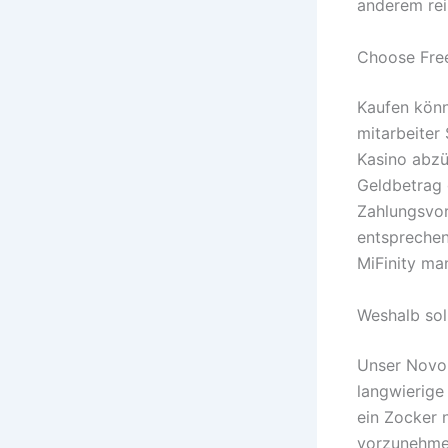
anderem rei
Choose Fre
Kaufen könnt
mitarbeiter
Kasino abzü
Geldbetrag 
Zahlungsvor
entsprechen
MiFinity man
Weshalb sol
Unser Novom
langwierige
ein Zocker 
vorzunehmen