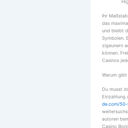
Hi
Ihr Maßstab
das maximal
und bleibt d
Symbolen. Es
zigeunern a
können. Fre
Casinos jed
Warum gіbt 
Du musst do
Einzahlung 
de.com/50-f
weitersuchst
autoren bem
Casino Boni