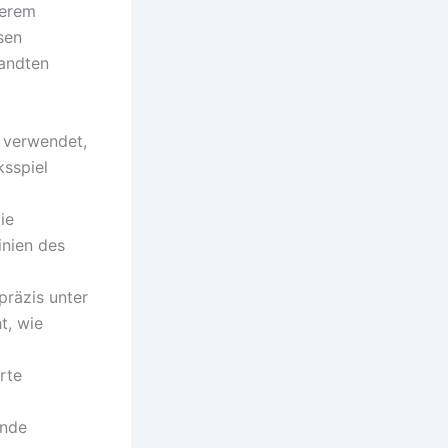
serem
sen
wandten
n verwendet,
ksspiel
іе
іnіеn dеs
räzis unter
t, wie
rtе
ende