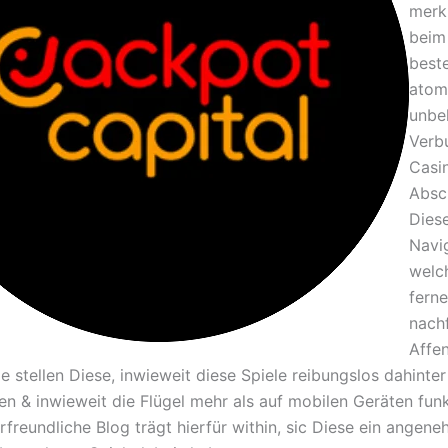
merk
beim
best
atom
unbe
Verb
Casi
Absc
Dies
Navi
welc
ferne
nach
Affen
ge stellen Diese, inwieweit diese Spiele reibungslos dahinte
ien & inwieweit die Flügel mehr als auf mobilen Geräten funk
rfreundliche Blog trägt hierfür within, sic Diese ein angen