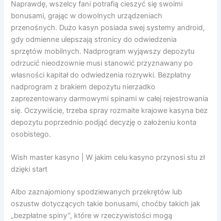
Naprawdę, wszelcy fani potrafią cieszyć się swoimi
bonusami, grając w dowolnych urządzeniach
przenośnych. Dużo kasyn posiada swej systemy android,
gdy odmienne ulepszają stronicy do odwiedzenia
sprzętów mobilnych. Nadprogram wyjąwszy depozytu
odrzucić nieodzownie musi stanowić przyznawany po
własności kapitał do odwiedzenia rozrywki. Bezpłatny
nadprogram z brakiem depozytu nierzadko
zaprezentowany darmowymi spinami w całej rejestrowania
się. Oczywiście, trzeba spray rozmaite krajowe kasyna bez
depozytu poprzednio podjąć decyzję o założeniu konta
osobistego.
Wish master kasyno | W jakim celu kasyno przynosi stu zł
dzięki start
Albo zaznajomiony spodziewanych przekrętów lub
oszustw dotyczących takie bonusami, choćby takich jak
„bezpłatne spiny”, które w rzeczywistości mogą