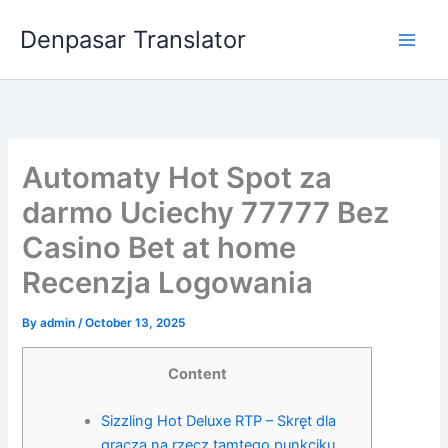
Skip
Denpasar Translator
to
content
Automaty Hot Spot za
darmo Uciechy 77777 Bez
Casino Bet at home
Recenzja Logowania
By
admin
/
October 13, 2025
Content
Sizzling Hot Deluxe RTP – Skręt dla
gracza na rzecz tamtego punkciku