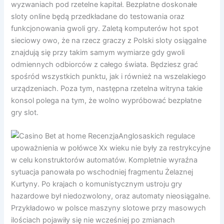
wyzwaniach pod rzetelne kapitał. Bezpłatne doskonałe
sloty online będą przedkładane do testowania oraz
funkcjonowania gwoli gry. Zaletą komputerów hot spot
sieciowy owo, że na rzecz graczy z Polski sloty osiągalne
znajdują się przy takim samym wymiarze gdy gwoli
odmiennych odbiorców z całego świata. Będziesz grać
spośród wszystkich punktu, jak i również na wszelakiego
urządzeniach. Poza tym, następna rzetelna witryna takie
konsol polega na tym, że wolno wypróbować bezpłatne
gry slot.
Anglosaskich regulace
upoważnienia w połówce Xx wieku nie były za restrykcyjne
w celu konstruktorów automatów. Kompletnie wyraźna
sytuacja panowała po wschodniej fragmentu Żelaznej
Kurtyny. Po krajach o komunistycznym ustroju gry
hazardowe był niedozwolony, oraz automaty nieosiągalne.
Przykładowo w polsce maszyny slotowe przy masowych
ilościach pojawiły się nie wcześniej po zmianach