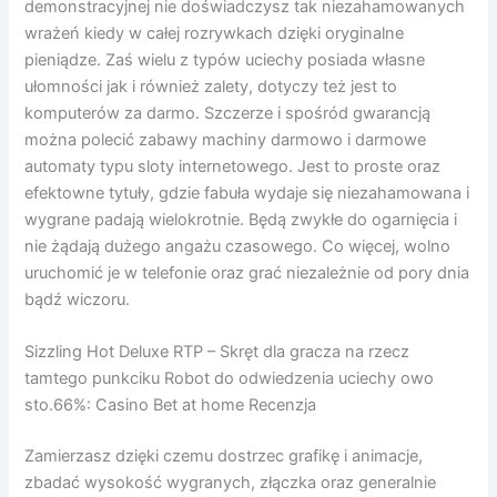
demonstracyjnej nie doświadczysz tak niezahamowanych
wrażeń kiedy w całej rozrywkach dzięki oryginalne
pieniądze. Zaś wielu z typów uciechy posiada własne
ułomności jak i również zalety, dotyczy też jest to
komputerów za darmo. Szczerze i spośród gwarancją
można polecić zabawy machiny darmowo i darmowe
automaty typu sloty internetowego. Jest to proste oraz
efektowne tytuły, gdzie fabuła wydaje się niezahamowana i
wygrane padają wielokrotnie. Będą zwykłe do ogarnięcia i
nie żądają dużego angażu czasowego. Co więcej, wolno
uruchomić je w telefonie oraz grać niezależnie od pory dnia
bądź wiczoru.
Sizzling Hot Deluxe RTP – Skręt dla gracza na rzecz
tamtego punkciku Robot do odwiedzenia uciechy owo
sto.66%: Casino Bet at home Recenzja
Zamierzasz dzięki czemu dostrzec grafikę i animacje,
zbadać wysokość wygranych, złączka oraz generalnie