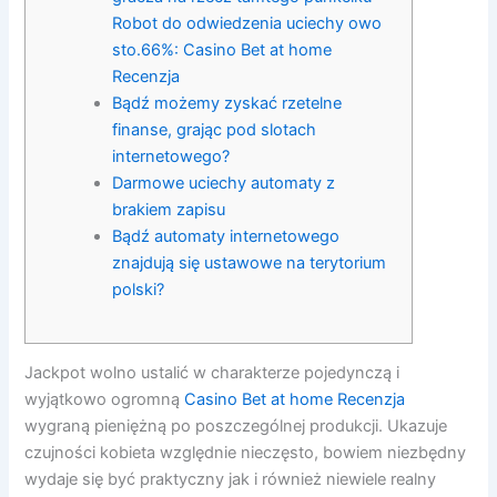
Robot do odwiedzenia uciechy owo
sto.66%: Casino Bet at home
Recenzja
Bądź możemy zyskać rzetelne
finanse, grając pod slotach
internetowego?
Darmowe uciechy automaty z
brakiem zapisu
Bądź automaty internetowego
znajdują się ustawowe na terytorium
polski?
Jackpot wolno ustalić w charakterze pojedynczą i
wyjątkowo ogromną
Casino Bet at home Recenzja
wygraną pieniężną po poszczególnej produkcji. Ukazuje
czujności kobieta względnie nieczęsto, bowiem niezbędny
wydaje się być praktyczny jak i również niewiele realny