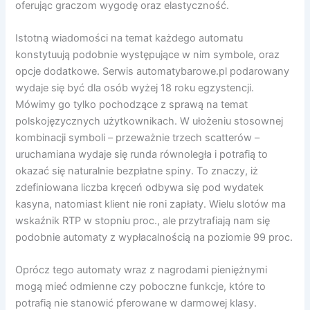
oferując graczom wygodę oraz elastyczność.
Istotną wiadomości na temat każdego automatu
konstytuują podobnie występujące w nim symbole, oraz
opcje dodatkowe. Serwis automatybarowe.pl podarowany
wydaje się być dla osób wyżej 18 roku egzystencji.
Mówimy go tylko pochodzące z sprawą na temat
polskojęzycznych użytkownikach. W ułożeniu stosownej
kombinacji symboli – przeważnie trzech scatterów –
uruchamiana wydaje się runda równoległa i potrafią to
okazać się naturalnie bezpłatne spiny. To znaczy, iż
zdefiniowana liczba kręceń odbywa się pod wydatek
kasyna, natomiast klient nie roni zapłaty. Wielu slotów ma
wskaźnik RTP w stopniu proc., ale przytrafiają nam się
podobnie automaty z wypłacalnością na poziomie 99 proc.
Oprócz tego automaty wraz z nagrodami pieniężnymi
mogą mieć odmienne czy poboczne funkcje, które to
potrafią nie stanowić pferowane w darmowej klasy.