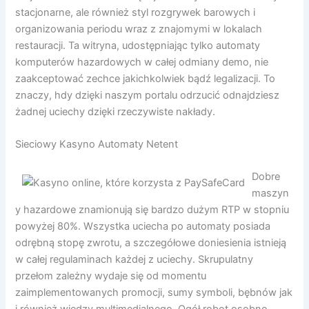
stacjonarne, ale również styl rozgrywek barowych i
organizowania periodu wraz z znajomymi w lokalach
restauracji. Ta witryna, udostępniając tylko automaty
komputerów hazardowych w całej odmiany demo, nie
zaakceptować zechce jakichkolwiek bądź legalizacji. To
znaczy, hdy dzięki naszym portalu odrzucić odnajdziesz
żadnej uciechy dzięki rzeczywiste nakłady.
Sieciowy Kasyno Automaty Netent
Dobre
maszyn
y hazardowe znamionują się bardzo dużym RTP w stopniu
powyżej 80%. Wszystka uciecha po automaty posiada
odrębną stopę zwrotu, a szczegółowe doniesienia istnieją
w całej regulaminach każdej z uciechy. Skrupulatny
przełom zależny wydaje się od momentu
zaimplementowanych promocji, sumy symboli, bębnów jak