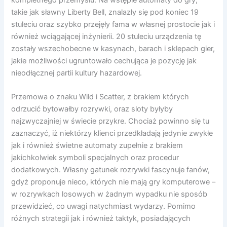
takie jak sławny Liberty Bell, znalazły się pod koniec 19
stuleciu oraz szybko przejęły fama w własnej prostocie jak i
również wciągającej inżynierii. 20 stuleciu urządzenia tę
zostały wszechobecne w kasynach, barach i sklepach gier,
jakie możliwości ugruntowało cechująca je pozycję jak
nieodłącznej partii kultury hazardowej.
Przemowa o znaku Wild i Scatter, z brakiem których
odrzucić bytowałby rozrywki, oraz sloty byłyby
najzwyczajniej w świecie przykre. Chociaż powinno się tu
zaznaczyć, iż niektórzy klienci przedkładają jedynie zwykłe
jak i również świetne automaty zupełnie z brakiem
jakichkolwiek symboli specjalnych oraz procedur
dodatkowych. Własny gatunek rozrywki fascynuje fanów,
gdyż proponuje nieco, których nie mają gry komputerowe –
w rozrywkach losowych w żadnym wypadku nie sposób
przewidzieć, co uwagi natychmiast wydarzy. Pomimo
różnych strategii jak i również taktyk, posiadających