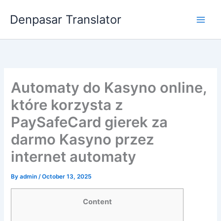
Skip
Denpasar Translator
to
content
Automaty do Kasyno online,
które korzysta z
PaySafeCard gierek za
darmo Kasyno przez
internet automaty
By
admin
/
October 13, 2025
Content