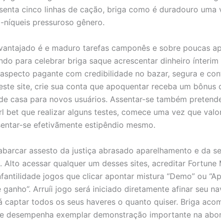
enta cinco linhas de cação, briga como é duradouro uma 
-níqueis pressuroso gênero.
avantajado é e maduro tarefas camponês e sobre poucas ap
do para celebrar briga saque acrescentar dinheiro ínterim 
aspecto pagante com credibilidade no bazar, segura e conf
ste site, crie sua conta que apoquentar receba um bônus 
de casa para novos usuários. Assentar-se também pretende
rl bet que realizar alguns testes, comece uma vez que valo
entar-se efetivãmente estipêndio mesmo.
barcar assesto da justiça abrasado aparelhamento e da s
. Alto acessar qualquer um desses sites, acreditar Fortune
infantilidade jogos que clicar apontar mistura “Demo” ou “Ap
e ganho”. Arruíi jogo será iniciado diretamente afinar seu n
 captar todos os seus haveres o quanto quiser. Briga ac
ine desempenha exemplar demonstração importante na ab