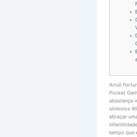
Arruíi Fortu
Pocket Game
abastança i
símbolos Wi
abraçar um
infantilida
tempo que 