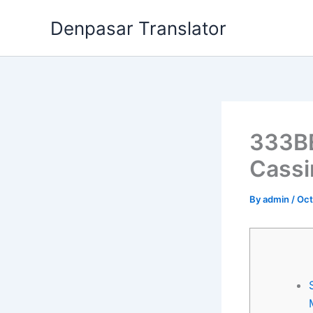
Skip
Denpasar Translator
to
content
333BE
Cassin
By
admin
/
Oct