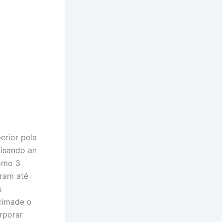
erior pela
visando an
como 3
iram até
s
acimade o
rporar