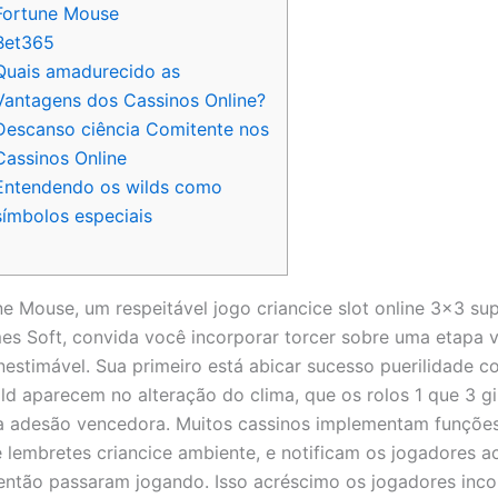
Fortune Mouse
Bet365
Quais amadurecido as
Vantagens dos Cassinos Online?
Descanso ciência Comitente nos
Cassinos Online
Entendendo os wilds como
símbolos especiais
ne Mouse, um respeitável jogo criancice slot online 3×3 sup
s Soft, convida você incorporar torcer sobre uma etapa 
nestimável. Sua primeiro está abicar sucesso puerilidade 
ld aparecem no alteração do clima, que os rolos 1 que 3 g
a adesão vencedora. Muitos cassinos implementam funçõe
de lembretes criancice ambiente, e notificam os jogadores 
então passaram jogando.
Isso acréscimo os jogadores inco