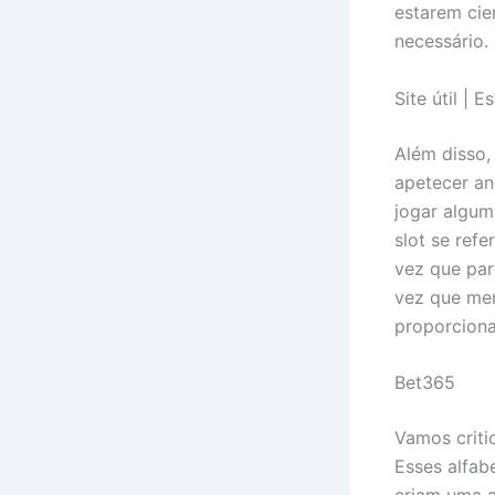
estarem ci
necessário.
Site útil |
Além disso,
apetecer an
jogar algum
slot se re
vez que par
vez que men
proporciona
Bet365
Vamos criti
Esses alfab